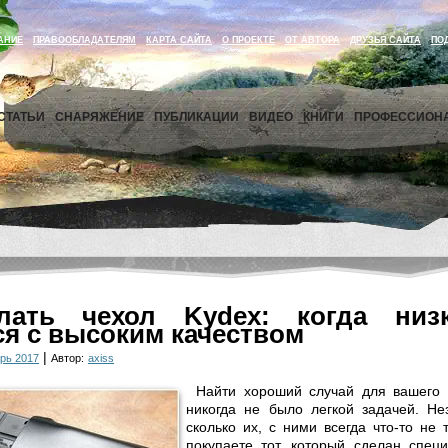
АНИЕ
ПРАВООБЛАДАТЕЛЯМ
КАРТА САЙТА
О ПРОЕКТЕ
ОТ АВТОРА
ДРУЗЬЯ САЙТА
ПО
СТАТЬИ
СНАРЯЖЕНИЕ
ПУБЛИКАЦИИ
ВИДЕО
КНИГИ
ПРОФЕССИОН
лать чехол Kydex: когда низ
ся с высоким качеством
|
рь 2017
Автор:
axiss
Найти хороший случай для вашего
никогда не было легкой задачей. Не
сколько их, с ними всегда что-то не 
покупаете тот, который сделан спец