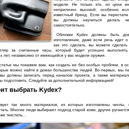
модели. Не только это, но цена и
неприлично высокой, особенно ес
известный бренд. Если вы перестали
вы должны научиться делать ч
самостоятельно.
Обложки Kydex должны быть дов
изготовлении, даже если речь идет о 
как это сделать, вы можете сделать
тляр за считанные часы, который будет успешно выполнять
х лет, независимо от имеющейся у вас модели оружия..
статье мы покажем вам, как создать ее без особых проблем, в о
торые можно найти в домах большинства людей. Во-первых, мы п
 вы должны записать перед началом проекта, а также материал
ы подготовить. Следуйте за дополнительной информацией!
оит выбрать Kydex?
вует так много материалов, из которых изготовлены чехлы, 
тать. Многие люди выбирают подход старой кожи, другие ругаются
аже текстиль…