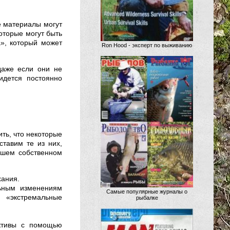
се материалы могут
оторые могут быть
а», который может
Ron Hood - эксперт по выживанию
даже если они не
идется постоянно
ть, что некоторые
тавим те из них,
ашем собственном
хания.
ьным изменениям
Самые популярные журналы о
 «экстремальные
рыбалке
ективы с помощью