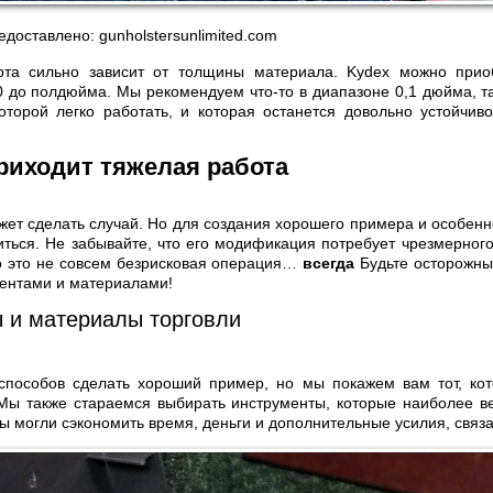
доставлено: gunholstersunlimited.com
та сильно зависит от толщины материала. Kydex можно прио
0 до полдюйма. Мы рекомендуем что-то в диапазоне 0,1 дюйма, так
оторой легко работать, и которая останется довольно устойчив
риходит тяжелая работа
ет сделать случай. Но для создания хорошего примера и особенн
иться. Не забывайте, что его модификация потребует чрезмерного
то это не совсем безрисковая операция…
всегда
Будьте осторожны
ентами и материалами!
 и материалы торговли
 способов сделать хороший пример, но мы покажем вам тот, ко
Мы также стараемся выбирать инструменты, которые наиболее ве
ы могли сэкономить время, деньги и дополнительные усилия, связа