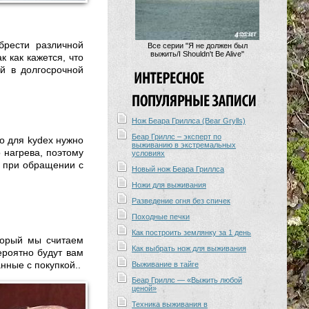
брести различной
Все серии "Я не должен был
выжить/I Shouldn't Be Alive"
 как кажется, что
ой в долгосрочной
Нож Беара Гриллса (Bear Grylls)
Беар Гриллс – эксперт по
о для kydex нужно
выживанию в экстремальных
 нагрева, поэтому
условиях
 при обращении с
Новый нож Беара Гриллса
Ножи для выживания
Разведение огня без спичек
Походные печки
Как построить землянку за 1 день
торый мы считаем
Как выбрать нож для выживания
роятно будут вам
нные с покупкой..
Выживание в тайге
Беар Гриллс — «Выжить любой
ценой»
Техника выживания в