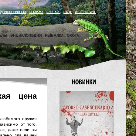
ДДЕРЖКА ПРОЕКТА
РЕКЛАМА
СЛОВАРЬ
F.A.Q.
WILD SURVIVE
АЛЫ
ЭНЦИКЛОПЕДИЯ
РЫБАЛКА
ОХОТА
кая цена
 любимого оружия
зависимо от того,
так, даже если вы
иально для вашей