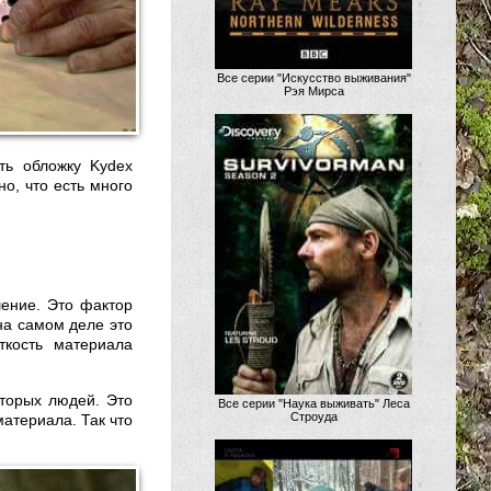
Все серии "Искусство выживания"
Рэя Мирса
ать обложку Kydex
о, что есть много
шение. Это фактор
на самом деле это
ткость материала
оторых людей. Это
Все серии "Наука выживать" Леса
Строуда
материала. Так что