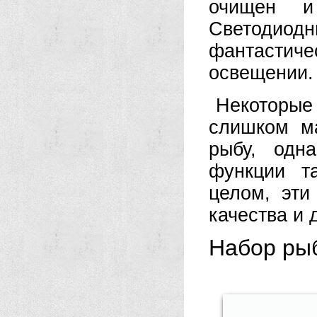
очищен и
Светодиод
фантастич
освещении.
Некоторые
слишком м
рыбу, одн
функции т
целом, эт
качества и 
Набор рыб