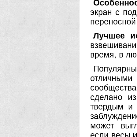
Особенно
экран с по
переносной
Лучшее и
взвешивани
время, в лю
Популяр
отличным
сообщества,
сделано из
твердым и 
заблужден
может выгл
если весы и