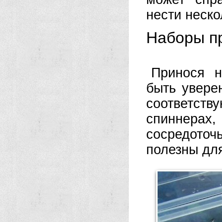
нести неско
Наборы п
Принося н
быть увере
соответств
спиннерах,
сосредото
полезны для