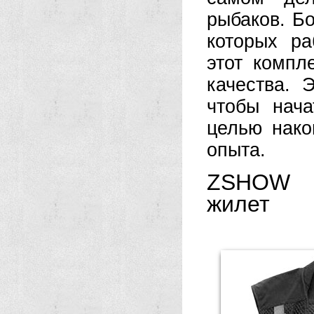
рыбаков. Б
которых ра
этот компл
качества. 
чтобы нача
целью нако
опыта.
ZSHOW м
жилет