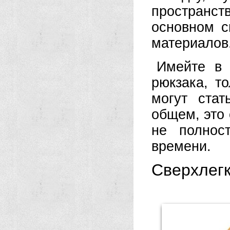
пространст
основном с
материалов
Имейте в 
рюкзака, т
могут ста
общем, это 
не полнос
времени.
Сверхлегк