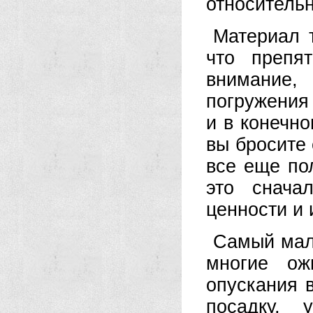
относительн
Материал т
что препя
внимание,
погружения
и в конечно
вы бросите 
все еще по
это снача
ценности и 
Самый мале
многие ож
опускания 
посадку, 