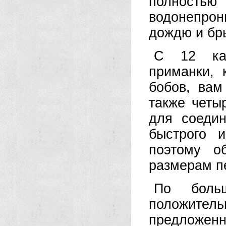
полность
водонепро
дождю и бр
С 12 кар
приманки, 
бобов, вам
также четы
для соедин
быстрого и
поэтому о
размерам п
По боль
положитель
предложенн