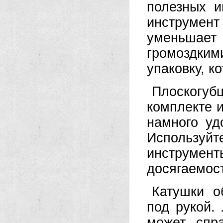
полезных и
инструмен
уменьшает 
громоздким
упаковку, к
Плоскогуб
комплекте 
намного уд
Используй
инструмент
досягаемос
Катушки о
под рукой.
может спр