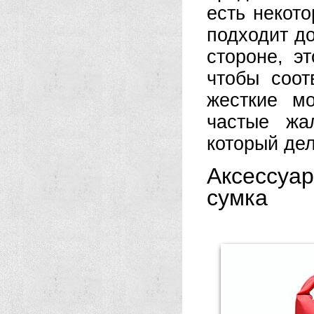
есть некот
подходит д
стороне, э
чтобы соот
жесткие м
частые жа
который дел
Аксессуа
сумка