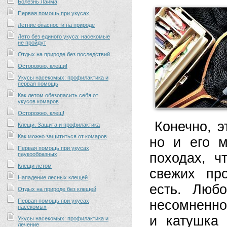
Болезнь Лайма
Первая помощь при укусах
Летние опасности на природе
Лето без единого укуса: насекомые
не пройдут
Отдых на природе без последствий
Осторожно, клещи!
Укусы насекомых: профилактика и
первая помощь
Как летом обезопасить себя от
укусов комаров
Осторожно, клещ!
Конечно, э
Клещи. Защита и профилактика
Как можно защититься от комаров
но и его м
Первая помощь при укусах
походах, ч
паукообразных
Клещи летом
свежих про
Нападение лесных клещей
есть. Любо
Отдых на природе без клещей
Первая помощь при укусах
несомненно
насекомых
и катушка
Укусы насекомых: профилактика и
лечение