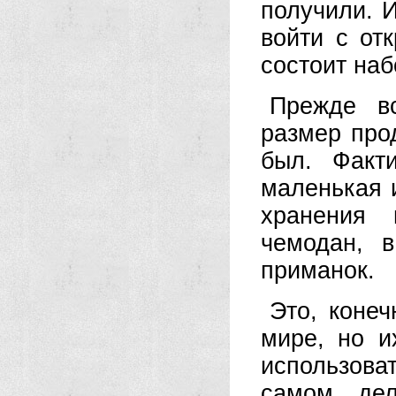
получили. И
войти с от
состоит наб
Прежде вс
размер прод
был. Факт
маленькая 
хранения 
чемодан, 
приманок.
Это, конеч
мире, но и
использов
самом дел