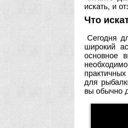
искать, и о
Что иска
Сегодня д
широкий ас
основное 
необходим
практичных
для рыбалк
вы обычно д