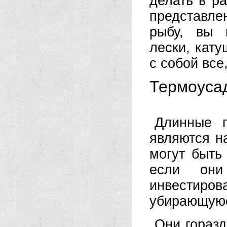
делать в р
представле
рыбу, вы 
лески, кату
с собой все,
Термоуса
Длинные п
являются н
могут быть
если они
инвестиро
убирающуюс
Они горазд