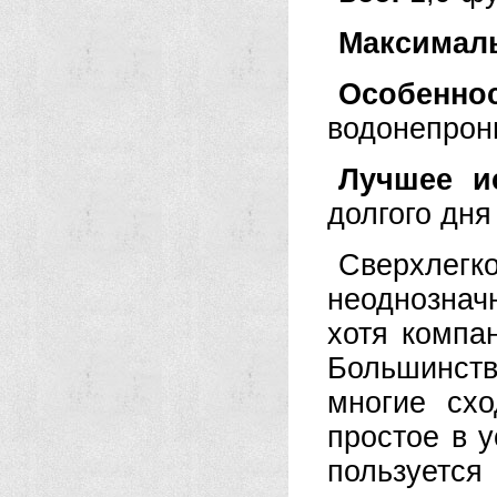
Максимал
Особенно
водонепрон
Лучшее и
долгого дня
Сверхлегк
неоднознач
хотя компа
Большинст
многие схо
простое в у
пользует