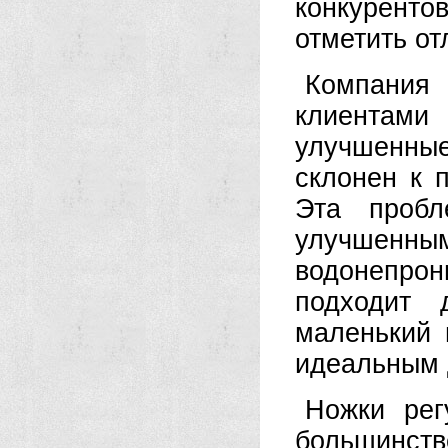
конкуренто
отметить от
Компания
клиентами
улучшенны
склонен к 
Эта пробл
улучшен
водонепро
подходит 
маленький 
идеальным 
Ножки рег
большинств