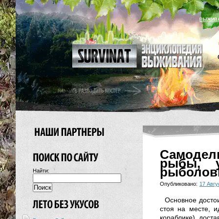
ВЫЖИВ
Самодел
рыбы, 
рыболовн
Найти:
Опубликовано:
17 Авгу
Основное достои
стоя на месте, 
кораблике) доста