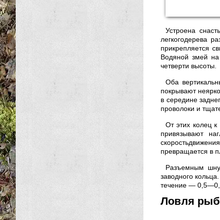
Устроена снаст
легкогодерева р
прикрепляется св
Водяной змей на
четверти высоты.
Оба вертикальн
покрывают неярко
в середине задне
проволоки и тщат
От этих колец к
привязывают на
скоростьдвижени
превращается в 
Разъемным шну
заводного кольца.
течение — 0,5—0,
Ловля рыб