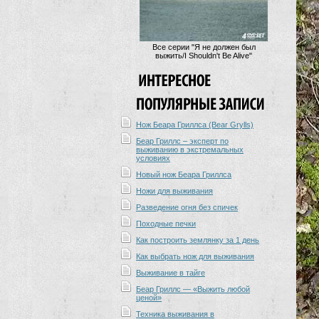
Все серии "Я не должен был
выжить/I Shouldn't Be Alive"
Нож Беара Гриллса (Bear Grylls)
Беар Гриллс – эксперт по
выживанию в экстремальных
условиях
Новый нож Беара Гриллса
Ножи для выживания
Разведение огня без спичек
Походные печки
Как построить землянку за 1 день
Как выбрать нож для выживания
Выживание в тайге
Беар Гриллс — «Выжить любой
ценой»
Техника выживания в