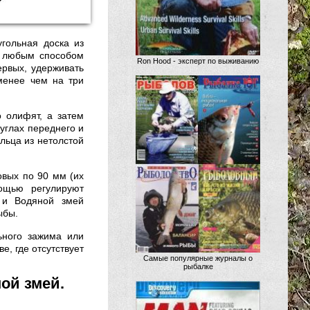
гольная доска из
) любым способом
Ron Hood - эксперт по выживанию
ервых, удерживать
менее чем на три
о олифят, а затем
углах переднего и
льца из нетолстой
овых по 90 мм (их
ощью регулируют
, и Водяной змей
ыбы.
ьного зажима или
е, где отсутствует
Самые популярные журналы о
рыбалке
ой змей.