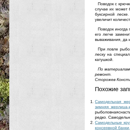
Поводок с крючк
случае их может 
буксирной леске
увеличит количес
Поводок иногда 
его легче замени
вываживания, да и
При ловле рыбо
леску на специа
катушкой.
По материалам 
ремонт.
Сторожев Конст
Похожие зап
Самодельная жер
зимняя жерлица-
рыболовнаяснасть
редко. Самодельн
Самодельные круж
консервной банки