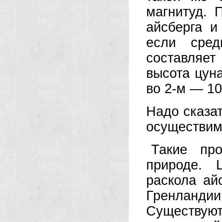
магнитуд. 
айсберга и
если сред
составляет
высота цуна
во 2-м — 10
Надо сказа
осуществим
Такие пр
природе. 
раскола ай
Гренландии
Существу