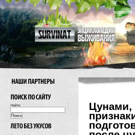
ВЫЖИВАНИЕ
СТАТ
Цунам
Найти:
призна
подгото
после ц