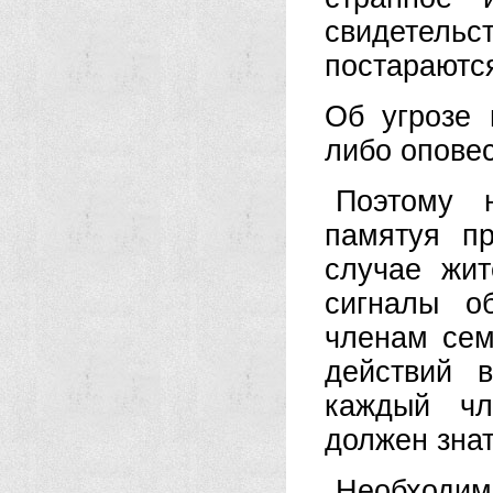
свидетельс
постараютс
Об угрозе 
либо оповес
Поэтому 
памятуя п
случае жит
сигналы о
членам сем
действий 
каждый чл
должен знат
Необходим