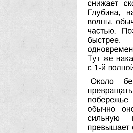
снижает ск
Глубина, н
волны, обы
частью. По
быстрее.
одновремен
Тут же нак
с 1-й волно
Около бе
превраща
побережье
обычно он
сильную 
превышает 