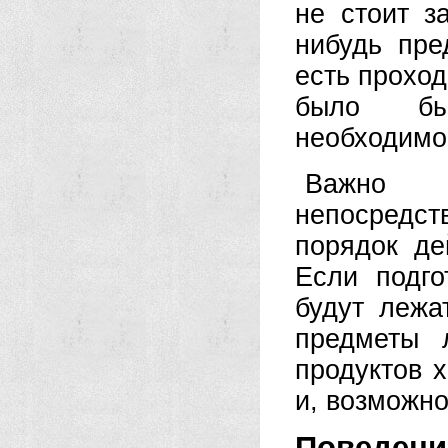
не стоит з
нибудь пр
есть прохо
было бы
необходимо
Важно 
непосредст
порядок де
Если подго
будут лежа
предметы 
продуктов х
и, возможно
Поведени