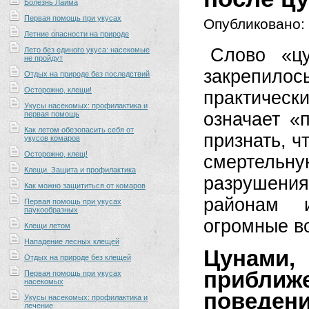
Болезнь Лайма
Первая помощь при укусах
Опубликовано:
Летние опасности на природе
Слово «ц
Лето без единого укуса: насекомые
не пройдут
закрепил
Отдых на природе без последствий
Осторожно, клещи!
практическ
Укусы насекомых: профилактика и
означает «
первая помощь
Как летом обезопасить себя от
признать, ч
укусов комаров
Осторожно, клещ!
смертель
Клещи. Защита и профилактика
разрушени
Как можно защититься от комаров
районам 
Первая помощь при укусах
паукообразных
огромные в
Клещи летом
Нападение лесных клещей
Цунами,
Отдых на природе без клещей
приближ
Первая помощь при укусах
насекомых
поведени
Укусы насекомых: профилактика и
лечение