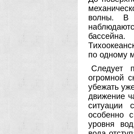
механическ
волны. В
наблюдают
бассейна
Тихоокеанск
по одному 
Следует 
огромной с
убежать уже
движение ч
ситуации 
особенно 
уровня вод
вода отступ