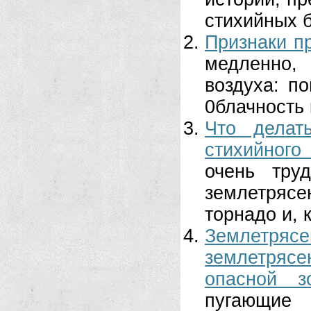
стихийных б
Признаки п
медленно,
воздуха: п
0блачность 
Что делат
стихийного
очень тру
землетрясе
торнадо и, 
Землетря
землетрясе
опасной зо
пугающие