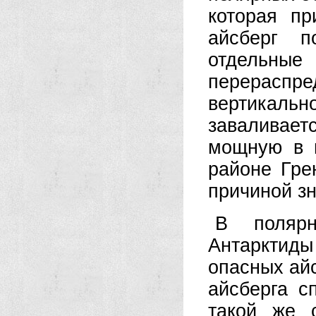
которая п
айсберг п
отдельны
перераспр
вертикаль
заваливает
мощную в 
районе Гре
причиной з
В поляр
Антарктиды
опасных айс
айсберга с
такой же 