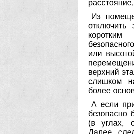
расстояние,
Из помеще
отключить 
коротким
безопасног
или высото
перемещен
верхний эта
слишком н
более осно
А если пр
безопасно 
(в углах, 
Далее сле