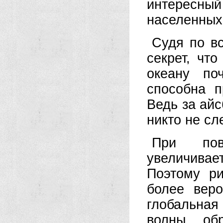
интересный 
населенных
Судя по вс
секрет, чт
океану по
способна п
Ведь за ай
никто не сл
При пов
увеличивает
Поэтому ри
более веро
глобальная
волны, об