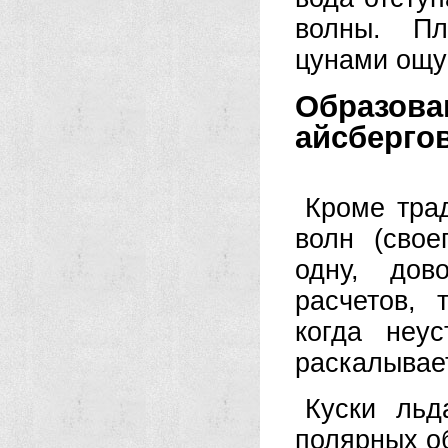
волны. Пл
цунами ощущ
Образо
айсбергов
Кроме тра
волн (сво
одну, дов
расчетов, 
когда неу
раскалывает
Куски льд
полярных о