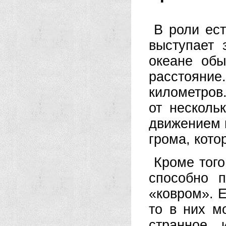
В роли ес
выступает 
океане обы
расстояни
километров.
от несколь
движением 
грома, кот
Кроме того
способно 
«ковром». Е
то в них м
странное 