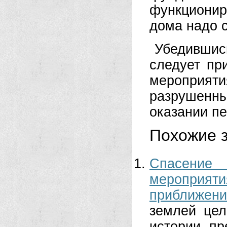
функционир
дома надо 
Убедившис
следует пр
мероприят
разрушенны
оказании п
Похожие з
Спасени
мероприят
приближени
землей цел
истории, п