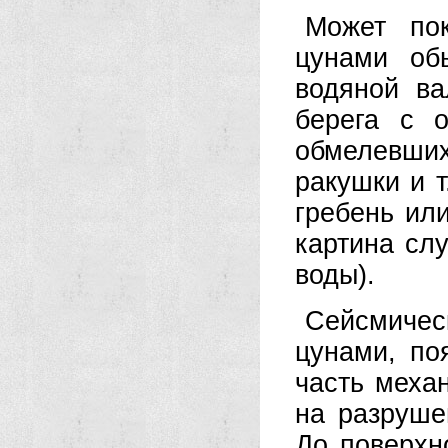
Может пок
цунами об
водяной ва
берега с 
обмелевших
ракушки и т
гребень или
картина сл
воды).
Сейсмиче
цунами, по
часть меха
на разруше
До поверхн