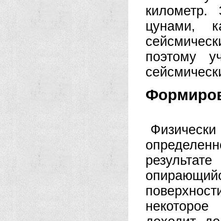
километр. 
цунами, к
сейсмическ
поэтому у
сейсмически
Формиров
Физически
определенн
результат
опирающий
поверхнос
некоторое