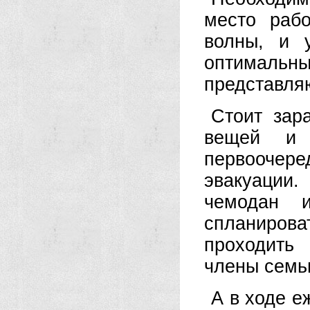
место раб
волны, и 
оптимальн
представляю
Стоит зар
вещей и 
первооче
эвакуации
чемодан и
спланирова
проходить
члены семьи
А в ходе е