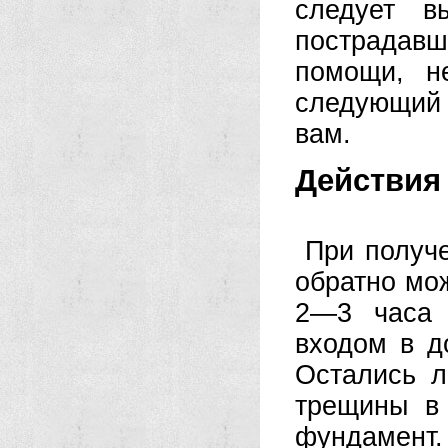
следует в
пострадав
помощи, н
следующий
вам.
Действия
При получе
обратно мож
2—3 часа 
входом в д
Остались л
трещины в
фундамен