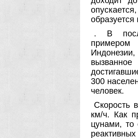
доходит д
опускаетс
образуется 
. В посл
примером 
Индонезии
вызванное 
достигавши
300 населен
человек.
Скорость 
км/ч. Как 
цунами, то
реактивных