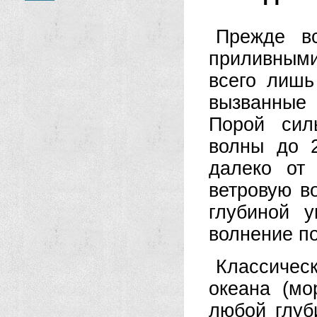
Прежде вс
приливными
всего лишь
вызванные
Порой сил
волны до 2
далеко от
ветровую во
глубиной у
волнение п
Классичес
океана (мо
любой глуб