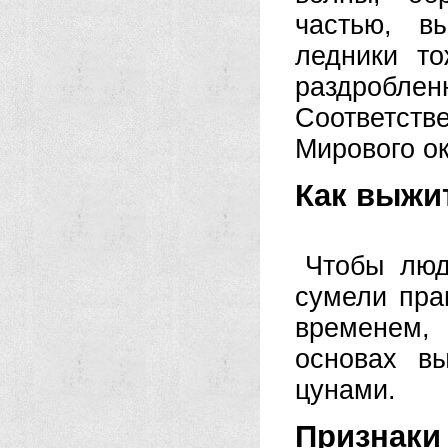
частью, в
ледники т
раздробл
Соответст
Мирового о
Как выжи
Чтобы люд
сумели пра
временем,
основах в
цунами.
Признаки