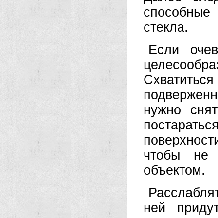
способные
стекла.
Если очев
целесообра
Схватиться 
подвержен
нужно сня
постаратьс
поверхност
чтобы не 
объектом.
Расслаблят
ней приду