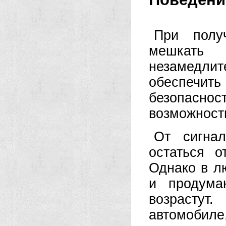
При полу
мешкать
незамедлит
обеспечи
безопаснос
возможност
От сигна
остаться 
Однако в л
и продума
возрастут
автомобиле