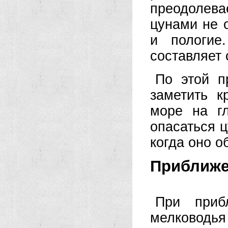
преодолева
цунами не 
и пологие
составляет 
По этой п
заметить к
море на г
опасаться ц
когда оно о
Приближен
При приб
мелководья