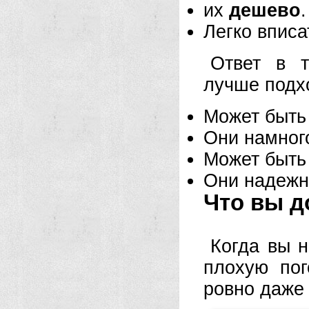
их
дешево
.
Легко впис
Ответ в т
лучше подхо
Может быт
Они намног
Может быт
Они надеж
Что вы д
Когда вы н
плохую пог
ровно даже 