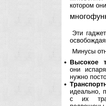
котором они
многофун
Эти гадже
освобождая 
Минусы отн
Высокое т
они испар
нужно посто
Транспорт
идеально, 
с их тра