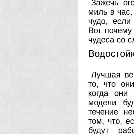
Зажечь ог
миль в час,
чудо, если
Вот почему
чудеса со 
Водостой
Лучшая ве
то, что он
когда они 
модели бу
течение не
том, что, е
будут раб