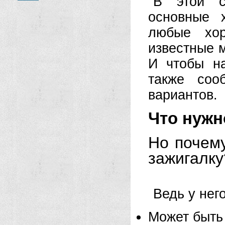
В этой с
основные 
любые хор
известные м
И чтобы н
также соо
вариантов.
Что нужн
Но почему
зажигалку
Ведь у нег
Может быт