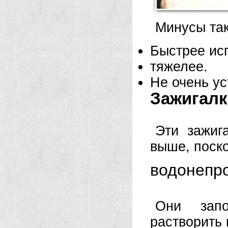
Минусы так
Быстрее ис
тяжелее.
Не очень ус
Зажигалк
Эти зажиг
выше, поско
водонепр
Они запо
растворить 