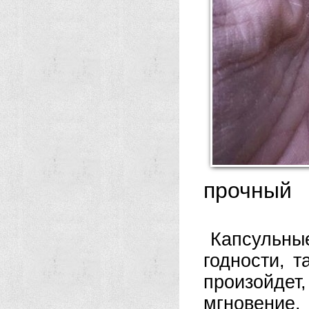
прочный
Капсульн
годности, т
произойде
мгновение