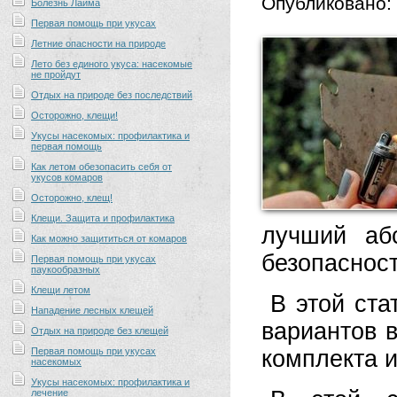
Опубликовано:
Болезнь Лайма
Первая помощь при укусах
Летние опасности на природе
Лето без единого укуса: насекомые
не пройдут
Отдых на природе без последствий
Осторожно, клещи!
Укусы насекомых: профилактика и
первая помощь
Как летом обезопасить себя от
укусов комаров
Осторожно, клещ!
Клещи. Защита и профилактика
лучший аб
Как можно защититься от комаров
безопасност
Первая помощь при укусах
паукообразных
Клещи летом
В этой ста
Нападение лесных клещей
вариантов 
Отдых на природе без клещей
Первая помощь при укусах
комплекта и
насекомых
Укусы насекомых: профилактика и
лечение