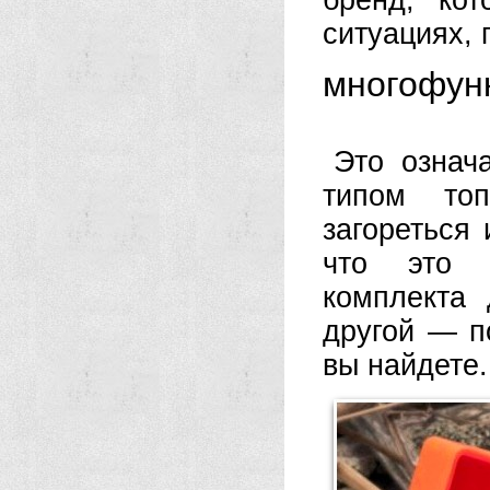
бренд, ко
ситуациях, 
многофун
Это означ
типом топ
загореться 
что это п
комплекта
другой — по
вы найдете.