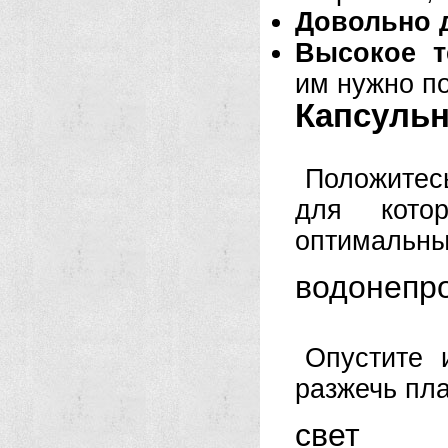
Довольно 
Высокое т
им нужно по
Капсульн
Положитес
для кото
оптимальных
водонепр
Опустите 
разжечь пла
свет