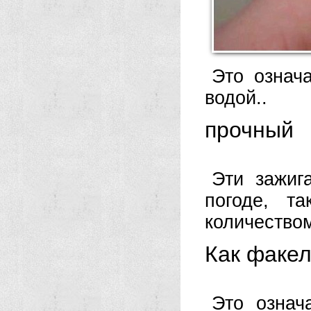
Это означ
водой..
прочный
Эти зажиг
погоде, т
количество
Как факе
Это означ