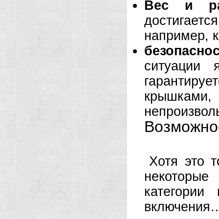
Вес и ра
достигается
например, к
безопасно
ситуации 
гарантиру
крышками, 
непроизволь
Возможнос
Хотя это т
некоторые
категории
включения