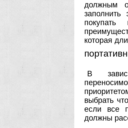
должным о
заполнить 
покупать
преимущест
которая дли
портативн
В завис
переносим
приоритет
выбрать что
если все 
должны рас