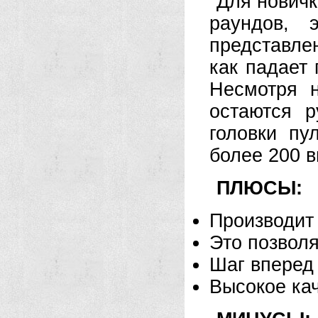
Для новичк
раундов, 
представлен
как падает
Несмотря н
остаются р
головки пу
более 200 в
ПЛЮСЫ:
Производит 
Это позвол
Шаг вперед
Высокое кач