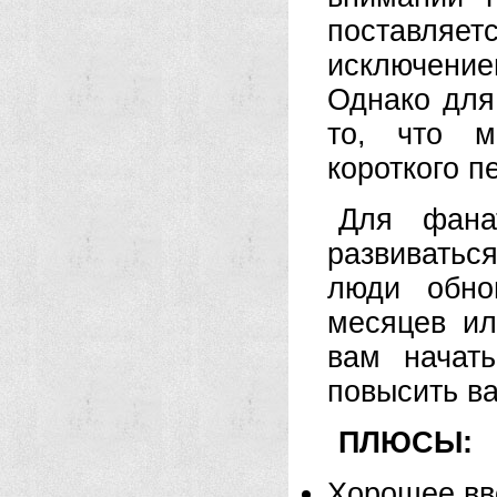
поставляет
исключени
Однако для 
то, что м
короткого п
Для фана
развиваться
люди обно
месяцев ил
вам начат
повысить ва
ПЛЮСЫ:
Хорошее вв