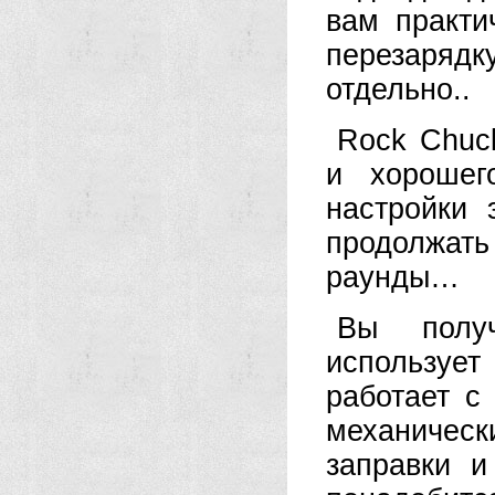
вам практи
перезарядк
отдельно..
Rock Chuc
и хорошег
настройки 
продолжат
раунды…
Вы получ
используе
работает с
механичес
заправки 