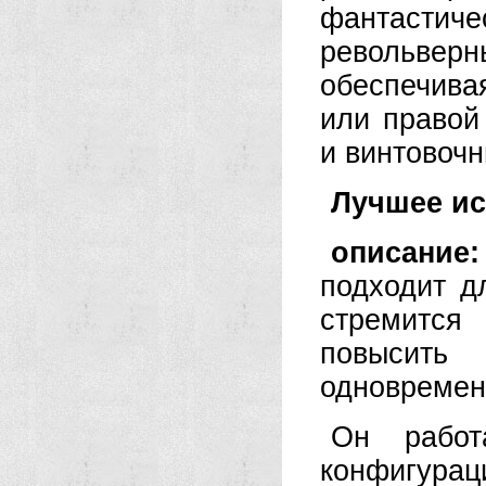
фантастич
револьве
обеспечива
или правой
и винтовоч
Лучшее и
описание
подходит д
стремится 
повысит
одновремен
Он рабо
конфигура