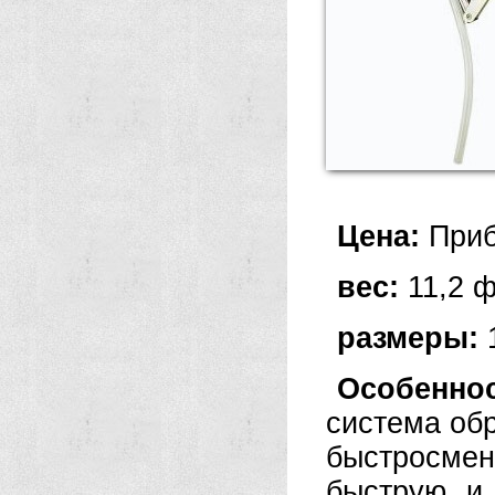
Цена:
Приб
вес:
11,2 ф
размеры:
1
Особенн
система об
быстросме
быструю и