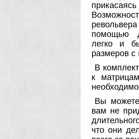
прикасаясь 
Возможнос
револьвер
помощью д
легко и б
размеров 
В комплект
к матрицам
необходимо 
Вы можете
вам не при
длительног
что они де