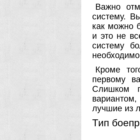
Важно отм
систему. Вы
как можно б
и это не вс
систему бо
необходимо
Кроме тог
первому ва
Слишком п
вариантом,
лучшие из л
Тип боеп