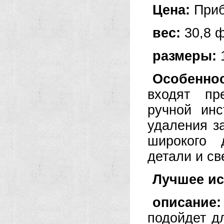
Цена:
Приб
вес:
30,8 
размеры:
1
Особенно
входят пр
ручной инс
удаления за
широкого 
детали и с
Лучшее и
описание:
подойдет д