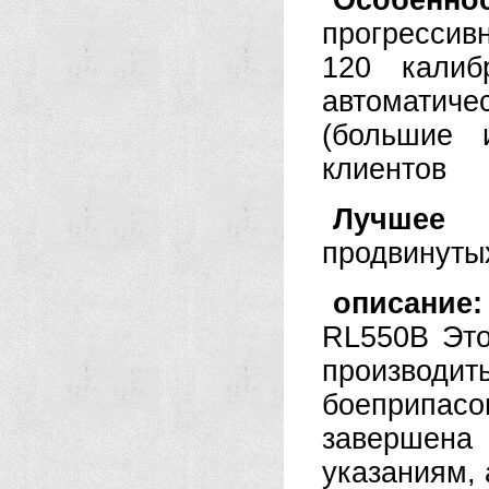
Особе
прогрессив
120 калиб
автоматиче
(большие 
клиентов
Лучшее
продвинуты
описани
RL550B
Это
производит
боеприпасо
завершена 
указаниям, 