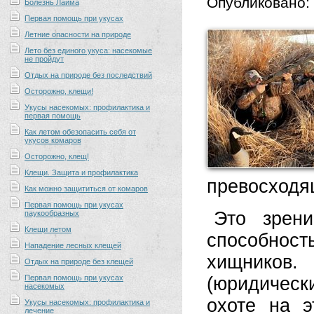
Опубликовано:
Болезнь Лайма
Первая помощь при укусах
Летние опасности на природе
Лето без единого укуса: насекомые
не пройдут
Отдых на природе без последствий
Осторожно, клещи!
Укусы насекомых: профилактика и
первая помощь
Как летом обезопасить себя от
укусов комаров
Осторожно, клещ!
Клещи. Защита и профилактика
превосходя
Как можно защититься от комаров
Первая помощь при укусах
Это зрени
паукообразных
Клещи летом
способнос
Нападение лесных клещей
хищников.
Отдых на природе без клещей
Первая помощь при укусах
(юридичес
насекомых
охоте на 
Укусы насекомых: профилактика и
лечение