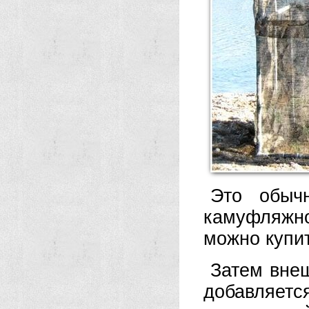
Это обыч
камуфляжно
можно купит
Затем вне
добавляе