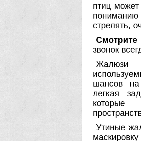
птиц может
пониманию 
стрелять, о
Смотрите 
звонок всег
Жалюзи 
используе
шансов на
легкая за
которые
пространст
Утиные жа
маскировк