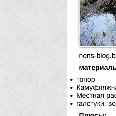
nons-blog.
материал
топор
Камуфляжна
Местная ра
галстуки, во
Плюсы: