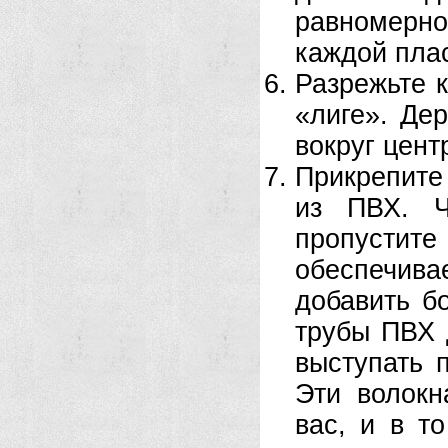
равномерн
каждой пла
Разрежьте 
«лиге». Де
вокруг цент
Прикрепите 
из ПВХ. Ч
пропустите 
обеспечив
добавить б
трубы ПВХ 
выступать 
Эти волокн
вас, и в т