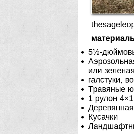
thesageleo
материал
5½-дюймовы
Аэрозольна
или зелена
галстуки, во
Травяные юб
1 рулон 4×
Деревянная
Кусачки
Ландшафтн