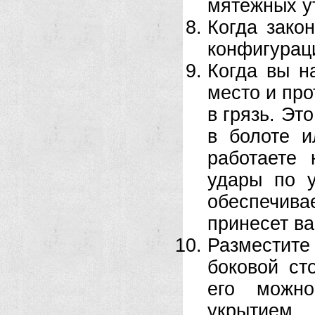
мятежных ут
Когда закон
конфигурац
Когда вы н
место и про
в грязь. Эт
в болоте и
работаете
удары по 
обеспечива
принесет в
Разместит
боковой ст
его можно
укрытием..