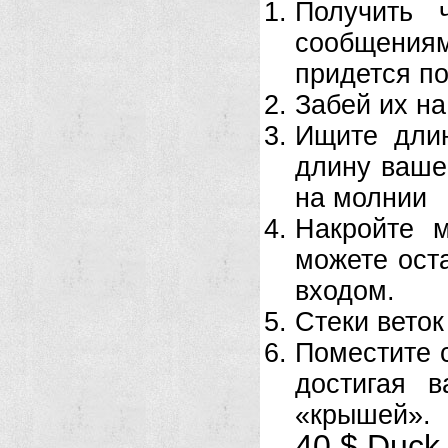
Получить 
сообщения
придется по
Забей их на
Ищите длин
длину ваше
на молнии
Накройте м
можете оста
входом.
Стеки веток
Поместите с
достигая 
«крышей».
40 $ Duck 