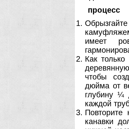
процесс
Обрызгайт
камуфляжем
имеет ро
гармониров
Как только
деревянную
чтобы соз
дюйма от в
глубину ¼ 
каждой тру
Повторите 
канавки до