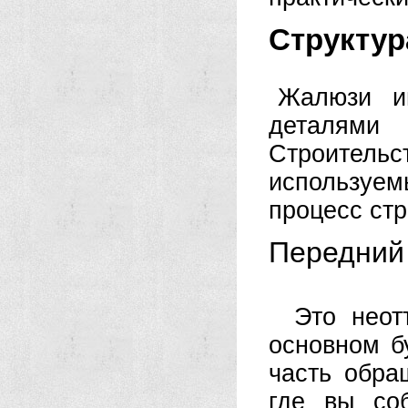
Структур
Жалюзи и
деталями
Строител
используем
процесс ст
Передний
Это неот
основном бу
часть обра
где вы со