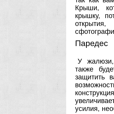
так как ва
Крыши, ко
крышку, по
открыти
сфотографи
Паредес
У жалюзи,
также буде
защитить в
возможно
конструкц
увеличива
усилия, не