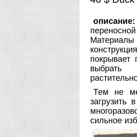
описани
переносной
Материалы 
конструкц
покрывает 
выбрать
растительн
Тем не ме
загрузить 
многоразов
сильное из