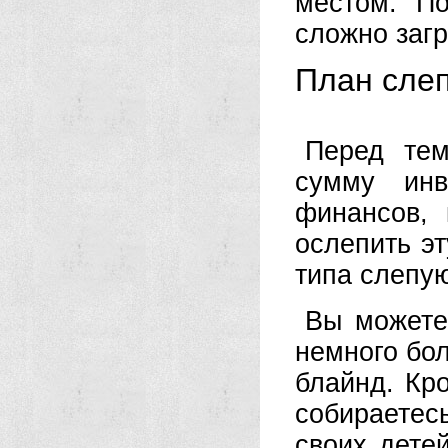
местом. По
сложно загр
План сле
Перед тем
сумму инв
финансов, 
ослепить эт
типа слепую
Вы можете
немного бо
блайнд. Кро
собираетес
своих дете