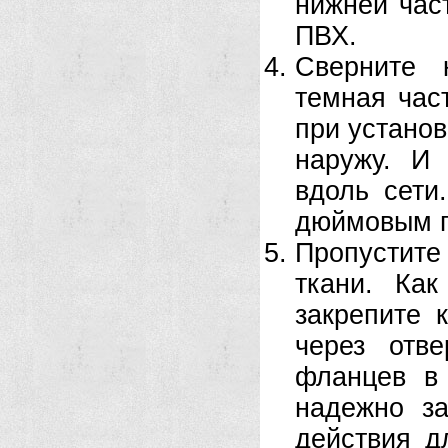
нижней част
ПВХ.
Сверните 
темная час
при установ
наружу. И
вдоль сети
дюймовым п
Пропустит
ткани. Как
закрепите
через отв
фланцев в 
надежно за
действия д