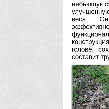
небьющуюс
улучшенную
веса. О
эффекти
функциона
конструкц
голове, со
составит тр