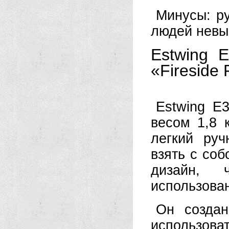
Минусы: р
людей невыс
Estwing 
«Fireside 
Estwing E
весом 1,8 
легкий руч
взять с со
дизайн,
использова
Он создан
использов