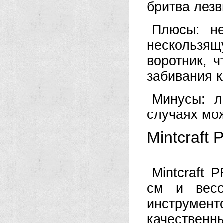
бритва лезв
Плюсы: не
нескольз
воротник, 
забивания 
Минусы: л
случаях мо
Mintcraft
Mintcraft 
см и вес
инструмент
качест