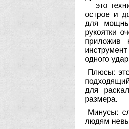
— это техни
острое и д
для мощны
рукоятки о
приложив 
инструмен
одного удар
Плюсы: это
подходящий
для раска
размера.
Минусы: с
людям невы