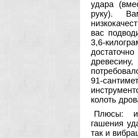
удара (вме
руку). В
низкокачес
вас подводи
3,6-килог
достаточно
древесину
потребовал
91-сантим
инструмен
колоть дров
Плюсы: ис
гашения уда
так и вибра