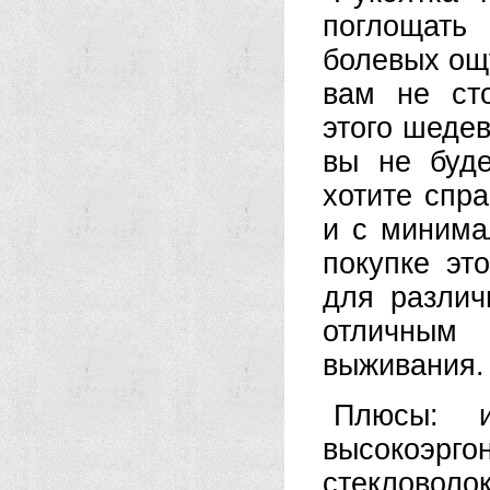
поглощать
болевых ощу
вам не сто
этого шедев
вы не буде
хотите спр
и с минима
покупке эт
для различ
отличным
выживания.
Плюсы: 
высокоэрго
стекловолок