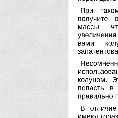
При тако
получите 
массы, ч
увеличения
вами кол
запатентова
Несомненн
использова
колуном. Э
попасть в
правильно 
В отличие
имеют гораз