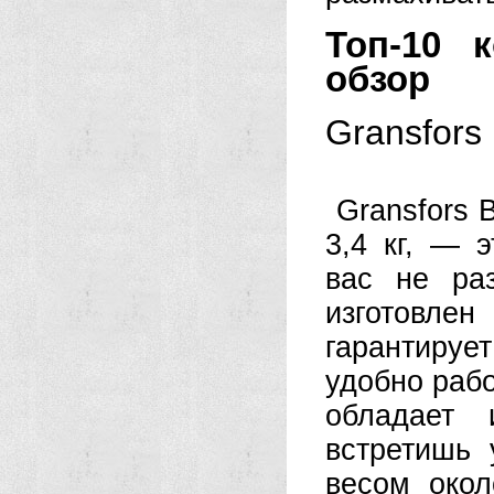
Топ-10 
обзор
Gransfors
Gransfors 
3,4 кг, — 
вас не ра
изготовле
гарантиру
удобно рабо
обладает 
встретишь 
весом окол