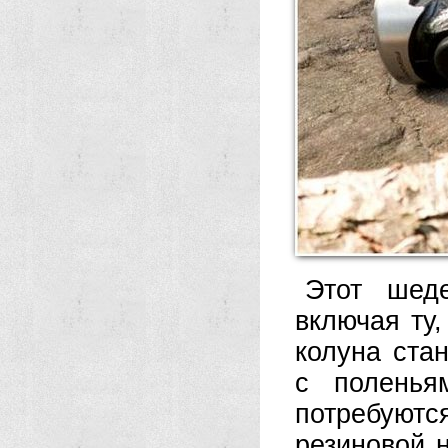
Этот шеде
включая ту
колуна ста
с поленья
потребуютс
резиновой н