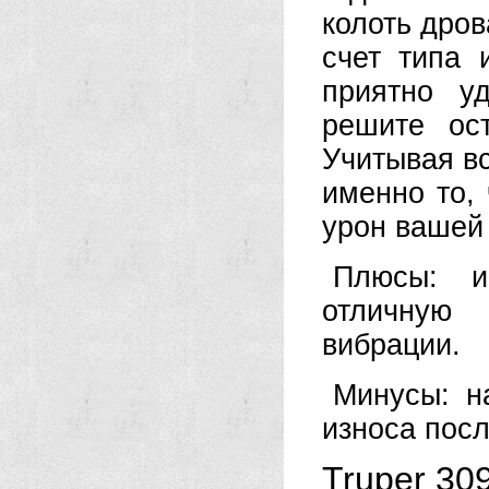
колоть дров
счет типа 
приятно у
решите ос
Учитывая вс
именно то,
урон вашей
Плюсы: и
отличную 
вибрации.
Минусы: н
износа посл
Truper 30