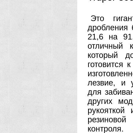
Это гиган
дробления 
21,6 на 91
отличный 
который д
готовится к
изготовле
лезвие, и 
для забива
других мо
рукояткой
резиновой
контроля.