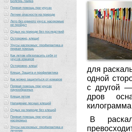
Болезнь Лайма
Первая помощь при укусах
Летние опасности на природе
Лето без единого укуса: насекомые
не пройдут
Отдых на природе без последствий
Осторожно, клещи!
Укусы насекомых: профилактика и
первая помощь
Как летом обезопасить себя от
укусов комаров
Осторожно, клещ!
для раскал
Клещи. Защита и профилактика
одной стор
Как можно защититься от комаров
с другой —
Первая помощь при укусах
паукообразных
дров осн
Клещи летом
Нападение лесных клещей
килограмма
Отдых на природе без клещей
Первая помощь при укусах
В раскал
насекомых
превосход
Укусы насекомых: профилактика и
лечение