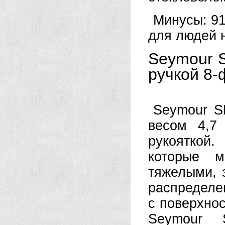
Минусы: 91
для людей н
Seymour 
ручкой 8
Seymour S
весом 4,7
рукояткой
которые м
тяжелыми, 
распределе
с поверхно
Seymour 