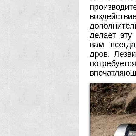
производит
воздейст
дополните
делает эту
вам всегда
дров. Лезв
потребуетс
впечатляющ