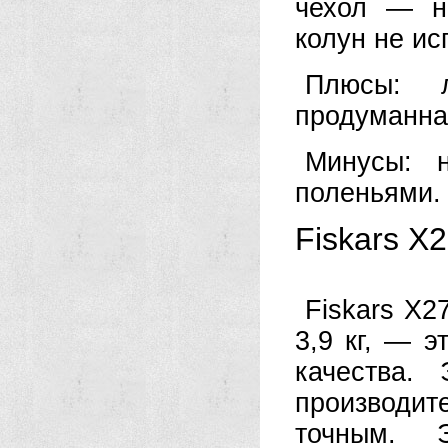
чехол — н
колун не ис
Плюсы: л
продуманная
Минусы: 
поленьями.
Fiskars X
Fiskars X2
3,9 кг, — 
качества.
производит
точным. 