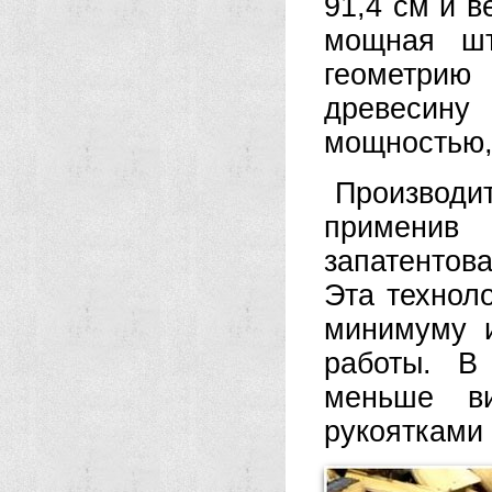
91,4 см и в
мощная шт
геометрию
древесину
мощностью,
Производ
применив
запатентов
Эта технол
минимуму 
работы. В
меньше в
рукоятками