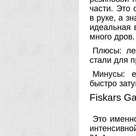
части. Это
в руке, а з
идеальная 
много дров.
Плюсы: ле
стали для п
Минусы: е
быстро зату
Fiskars G
Это именно
интенсивно