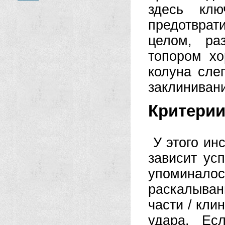
здесь клю
предотврат
целом, ра
топором х
колуна сле
заклиниван
Критерии
У этого ин
зависит усп
упоминалос
раскалыван
части / кли
удара. Ес