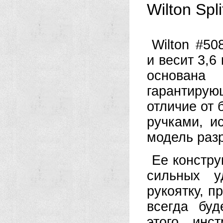
Wilton Spl
Wilton #50
и весит 3,6
основана
гарантиру
отличие от
ручками, и
модель разр
Ее констру
сильных у
рукоятку, п
всегда буд
этого инс