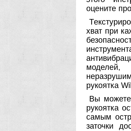
оцените пр
Текстурир
хват при ка
безопасно
инструмен
антивибрац
моделей
неразрушим
рукоятка Wi
Вы можете
рукоятка о
самым остр
заточки до