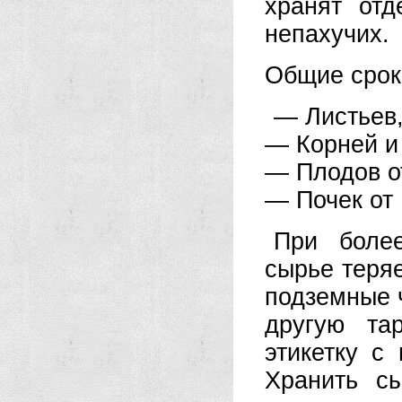
хранят от
непахучих.
Общие срок
— Листьев, 
— Корней и 
— Плодов от
— Почек от 
При более
сырье теряе
подземные 
другую та
этикетку с
Хранить с