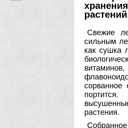
хранени
растений
Свежие ле
сильным ле
как сушка 
биологиче
витаминов
флавоноид
сорванное 
портится
высушенн
растения.
Собранное 