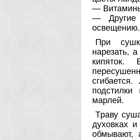
— Витамины 
— Другие 
освещению.
При сушк
нарезать, а
кипяток. 
пересушен
сгибается.
подстилки
марлей.
Траву суша
духовках и
обмывают,