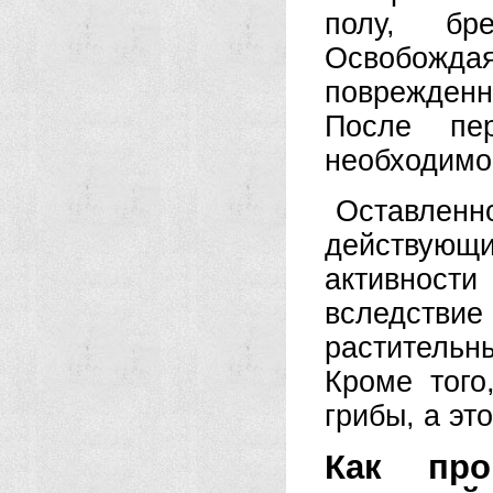
полу, бр
Освобожда
поврежденн
После пер
необходимо
Оставленно
действующи
активности
вследстви
растительн
Кроме того
грибы, а эт
Как про