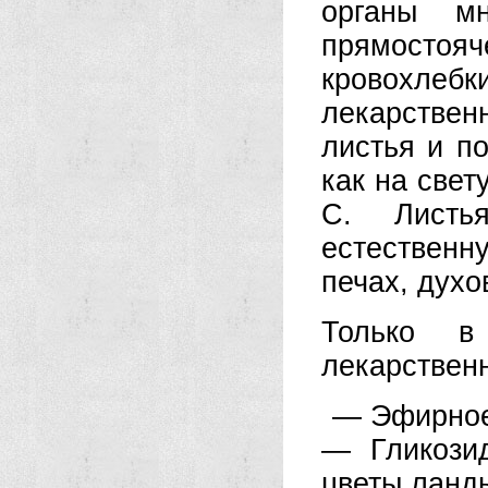
органы мн
прямостояч
кровохлеб
лекарствен
листья и по
как на свет
С. Листь
естественн
печах, духо
Только в
лекарствен
— Эфирное 
— Гликозид
цветы ланды