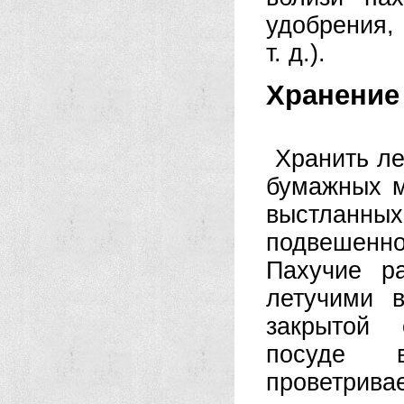
удобрения,
т. д.).
Хранение
Хранить ле
бумажных м
выстланны
подвешенно
Пахучие р
летучими 
закрытой 
посуде 
проветрив