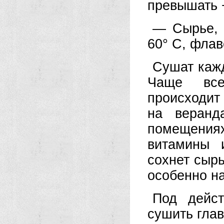
превышать 
— Сырье, 
60° С, флав
Сушат кажд
Чаще все
происходит
на веранд
помещения
витамины 
сохнет сырь
особенно на
Под дейс
сушить гла