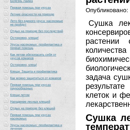
Болезнь Лайма
Первая помощь при укусах
Опубликовано:
Летние опасности на природе
Сушка лек
Лето без единого укуса: насекомые
не пройдут
консервиро
Отдых на природе без последствий
Осторожно, клещи!
растении 
Укусы насекомых: профилактика и
количест
первая помощь
Как летом обезопасить себя от
биохимичес
укусов комаров
Осторожно, клещ!
биологичес
Клещи. Защита и профилактика
задача суш
Как можно защититься от комаров
результате
Первая помощь при укусах
паукообразных
клеток и ф
Клещи летом
Нападение лесных клещей
лекарственн
Отдых на природе без клещей
Сушка ле
Первая помощь при укусах
насекомых
темпер
Укусы насекомых: профилактика и
лечение