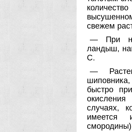
количество
высушенно
свежем рас
— При на
ландыш, нап
С.
— Расте
шиповника,
быстро пр
окисления
случаях, 
имеется 
смородин