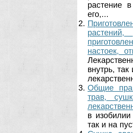
растение в
его,...
Приготовл
растений,
приготовл
настоек, о
Лекарствен
внутрь, так
лекарственн
Общие пра
трав, суш
лекарственн
в изобилии
так и на пу