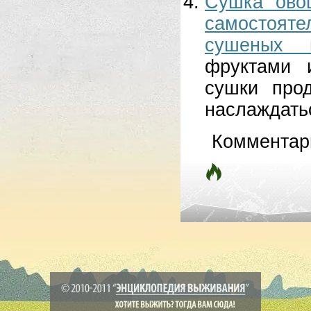
Сушка ово
самостоят
сушеных п
фруктами 
сушки про
наслаждатьс
Комментар