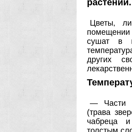
растений.
Цветы, ли
помещении
сушат в п
температур
других св
лекарствен
Температ
— Части 
(трава зве
чабреца и
толстым сло