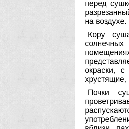
перед сушк
разрезанный
на воздухе.
Кору суш
солнечных
помещени
представл
окраски, с
хрустящие,
Почки су
проветри
распуска
употреблен
вблизи па