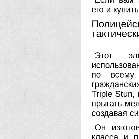
Если вам 
его и купит
Полицей
тактическ
Этот эл
использова
по всему
граждански
Triple Stun
прыгать ме
создавая си
Он изгото
класса и п