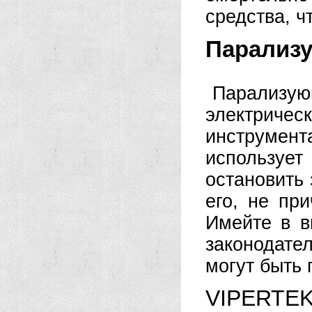
средства, 
Парализ
Парализу
электрическ
инструмен
используе
остановить
его, не пр
Имейте в в
законодате
могут быть 
VIPERTEK