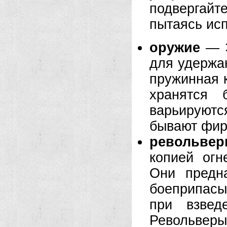
подвергай
пытаясь исп
оружие
— Э
для удержан
пружинная к
хранятся 
варьируют
бывают фи
револьве
копией огн
Они предн
боеприпасы
при взвед
Револьвер