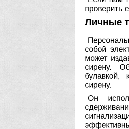
проверить е
Личные т
Персональ
собой элек
может изда
сирену. О
булавкой, 
сирену.
Он испол
сдерживан
сигнализ
эффективны