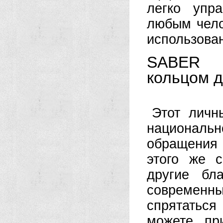
легко упр
любым чело
использова
SABER п
кольцом д
Этот личн
националь
обращения 
этого же с
другие бла
современны
спрятаться
можете пр