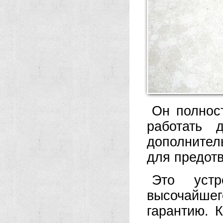
Он полнос
работать 
дополните
для предот
Это устр
высочайш
гарантию. 