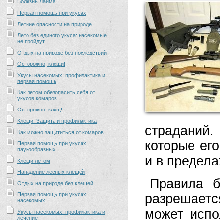
Болезнь Лайма
Первая помощь при укусах
Летние опасности на природе
Лето без единого укуса: насекомые
не пройдут
Отдых на природе без последствий
Осторожно, клещи!
Укусы насекомых: профилактика и
первая помощь
Как летом обезопасить себя от
укусов комаров
Осторожно, клещ!
Клещи. Защита и профилактика
страданий.
Как можно защититься от комаров
которые его
Первая помощь при укусах
паукообразных
и в предел
Клещи летом
Нападение лесных клещей
Правила б
Отдых на природе без клещей
Первая помощь при укусах
разрешает
насекомых
может испо
Укусы насекомых: профилактика и
лечение