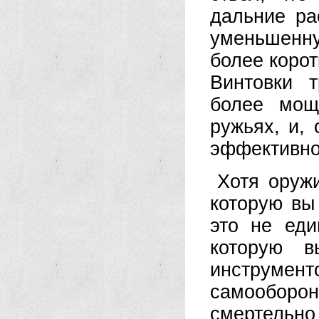
дальние ра
уменьшенн
более корот
Винтовки 
более мощ
ружьях, и,
эффективно
Хотя оруж
которую вы
это не ед
которую 
инструмент
самооборо
смертельн