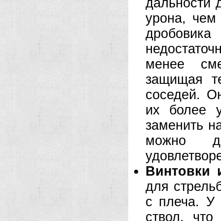
дальности 
урона, чем
дробовик
недостаточ
менее сме
защищая т
соседей. О
их более 
заменить н
можно д
удовлетвор
Винтовки 
для стрель
с плеча. У
ствол, что