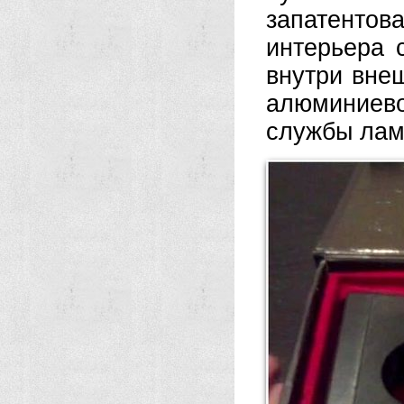
запатент
интерьера 
внутри вне
алюминиево
службы лам