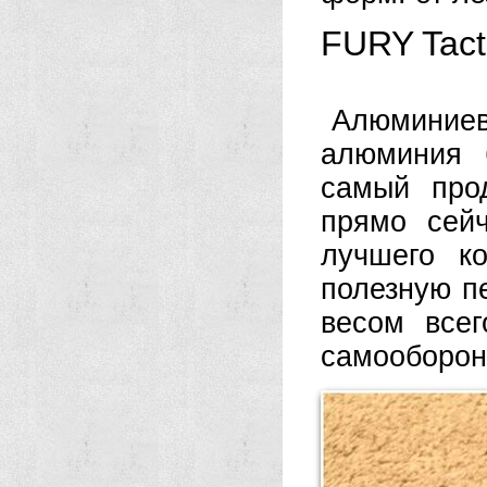
FURY Tact
Алюминиев
алюминия 
самый про
прямо сей
лучшего к
полезную п
весом всег
самооборон