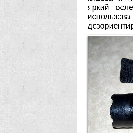
яркий осл
использо
дезориенти