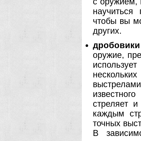
с оружием, 
научиться 
чтобы вы м
других.
дробовики
оружие, пр
использует
нескольк
выстрелам
известного
стреляет и
каждым ст
точных выс
В зависим