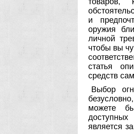
товаров, 
обстоятель
и предпоч
оружия бл
личной тре
чтобы вы чу
соответстве
статья оп
средств са
Выбор огн
безусловн
можете бы
доступных
является з