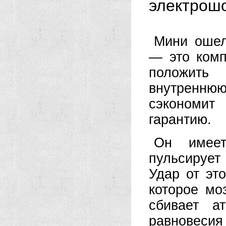
электрош
Мини ошел
— это комп
положить
внутренню
сэкономит
гарантию.
Он имеет
пульсируе
Удар от эт
которое мо
сбивает а
равновесия