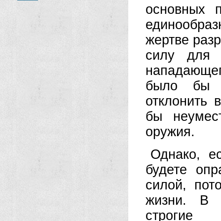
основных п
единообразн
жертве раз
силу для 
нападающего
было бы ц
отклонить 
бы неумес
оружия.
Однако, ес
будете опр
силой, пот
жизни. В 
строгие