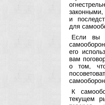
огнестрель
законными,
и последс
для самооб
Если вы 
самооборон
его исполь
вам погово
о том, чт
посовето
самооборон
К самообо
текущем р