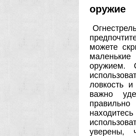
оружие
Огнестр
предпочтит
можете скр
маленькие
оружием. 
использов
ловкость и
важно уде
правильно
находитес
использова
уверены, 