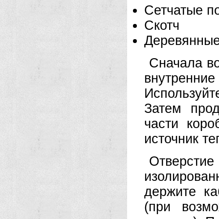
Сетчатые п
Скотч
Деревянные
Сначала во
внутренн
Используйте
Затем про
части коро
источник те
Отверсти
изолирова
держите к
(при возмо