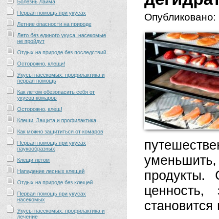
Болезнь Лайма
Первая помощь при укусах
Опубликовано:
Летние опасности на природе
Лето без единого укуса: насекомые
не пройдут
Отдых на природе без последствий
Осторожно, клещи!
Укусы насекомых: профилактика и
первая помощь
Как летом обезопасить себя от
укусов комаров
Осторожно, клещ!
Клещи. Защита и профилактика
Как можно защититься от комаров
путешестве
Первая помощь при укусах
паукообразных
уменьшить, 
Клещи летом
Нападение лесных клещей
продукты.
Отдых на природе без клещей
ценность,
Первая помощь при укусах
насекомых
становится
Укусы насекомых: профилактика и
лечение