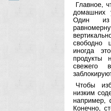
Главное, ч
домашних 
Один из
равномер
вертикальн
свободно ц
иногда эт
продукты 
свежего 
заблокируют
Чтобы изб
низким сод
например, 
Конечно, с