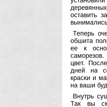
установил
деревянных
оставить з
вынимались
Теперь оч
обшита пол
ее к осно
саморезов.
цвет. Посл
дней на с
краски и м
на ваши буд
Внутрь су
Так вы см