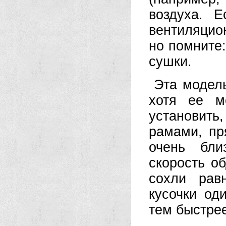
воздуха. Е
вентиляцио
но помните:
сушки.
Эта модель
хотя ее м
установить
рамами, пр
очень бли
скорость о
сохли рав
кусочки од
тем быстрее