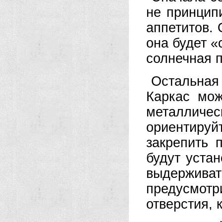
не принцип
аппетитов.
она будет «
солнечная 
Остальная
Каркас мож
металлич
ориентиру
закрепить 
будут уста
выдерживат
предусмо
отверстия, 