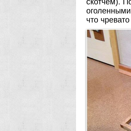
скотчем). П
оголенными
что чреват