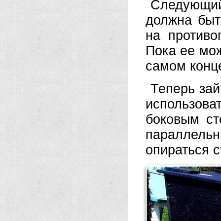
Следующи
должна быт
на противо
Пока ее мож
самом конц
Теперь за
использоват
боковым ст
параллель
опираться 