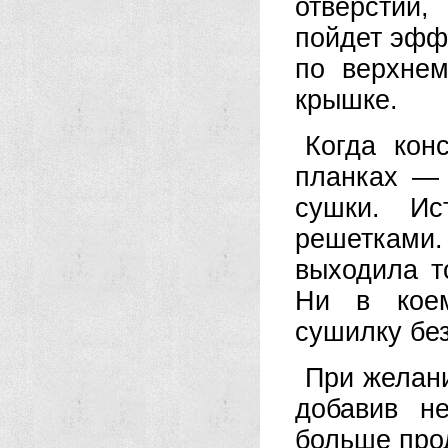
отверстий
пойдет эфф
по верхнем
крышке.
Когда кон
планках — 
сушки. Ис
решетками. 
выходила т
Ни в коем
сушилку без
При желани
добавив н
больше про