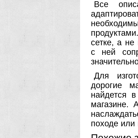
Все опис
адаптирова
необходимый
продуктами
сетке, а н
с ней соп
значительно
Для изгот
дорогие м
найдется в
магазине. 
наслаждать
походе или 
Похожие з