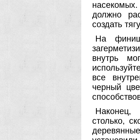
насекомых
должно рас
создать тяг
На финиш
загерметиз
внутрь мо
используйт
все внутр
черный цве
способствов
Наконец, 
столько, ск
деревянны