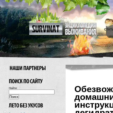
ВЫЖИВАНИЕ
СТАТ
Обезв
Найти:
домашн
инстр
дегидра