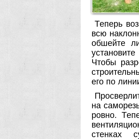
Теперь воз
всю наклон
обшейте л
установит
Чтобы разр
строительн
его по лини
Просверлит
на саморез
ровно. Теп
вентиляци
стенках 