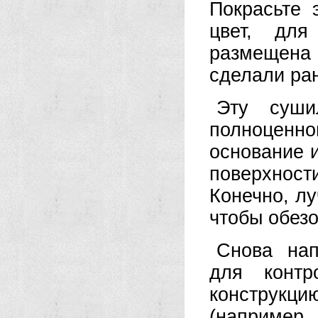
Покрасьте 
цвет, для
размещена 
сделали ра
Эту суши
полноценн
основание и
поверхнос
Конечно, лу
чтобы обезо
Снова нап
для контр
конструкци
(например,