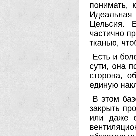
понимать, 
Идеальная
Цельсия. 
частично п
тканью, что
Есть и бол
сути, она 
сторона, о
единую нак
В этом ба
закрыть пр
или даже 
вентиляц