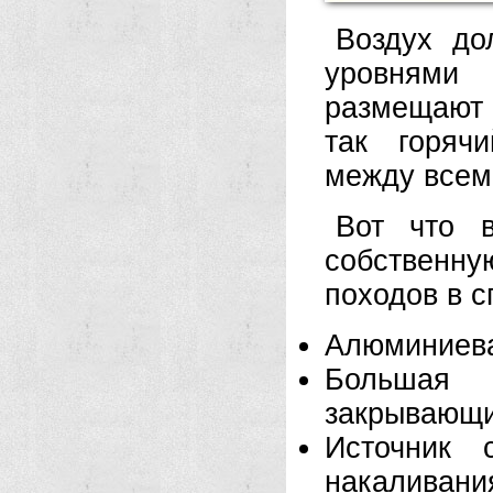
Воздух до
уровнями
размещают
так горяч
между всем
Вот что в
собственну
походов в 
Алюминиева
Большая 
закрывающи
Источник 
накаливани