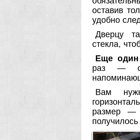
обязательны
оставив то
удобно след
Дверцу т
стекла, что
Еще один
раз — с 
напоминающ
Вам нуж
горизонта
размер — 
получилось 