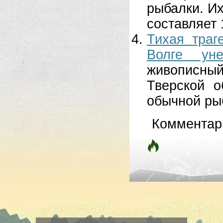
рыбалки. И
составляет 
Тихая траг
Волге ун
живописны
Тверской о
обычной рыб
Комментар