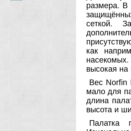
размера. В 
защищённых
сеткой. З
дополните
присутству
как напри
насекомых
высокая на 
Вес Norfin
мало для па
длина пала
высота и ш
Палатка 