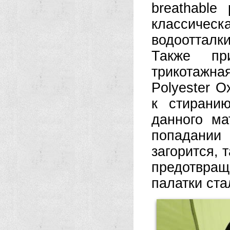
breathable
классичес
водоотталк
Также пр
трикотажна
Polyester O
к стирани
данного ма
попадании
загорится, 
предотвра
палатки ста