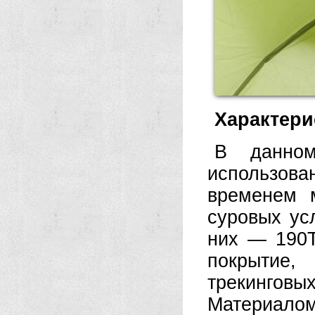
Характери
В данном
использов
временем 
суровых ус
них — 190T
покрытие,
трекингов
Материало