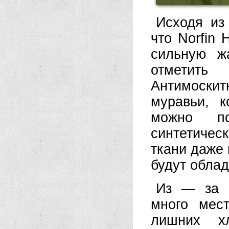
Исходя из
что Norfin
сильную ж
отметить 
Антимоскитн
муравьи, 
можно по
синтетичес
ткани даже 
будут облад
Из — за с
много мес
лишних хл