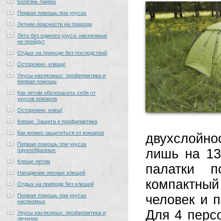
Болезнь Лайма
Первая помощь при укусах
Летние опасности на природе
Лето без единого укуса: насекомые
не пройдут
Отдых на природе без последствий
Осторожно, клещи!
Укусы насекомых: профилактика и
первая помощь
Как летом обезопасить себя от
укусов комаров
Осторожно, клещ!
Клещи. Защита и профилактика
Как можно защититься от комаров
двухслойно
Первая помощь при укусах
лишь на 13
паукообразных
Клещи летом
палатки п
Нападение лесных клещей
компактный
Отдых на природе без клещей
Первая помощь при укусах
человек и 
насекомых
Для 4 перс
Укусы насекомых: профилактика и
лечение