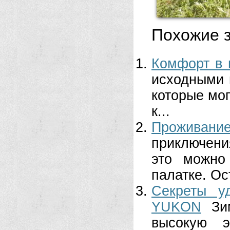
Похожие з
Комфорт в 
исходными 
которые мог
к...
Проживани
приключени
это можно
палатке. Ос
Секреты у
YUKON
Зи
высокую 