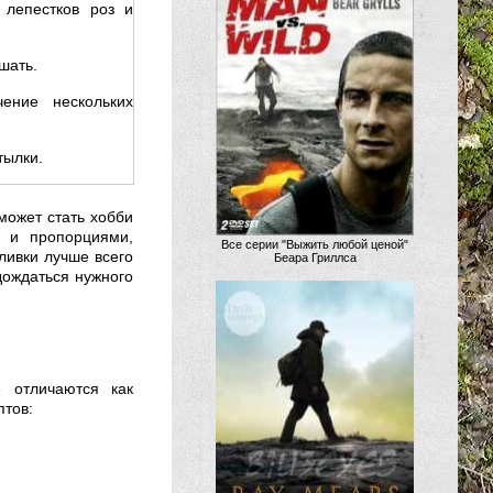
 лепестков роз и
шать.
ение нескольких
тылки.
может стать хобби
 и пропорциями,
Все серии "Выжить любой ценой"
ливки лучше всего
Беара Гриллса
дождаться нужного
е отличаются как
птов: