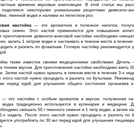
ластные времени вкусовые композиции. В этой статье мы рас
 поделимся некоторыми уникальными рецептами девясило-ан
ки, тминной водки и наливки из лепестков роз.
овая настойка
— это ароматное и полезное напиток, получ
совых семян. Этот настой применяется для повышения аппет
 приготовления девясило-анисовой настойки необходимо смешат
ян, залить 1 литром водки и настаивать в темном месте в течение
цедить и разлить по флаконам. Готовую настойку рекомендуется у
дой.
ойка также известна своими медицинскими свойствами. Дягиль 
 тонким вкусом. Для приготовления настойки необходимо взять 50
ки. Затем настой нужно хранить в темном месте в течение 3-х нед
е этого настой нужно процедить и разлить по бутылкам. Рекоменд
ки перед едой для улучшения общего состояния организма и
— это настойка с особым ароматом и вкусом, полученная на
 водка традиционно используется в кулинарии и медицине. Д
бходимо смешать 50 г тминного семени и 1 литр водки, а затем н
2-х недель. После этого настой нужно процедить и разлить по 
дуется употреблять по 30 мл перед едой для улучшения пищевар
ы.