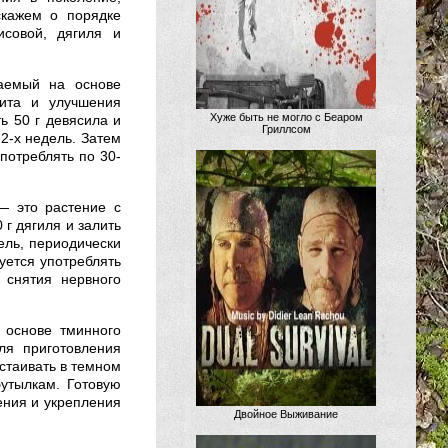
скажем о порядке
исовой, дягиля и
аемый на основе
ита и улучшения
Хуже быть не могло с Беаром
ь 50 г девясила и
Гриллсом
 2-х недель. Затем
потреблять по 30-
— это растение с
 г дягиля и залить
ель, периодически
уется употреблять
 снятия нервного
 основе тминного
ля приготовления
астаивать в темном
бутылкам. Готовую
ения и укрепления
Двойное Выживание