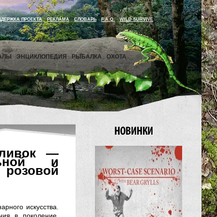
ДДЕРЖКА ПРОЕКТА
РЕКЛАМА
СЛОВАРЬ
F.A.Q.
WILD SURVIVE
АЛЫ
ЭНЦИКЛОПЕДИЯ
РЫБАЛКА
ОХОТА
аливок —
льной и
 розовой
рного искусства.
ния в поколение,