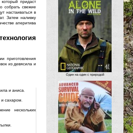
 который придаст
о собрать свежие
дут настаиваться в
т. Затем наливку
ачестве аперитива
ехнология
ии приготовления
вок из девясила и
Один на один с природой
сила и аниса.
 и сахаром.
ение нескольких
тылки.