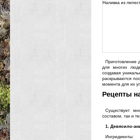
Наливка из лепест
Приготовление д
для многих люд
создавая уникаль
раскрываются пос
момента для их у
Рецепты на
Существует мн
составом, так и 
1. Девясило-ан
Ингредиенты: