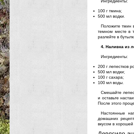
Ингредиенты:
100 г тмина;
500 мл водки.
Положите тмин в
темном месте в т
разлейте в бутылк
4. Наливка из л
Ингредиенты:
200 г лепестков ро
500 мл водки;
100 г сахара;
100 мл воды.
Смешайте лепест
и оставьте наста
После этого проце
Настоянные на
домашних рецепт
вкусом в хорошей
Девясило-ан