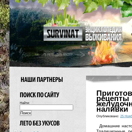
ВЫЖИВ
Пригото
рецепт
желудоч
Найти:
наливки
Опубликовано:
25 Нояб
Домашние насто
Традиционные ре