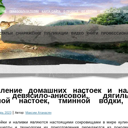
АНИЕ
ПРАВООБЛАДАТЕЛЯМ
КАРТА САЙТА
О ПРОЕКТЕ
ОТ АВТОРА
ДРУЗЬЯ САЙТА
ПО
СТАТЬИ
СНАРЯЖЕНИЕ
ПУБЛИКАЦИИ
ВИДЕО
КНИГИ
ПРОФЕССИОН
вление домашних настоек и н
ы девясило-анисовой, дяги
ной настоек, тминной водки,
|
рь 2023
Автор:
Максим Атанасян
йки и наливки являются настоящими сокровищами в мире кулина
цепты и технологии их приготовления передаются из поколе