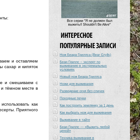
нты:
Все серии "Я не должен был
выжить/I Shouldn't Be Alive"
Нож Беара Гриллса (Bear Grylls)
ываем и оставляем
Беар Гриллс – эксперт по
выживанию в экстремальных
ы сахар и кипяток
условиях
Новый нож Беара Гриллса
фе и смешиваем с
Ножи для выживания
 и тёмном месте в
Разведение огня без спичек
Походные печки
 использовать как
Как построить землянку за 1 день
есерты. Приятного
Как выбрать нож для выживания
Выживание в тайге
Беар Гриллс — «Выжить любой
ценой»
Техника выживания в