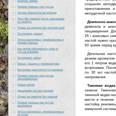
Болезнь Лайма
сохраняя неподв
Первая помощь при укусах
приготовления и
Летние опасности на природе
желудочной настой
Лето без единого укуса: насекомые
Девясило-анис
не пройдут
девясила и ани
Отдых на природе без последствий
пищеварения. Для
Осторожно, клещи!
25 г анисовых сем
Укусы насекомых: профилактика и
настой нужно про
первая помощь
50 грамм перед е
Как летом обезопасить себя от
укусов комаров
Дягильная наст
Осторожно, клещ!
резким ароматом и
его 1 литром вод
Клещи. Защита и профилактика
встряхивая. Посл
Как можно защититься от комаров
по 30 мл настой
Первая помощь при укусах
напряжения.
паукообразных
Клещи летом
Тминная водка
семени. Тминная
Нападение лесных клещей
тминной водки нео
Отдых на природе без клещей
месте в течение 
Первая помощь при укусах
настойку рекомен
насекомых
иммунной систем
Укусы насекомых: профилактика и
лечение