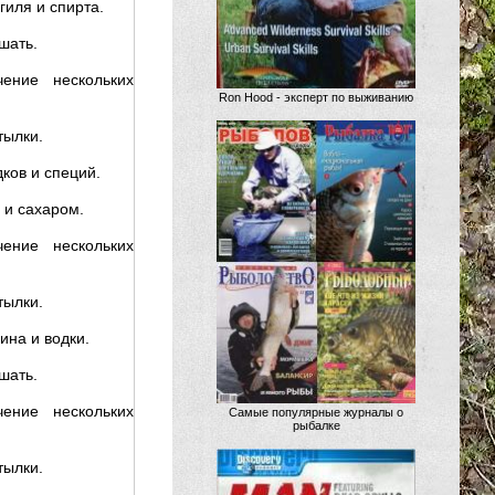
гиля и спирта.
шать.
ение нескольких
Ron Hood - эксперт по выживанию
тылки.
дков и специй.
 и сахаром.
ение нескольких
тылки.
ина и водки.
шать.
ение нескольких
Самые популярные журналы о
рыбалке
тылки.