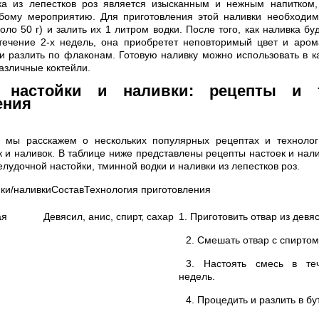
ка из лепестков роз является изысканным и нежным напитком,
ому мероприятию. Для приготовления этой наливки необходим
оло 50 г) и залить их 1 литром водки. После того, как наливка бу
течение 2-х недель, она приобретет неповторимый цвет и арома
и разлить по флаконам. Готовую наливку можно использовать в к
азличные коктейли.
 настойки и наливки: рецепты и т
ения
 мы расскажем о нескольких популярных рецептах и технолог
 и наливок. В таблице ниже представлены рецепты настоек и нали
елудочной настойки, тминной водки и наливки из лепестков роз.
йки/наливкиСоставТехнология приготовления
ая
Девясил, анис, спирт, сахар
1. Приготовить отвар из девя
2. Смешать отвар с спиртом
3. Настоять смесь в теч
недель.
4. Процедить и разлить в бу