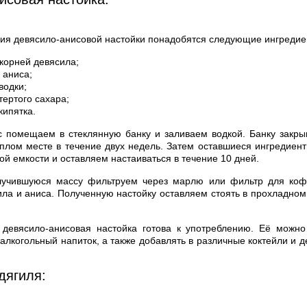
ния девясило-анисовой настойки понадобятся следующие ингредие
 корней девясила;
 аниса;
водки;
тертого сахара;
кипятка.
с помещаем в стеклянную банку и заливаем водкой. Банку закр
ёплом месте в течение двух недель. Затем оставшиеся ингредиент
ой емкости и оставляем настаиваться в течение 10 дней.
лучившуюся массу фильтруем через марлю или фильтр для ко
ила и аниса. Полученную настойку оставляем стоять в прохладном
 девясило-анисовая настойка готова к употреблению. Её можно
алкогольный напиток, а также добавлять в различные коктейли и д
дягиля: