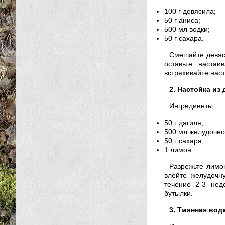
100 г девясила;
50 г аниса;
500 мл водки;
50 г сахара.
Смешайте девяси
оставьте наста
встряхивайте наст
2. Настойка из
Ингредиенты:
50 г дягиля;
500 мл желудочно
50 г сахара;
1 лимон.
Разрежьте лимон
влейте желудочну
течение 2-3 нед
бутылки.
3. Тминная вод