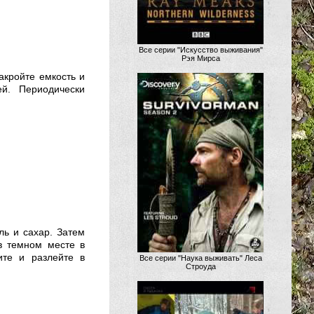
Все серии "Искусство выживания"
Рэя Мирса
акройте емкость и
й. Периодически
ль и сахар. Затем
 в темном месте в
ите и разлейте в
Все серии "Наука выживать" Леса
Строуда