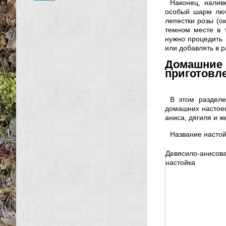
Наконец, налив
особый шарм люб
лепестки розы (ок
темном месте в 
нужно процедить 
или добавлять в р
Домашние
приготовл
В этом разделе
домашних настоек
аниса, дягиля и ж
Название насто
Девясило-анисов
настойка