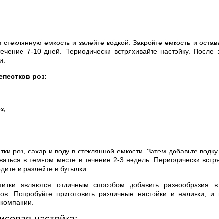
 стеклянную емкость и залейте водкой. Закройте емкость и оставь
ечение 7-10 дней. Периодически встряхивайте настойку. После 
и.
епестков роз:
з;
ки роз, сахар и воду в стеклянной емкости. Затем добавьте водку
иваться в темном месте в течение 2-3 недель. Периодически встря
дите и разлейте в бутылки.
питки являются отличным способом добавить разнообразия в
ов. Попробуйте приготовить различные настойки и наливки, и 
 компании.
исовая настойка: