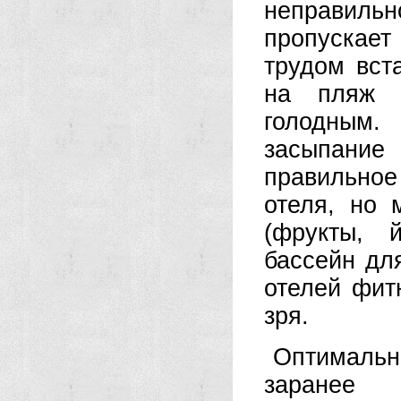
неправил
пропускает
трудом вст
на пляж 
голодным.
засыпание
правильно
отеля, но 
(фрукты, 
бассейн дл
отелей фит
зря.
Оптималь
заранее 