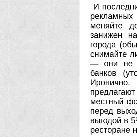
И последни
рекламных 
меняйте д
занижен н
города (об
снимайте ли
— они не 
банков (ут
Иронично
предлагаю
местный фо
перед выхо
выгодой в 
ресторане 