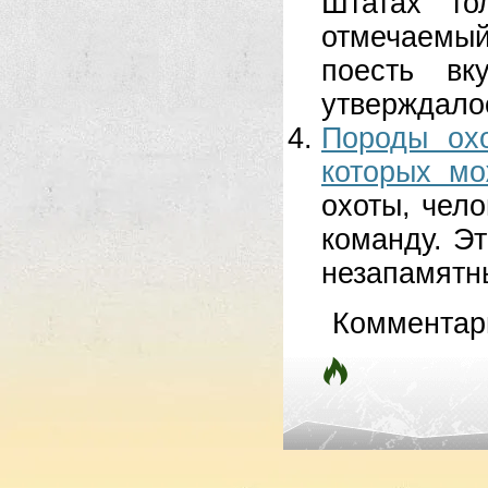
Штатах то
отмечаемы
поесть вк
утверждалос
Породы охо
которых мо
охоты, чело
команду. Э
незапамятны
Комментар