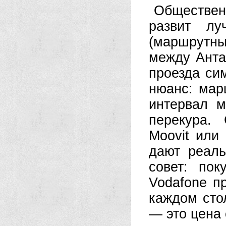
Обществе
развит л
(маршрутн
между Анта
проезда си
нюанс: мар
интервал м
перекура.
Moovit или
дают реаль
совет: пок
Vodafone п
каждом стол
— это цена 