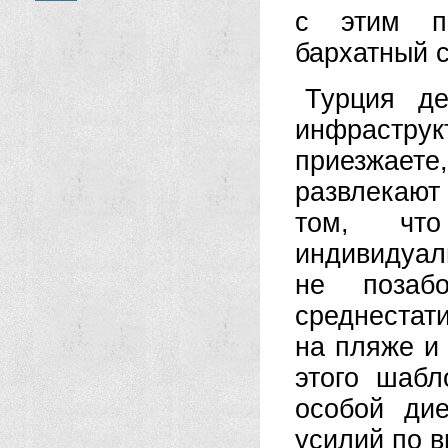
с этим пр
бархатный с
Турция де
инфрастру
приезжает
развлекают
том, чт
индивидуал
не позабо
среднестати
на пляже и
этого шаб
особой ди
усилий по в