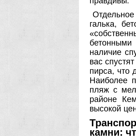
правдивы.
Отдельно
галька, бе
«собственн
бетонными
наличие спу
вас спустят
пирса, что
Наиболее п
пляж с мел
районе Кем
высокой цен
Транспо
камни: ч