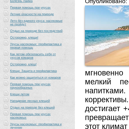
Опубликовано:
Болезнь Лайма
Первая помощь при укусах
Летние опасности на природе
Лето без единого укуса: насекомые
не пройдут
Отдых на природе без последствий
Осторожно, клещи!
Укусы насекомых: профилактика и
первая помощь
Как летом обезопасить себя от
укусов комаров
Осторожно, клещ!
мгновенно
Клещи. Защита и профилактика
Как можно защититься от комаров
мелкий пе
Первая помощь при укусах
паукообразных
напитками. 
Клещи летом
коррективы
Нападение лесных клещей
достигает 
Отдых на природе без клещей
Первая помощь при укусах
превращает
насекомых
этот климат
Укусы насекомых: профилактика и
лечение