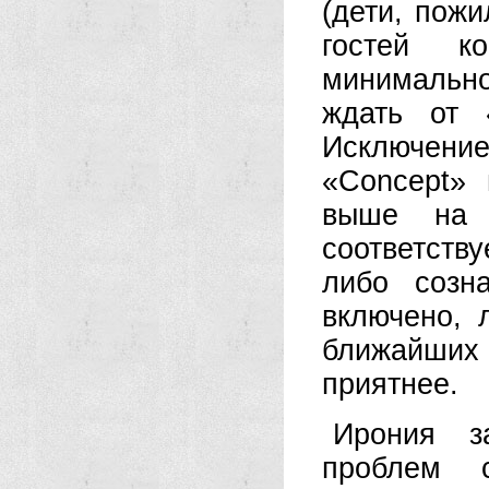
(дети, пож
гостей к
минимальн
ждать от 
Исключени
«Concept» 
выше на 
соответству
либо созн
включено, 
ближайших
приятнее.
Ирония з
проблем 