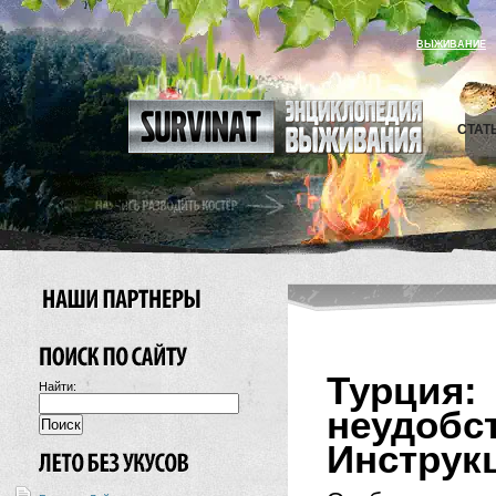
ВЫЖИВАНИЕ
СТАТ
Турци
Найти:
неудобс
Инструк