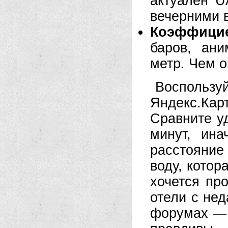
актуален U
вечерними 
Коэффици
баров, ан
метр. Чем о
Воспользу
Яндекс.Кар
Сравните у
минут, ина
расстояние
воду, котор
хочется пр
отели с не
форумах — 