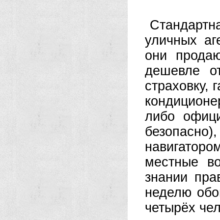
Стандарт
уличных аг
они прода
дешевле от
страховку, 
кондиционе
либо офици
безопасно)
навигаторо
местные в
знании пра
неделю обо
четырёх чел