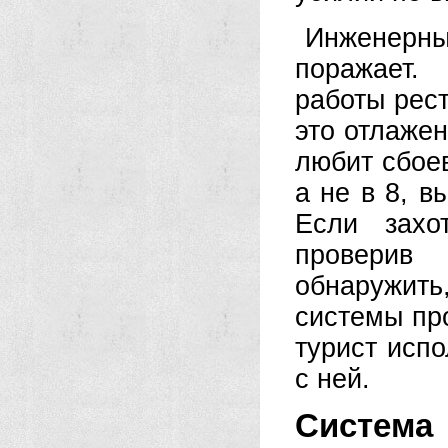
Инженерны
поражает.
работы рес
это отлажен
любит сбоев
а не в 8, в
Если захо
проверив
обнаружит
системы пр
турист испо
с ней.
Система 