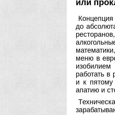
или прок
Концепция U
до абсолют
ресторанов
алкогольн
математики
меню в евр
изобилием 
работать в 
и к пятому
апатию и ст
Техничес
зарабатыва