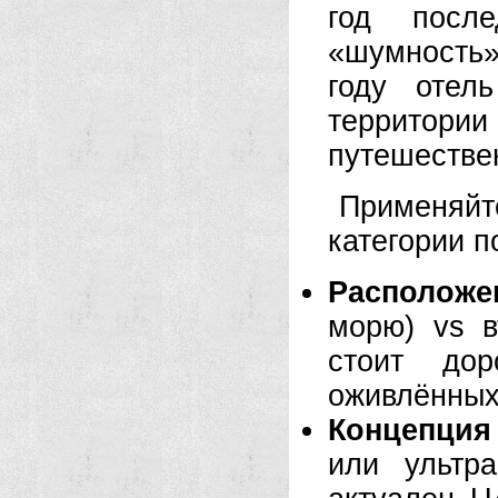
год посл
«шумность»
году отел
территор
путешестве
Применяйт
категории 
Расположе
морю) vs 
стоит дор
оживлённых
Концепция
или ультр