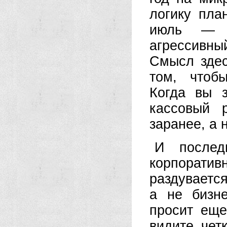
логику пла
июль — к
агрессивный
Смысл здес
том, чтоб
Когда вы 
кассовый 
заранее, а 
И послед
корпоратив
раздувается
а не бизне
просит еще
видите чет