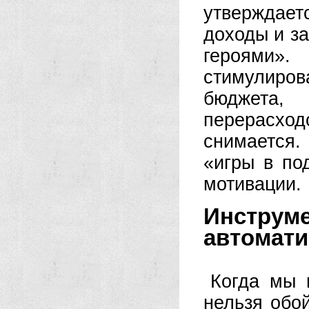
утверждае
доходы и з
героями»
стимулиро
бюджета
перерасх
снимается.
«игры в по
мотивации.
Инстру
автомати
Когда мы 
нельзя обо