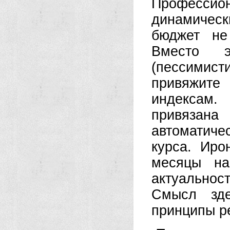
Профессио
динамичес
бюджет не
Вместо э
(пессимист
привяжит
индексам
привяза
автоматич
курса. Иро
месяцы на
актуальност
Смысл зде
принципы р