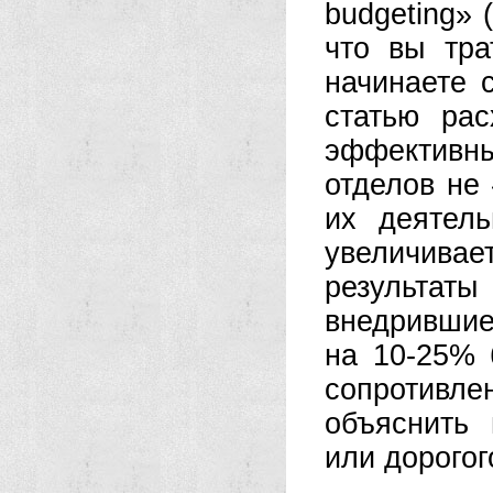
budgeting» 
что вы тр
начинаете 
статью рас
эффективны
отделов не 
их деятель
увеличивает
результат
внедрившие
на 10-25% 
сопротивл
объяснить 
или дорогог