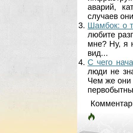
аварий, ка
случаев они
Шамбок: о т
любите разг
мне? Ну, я 
вид...
С чего нача
люди не зн
Чем же они 
первобытные
Комментар