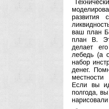
Техничес
моделиров
развития 
ликвидност
ваш план Б
план В. Э
делает ег
лебедь (а о
набор инст
денег. Пом
местности
Если вы ид
полгода, вы
нарисовали 