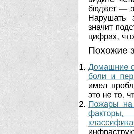
бюджет — э
Нарушать 
значит подс
цифрах, что
Похожие з
Домашние ср
боли и пер
имел пробл
это не то, ч
Пожары на
факторы, 
классифик
инфраструк