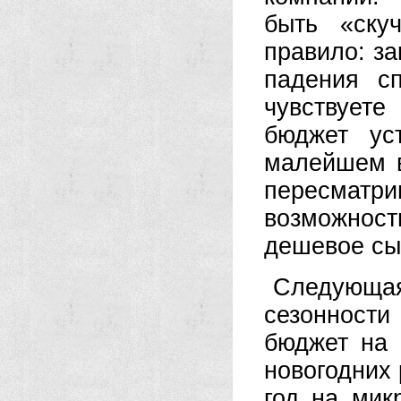
быть «ску
правило: за
падения с
чувствуете
бюджет ус
малейшем в
пересмат
возможнос
дешевое сы
Следующ
сезонност
бюджет на 
новогодних 
год на мик