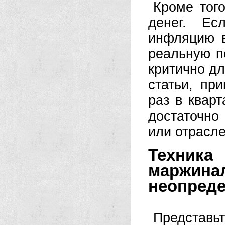
Кроме тог
денег. Е
инфляцию в
реальную п
критично дл
статьи, пр
раз в квар
достаточно
или отрасле
Техника
маржи
неопред
Представ