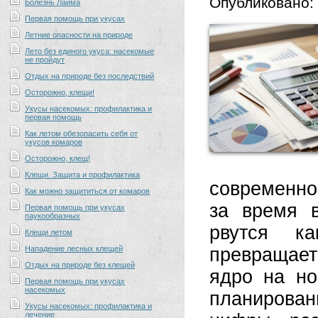
Опубликовано:
Болезнь Лайма
Первая помощь при укусах
Летние опасности на природе
Лето без единого укуса: насекомые
не пройдут
Отдых на природе без последствий
Осторожно, клещи!
Укусы насекомых: профилактика и
первая помощь
Как летом обезопасить себя от
укусов комаров
Осторожно, клещ!
Клещи. Защита и профилактика
современно
Как можно защититься от комаров
за время в
Первая помощь при укусах
паукообразных
рвутся к
Клещи летом
Нападение лесных клещей
превращает
Отдых на природе без клещей
ядро на но
Первая помощь при укусах
насекомых
планирова
Укусы насекомых: профилактика и
лечение