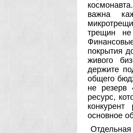
космонавта
важна ка
микротрещи
трещин не
Финансовы
покрытия д
живого би
держите по
общего бюд
не резерв 
ресурс, кот
конкурент
основное о
Отдельная