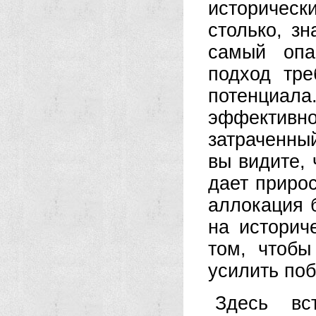
историческ
столько, з
самый опа
подход тре
потенци
эффективн
затраченны
вы видите, 
дает прирос
аллокация 
на истори
том, чтобы
усилить поб
Здесь вс