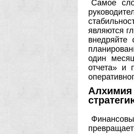
Самое сло
руководит
стабильно
являются г
внедряйте 
планирован
один месяц
отчета» и 
оперативног
Алхимия
стратеги
Финансо
превраща