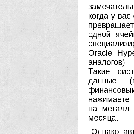
замечатель
когда у вас
превращает
одной ячей
специализ
Oracle Hyp
аналогов) 
Такие сис
данные (п
финансовы
нажимаете 
на металл 
месяца.
Однако ав