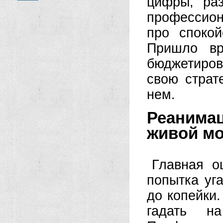
цифры, ра
профессион
про спокой
Пришло вр
бюджетиров
свою страт
нем.
Реанимац
живой м
Главная о
попытка уг
до копейки.
гадать н