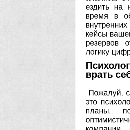
ездить на 
время в о
внутренних
кейсы вашей
резервов о
логику цифр
Психоло
врать се
Пожалуй, 
это психол
планы, п
оптимистич
компании.