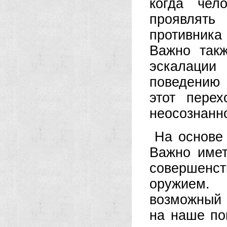
когда чел
проявлят
противника
Важно такж
эскалации 
поведению 
этот перех
неосознанно
На основе 
Важно имет
совершенс
оружием. 
возможный 
на наше по