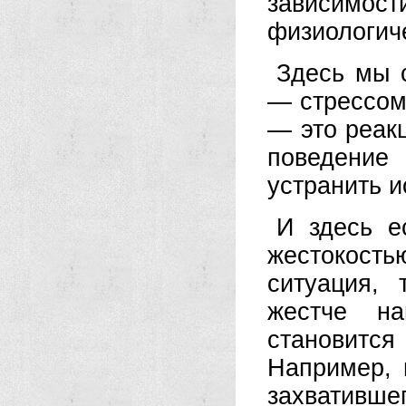
зависим
физиологич
Здесь мы 
— стрессом
— это реак
поведение
устранить и
И здесь е
жестокос
ситуация,
жестче н
становитс
Например, 
захвативше