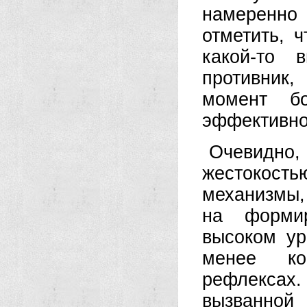
намеренно
отметить, 
какой-то 
противник,
момент бо
эффективнос
Очевидно, 
жестокост
механизмы,
на формир
высоком ур
менее ко
рефлексах.
вызванно