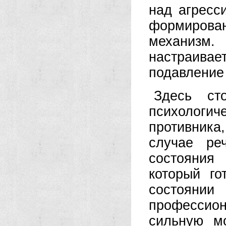
над агресс
формирован
механизм. 
настраива
подавление
Здесь ст
психолог
противника
случае ре
состояния
который го
состоян
профессио
сильную м