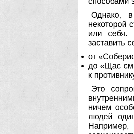
способами 
Однако, в
некоторой 
или себя.
заставить с
от «Соберис
до «Щас см
к противнику
Это сопро
внутренни
ничем особ
людей оди
Например, 