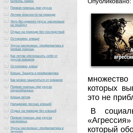
Опубликовано:
Болезнь Лайма
Первая помощь при укусах
Летние опасности на природе
Лето без единого укуса: насекомые
не пройдут
Отдых на природе без последствий
Осторожно, клещи!
Укусы насекомых: профилактика и
первая помощь
Как летом обезопасить себя от
укусов комаров
Осторожно, клещ!
Клещи. Защита и профилактика
множество 
Как можно защититься от комаров
которых вы
Первая помощь при укусах
паукообразных
это не приб
Клещи летом
Нападение лесных клещей
В социал
Отдых на природе без клещей
Первая помощь при укусах
«Агрессия»
насекомых
который обо
Укусы насекомых: профилактика и
лечение