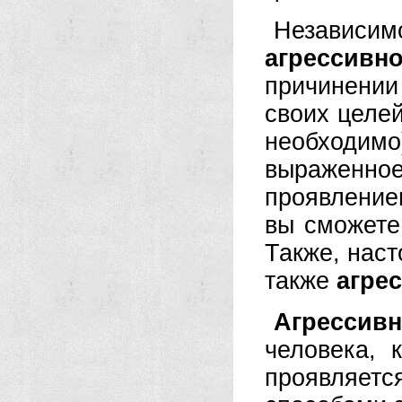
Независ
агрессивн
причинени
своих целе
необходимо
выраженн
проявлени
вы сможете
Также, наст
также
агре
Агрессивн
человека, 
проявляет