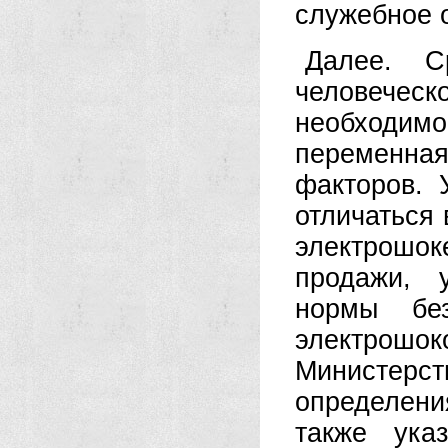
служебное 
Далее. С
человечес
необходим
переменна
факторов. 
отличаться
электрошок
продажи, 
нормы без
электрош
Министерст
определени
также ука