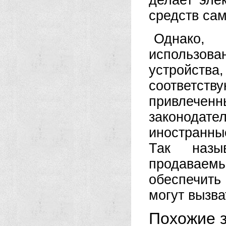
делает эле
средств са
Однако,
использова
устройст
соответс
привлече
законодате
иностранн
Так назыв
продаваемы
обеспечить
могут вызва
Похожие з