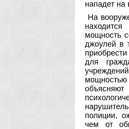
нападет на 
На вооруж
находится
мощность со
джоулей в 
приобрести
для гражд
учреждени
мощностью
объясняют 
психологи
нарушите
полиции, о
чем от об