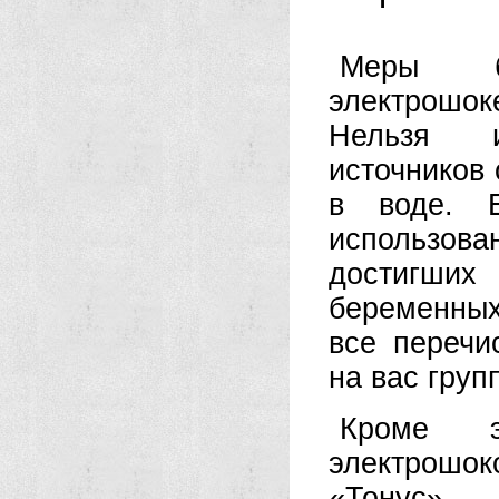
Меры бе
электрошок
Нельзя и
источников 
в воде. Е
использов
достигших
беременных
все переч
на вас груп
Кроме э
электрошок
«Тонус».