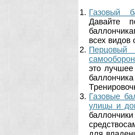
Газовый б
Давайте п
баллончика
всех видов 
Перцовы
самооборо
это лучшее
баллончика
Тренировочн
Газовые ба
улицы и до
баллонч
средствоса
для владен