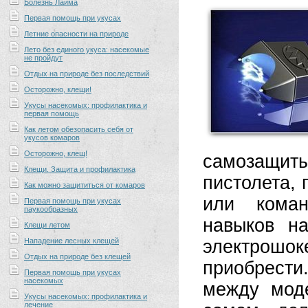
Болезнь Лайма
Первая помощь при укусах
Летние опасности на природе
Лето без единого укуса: насекомые
не пройдут
Отдых на природе без последствий
Осторожно, клещи!
Укусы насекомых: профилактика и
первая помощь
Как летом обезопасить себя от
укусов комаров
Осторожно, клещ!
самозащи
Клещи. Защита и профилактика
пистолета, 
Как можно защититься от комаров
или коман
Первая помощь при укусах
паукообразных
навыков н
Клещи летом
Нападение лесных клещей
электрош
Отдых на природе без клещей
приобрести
Первая помощь при укусах
насекомых
между мод
Укусы насекомых: профилактика и
лечение