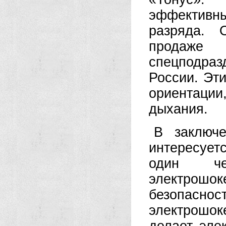
эффективны
разряда. 
продаж
спецподра
России. Эт
ориентаци
дыхания.
В заключе
интересуе
один че
электрош
безопасн
электрошо