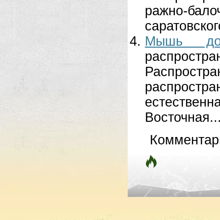
ражно-бало
саратовског
Мышь до
распрос
Распрост
распрост
естествен
Восточная..
Комментар