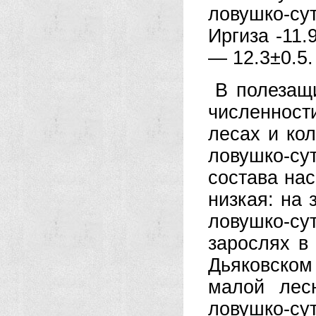
ловушко-су
Иргиза -11.
— 12.3±0.5.
В полезащ
численности
лесах и кол
ловушко-сут
состава нас
низкая: на 
ловушко-су
зарослях в
Дьяковском 
малой лес
ловушко-сут