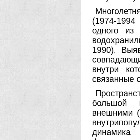
Многолетн
(1974-199
одного из 
водохрани
1990). Выя
совпадающи
внутри кот
связанные 
Пространс
большой и
внешними (
внутрипоп
динамика 