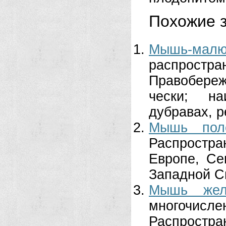
Похожие з
Мышь-малю
распростра
Правобереж
чески; на
дубравах, р
Мышь пол
Распростра
Европе, Се
Западной Си
Мышь желт
многочисл
Распростра