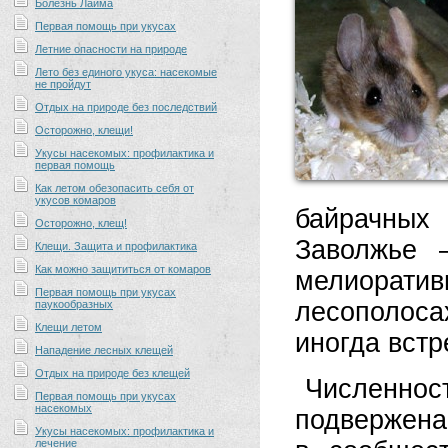
Болезнь Лайма
Первая помощь при укусах
Летние опасности на природе
Лето без единого укуса: насекомые
не пройдут
Отдых на природе без последствий
Осторожно, клещи!
Укусы насекомых: профилактика и
первая помощь
Как летом обезопасить себя от
укусов комаров
байрачных
Осторожно, клещ!
Заволжье 
Клещи. Защита и профилактика
Как можно защититься от комаров
мелиорати
Первая помощь при укусах
лесополоса
паукообразных
Клещи летом
иногда встр
Нападение лесных клещей
Отдых на природе без клещей
Численнос
Первая помощь при укусах
насекомых
подвержена
Укусы насекомых: профилактика и
лечение