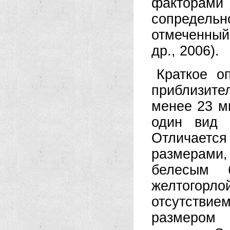
факторам
сопредель
отмеченный
др., 2006).
Краткое о
приблизит
менее 23 м
один вид 
Отличаетс
размерами
белесым 
желтогорл
отсутстви
размером 