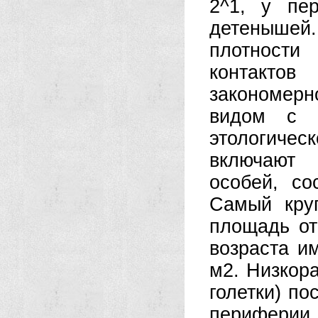
2^1, у пе
детенышей
плотност
контактов
закономерн
видом с х
этологиче
включают 
особей, с
Самый кру
площадь от
возраста и
м
2
. Низкор
голетки) по
периферии