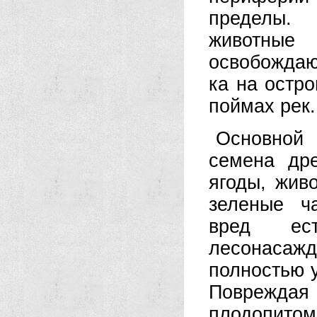
пределы. 
животн
освобождаю
ка на остр
поймах рек.
Основной
семена др
ягоды, жив
зе­леные ч
вред ест
лесонаса
полностью у
Поврежда
плодопитом