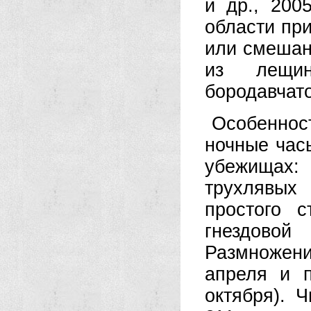
и др., 200
области пр
или смешан
из лещин
бородавчато
Особеннос
ночные часы
убежищах:
трухлявых
простого с
гнездовой
Размножени
апреля и п
октября). 