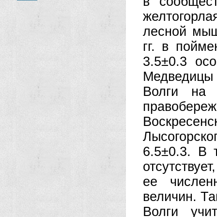
в сообщес
желтогорлая
лесной мыш
гг. в пойм
3.5±0.3 ос
Медведицы 
Волги на 
правобе
Воскресен
Лысогорско
6.5±0.3.
В 
отсутствует
ее числен
величин. Та
Волги учи