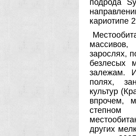
подрода S
направле­н
кариотипе 2
Местооби
массивов, 
зарослях, п
безлесых 
залежам. 
полях, за
культур (Кр
впрочем, м
степном
местообитан
других мел