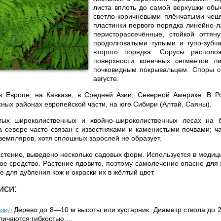
листа вплоть до самой верхушки обы
светло-коричневыми плёнчатыми чешу
пластинки первого по­рядка линейно-л
перисторассечённые, стойкой оттяну
продолговатыми тупыми и тупо-зубч
второго порядка. Сорусы распол
поверх­ности конечных сегментов ли
почковидным покрывальцем. Спо­ры с
августе.
в Европе, на Кавка­зе, в Средней Азии, Северной Америке.
В Р
­ных районах европейской части, на юге Сибири (Алтай, Саяны).
тых широколиственных и хвойно-широколиственных лесах на 
а севере часто связан с известняками и каменистыми почвами; ча
земпляров, хотя сплошных зарослей не образует.
стение, выведено несколько садовых форм. Используется в медици
ное средство. Растение ядовито, поэтому самолечение опасно для 
е для дубления кож и окраски их в жёлтый цвет.
иси:
изил
Дерево до 8—10 м высоты или кустарник. Диаметр ствола до 2
личаются гибкостью,...