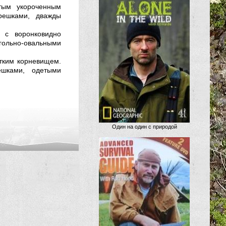
тым укороченным
решками, дважды
к с воронковидно
гольно-овальными
тким кор­невищем.
ешками, одетыми
Один на один с природой