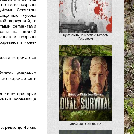
чно густо покрыты
й­ками. Сегменты
анцетные, глубоко
той вер­хушкой, с
атыми сегментами
ожены на нижней
Хуже быть не могло с Беаром
стьев и по­крыты
Гриллсом
озревают в июне-
оссии встречается
богатой умеренно
сто встречается в
не и ветерина­рии
жизни. Корневи­ще
Двойное Выживание
5, редко до 45 см.