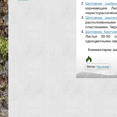
Щитовник гребен
корневищем. Ли
перисторассечённ
Щитовник распро
расположенными 
пластинками. Чере
Щитовник Картузи
Листья 30-50 с
одноцветными све
Комментарии за
Метки:
Растение