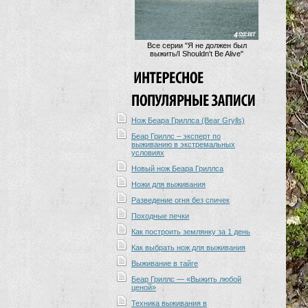
Все серии "Я не должен был
выжить/I Shouldn't Be Alive"
Нож Беара Гриллса (Bear Grylls)
Беар Гриллс – эксперт по
выживанию в экстремальных
условиях
Новый нож Беара Гриллса
Ножи для выживания
Разведение огня без спичек
Походные печки
Как построить землянку за 1 день
Как выбрать нож для выживания
Выживание в тайге
Беар Гриллс — «Выжить любой
ценой»
Техника выживания в