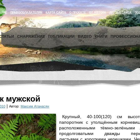
АНИЕ
ПРАВООБЛАДАТЕЛЯМ
КАРТА САЙТА
О ПРОЕКТЕ
ОТ АВТОРА
ДРУЗЬЯ САЙТА
ПО
СТАТЬИ
СНАРЯЖЕНИЕ
ПУБЛИКАЦИИ
ВИДЕО
КНИГИ
ПРОФЕССИОН
к мужской
|
010
Автор:
Максим Атанасян
Крупный, 40-100(120) см высот
папоротник с утолщённым корневищ
расположен­ными тёмно-зелёными
продолговатыми дважды перис
листьями с короткими черешка­ми. Ч