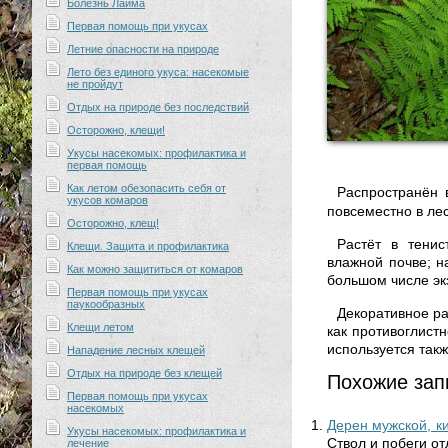
Болезнь Лайма
Первая помощь при укусах
Летние опасности на природе
Лето без единого укуса: насекомые
не пройдут
Отдых на природе без последствий
Осторожно, клещи!
Укусы насекомых: профилактика и
первая помощь
Как летом обезопасить себя от
Распространён 
укусов комаров
повсеместно в лес
Осторожно, клещ!
Растёт в тенис
Клещи. Защита и профилактика
влажной почве; н
Как можно защититься от комаров
большом числе эк
Первая помощь при укусах
паукообразных
Декоративное ра
Клещи летом
как противоглист
используется такж
Нападение лесных клещей
Отдых на природе без клещей
Похожие зап
Первая помощь при укусах
насекомых
Дерен мужской, к
Укусы насекомых: профилактика и
Ствол и побеги от
лечение