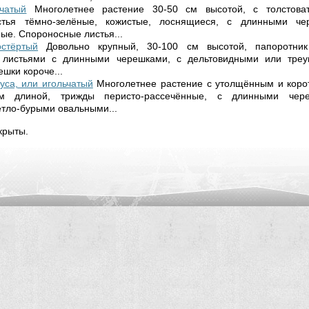
чатый
Многолетнее растение 30-50 см высотой, с толстова
стья тём­но-зелёные, кожистые, лоснящиеся, с длинными че
ые. Споро­носные листья...
стёртый
Довольно крупный, 30-100 см высотой, папо­ротни
листья­ми с длинными черешками, с дельтовидными или треу
шки ко­роче...
уса, или игольчатый
Многолетнее растение с утолщённым и коро
м длиной, трижды перисто-рассе­чённые, с длинными чер
тло-бурыми овальными...
крыты.