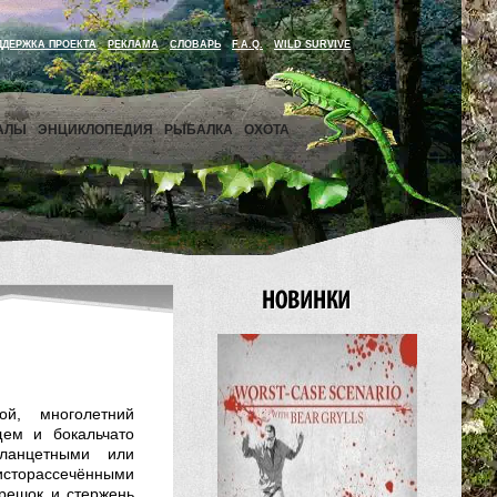
ДДЕРЖКА ПРОЕКТА
РЕКЛАМА
СЛОВАРЬ
F.A.Q.
WILD SURVIVE
АЛЫ
ЭНЦИКЛОПЕДИЯ
РЫБАЛКА
ОХОТА
ой, многолетний
ем и бокальчато
 ланцетными или
торассечёнными
ерешок и стержень