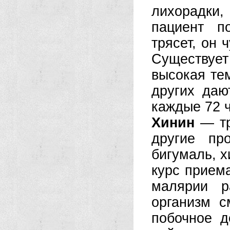
лихорадки
пациент п
трясет, он 
Существуе
высокая те
других даю
каждые 72 ч
Хинин
— тр
другие пр
бигумаль, х
курс прием
малярии р
организм с
побочное д