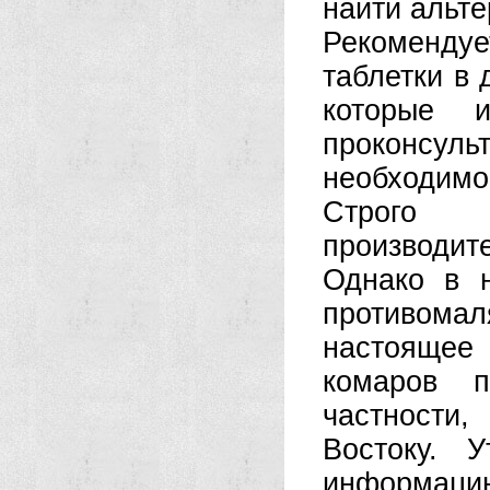
найти альте
Рекоменду
таблетки в 
которые 
проконсуль
необходим
Строго 
производит
Однако в 
противомал
настоящее
комаров п
частности
Востоку. 
информацию