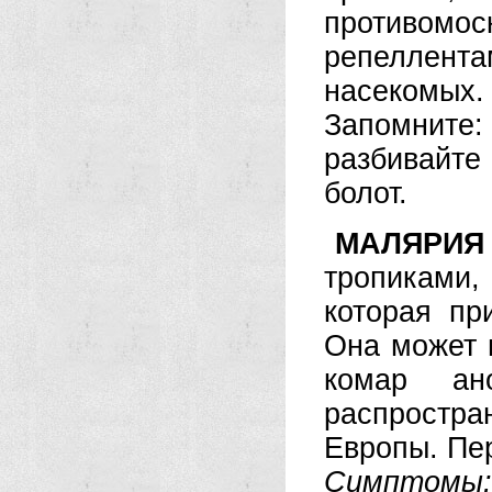
противом
репеллент
насекомых.
Запомните
разбивайт
болот.
МАЛЯРИЯ
тропиками,
которая пр
Она может 
комар ан
распростра
Европы. Пе
Симптомы: