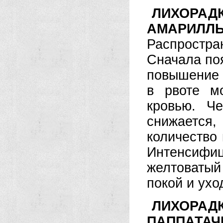
ЛИХОР
АМАРИЛ
Распрост
Сначала поя
повышение 
в рвоте м
кровью. Ч
снижается,
количество
Интенсифи
желтоватый
покой и ухо
ЛИХОРА
ПАППАТАЧ