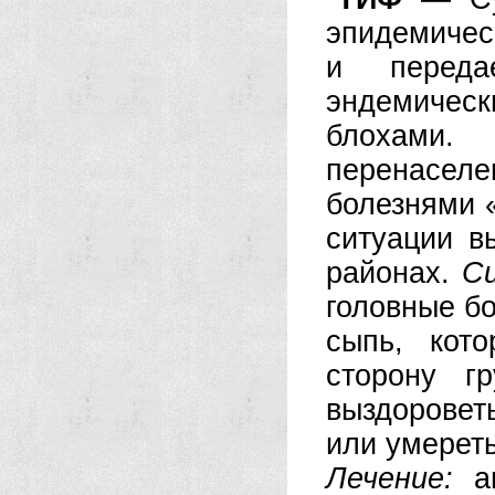
эпидемичес
и переда
эндемическ
блохами.
перенасел
болезнями 
ситуации в
районах.
С
головные бо
сыпь, кот
сторону г
выздороветь
или умереть
Лечение:
ан