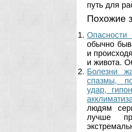
путь для р
Похожие з
Опасности 
обычно быв
и происход
и живота. О
Болезни жа
спазмы, п
удар, гипо
акклиматиз
людям сер
лучше пр
экстрем