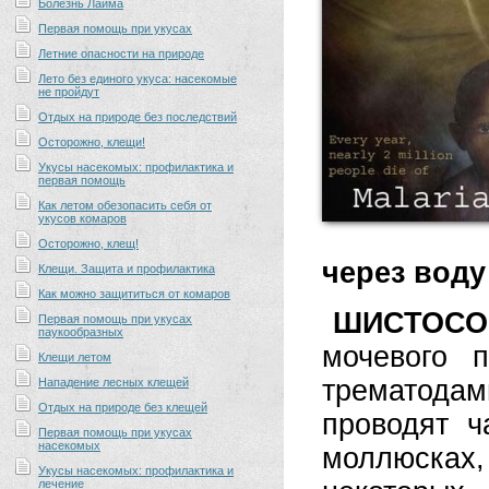
Болезнь Лайма
Первая помощь при укусах
Летние опасности на природе
Лето без единого укуса: насекомые
не пройдут
Отдых на природе без последствий
Осторожно, клещи!
Укусы насекомых: профилактика и
первая помощь
Как летом обезопасить себя от
укусов комаров
Осторожно, клещ!
через воду
Клещи. Защита и профилактика
Как можно защититься от комаров
ШИСТОСО
Первая помощь при укусах
паукообразных
мочевого 
Клещи летом
трематода
Нападение лесных клещей
Отдых на природе без клещей
проводят ч
Первая помощь при укусах
насекомых
моллюсках
Укусы насекомых: профилактика и
лечение