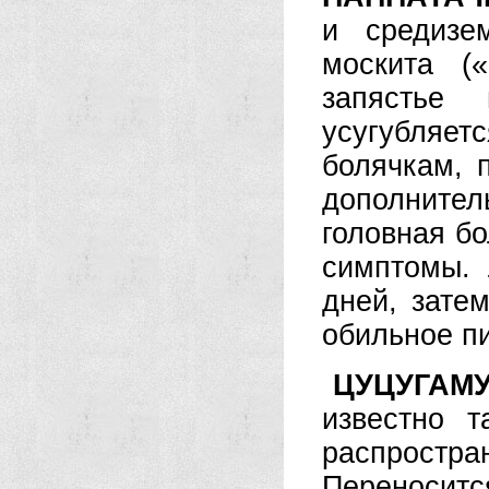
и средизе
москита (
запястье
усугубляе
болячкам, 
дополните
головная бо
симптомы. 
дней, зате
обильное пи
ЦУЦУГАМ
известно 
распростр
Переноситс