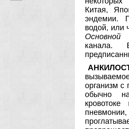
некоторых
Китая, Яп
эндемии. 
водой, или 
Основной
канала. 
предписанн
АНКИЛОС
вызываемое
организм с 
обычно н
кровотоке
пневмон
проглаты