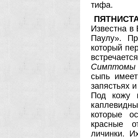
тифа.
ПЯТНИСТ
Известна в
Паулу». П
который пер
встречается
Симптомы и
сыпь имеет
запястьях и
Под кожу 
каплевидны
которые о
красные о
личинки. И