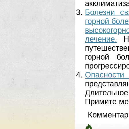
акклиматиза
Болезни с
горной боле
высокогор
лечение.
Н
путешеств
горной бо
прогрессиро
Опасности 
представля
Длительно
Примите мер
Комментар