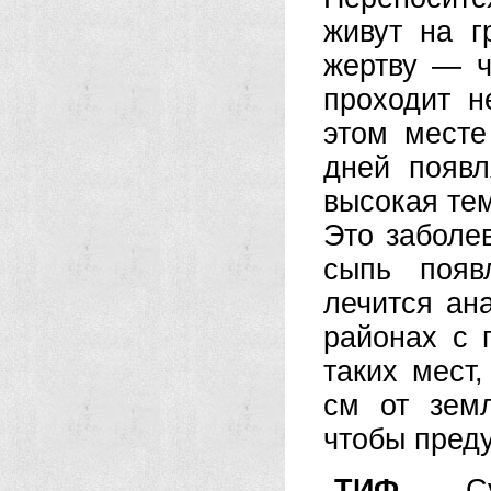
живут на г
жертву — ч
проходит н
этом месте
дней появл
высокая те
Это заболе
сыпь появ
лечится ан
районах с 
таких мест
см от зем
чтобы пред
ТИФ
— Сущ