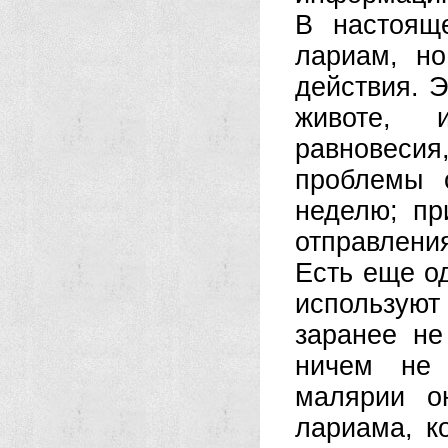
В настоящ
лариам, н
действия. Э
животе, 
равновесия
проблемы 
неделю; пр
отправления
Есть еще о
используют
заранее не
ничем не 
малярии о
лариама, к