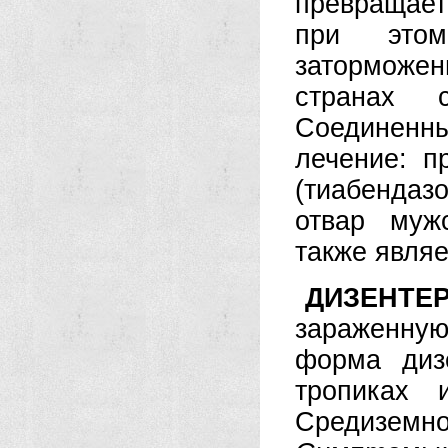
превращает
при это
заторможен
странах 
Соединенны
лечение: п
(тиабендаз
отвар муж
также явля
ДИЗЕНТЕ
зараженную
форма диз
тропиках 
Средиземно