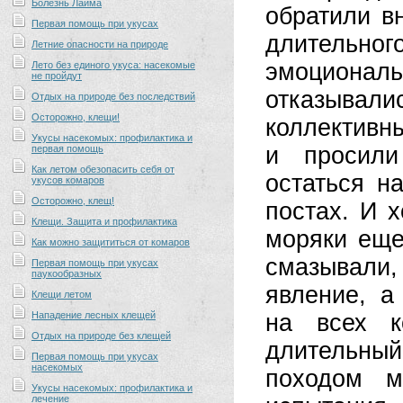
Болезнь Лайма
обратили вн
Первая помощь при укусах
длительног
Летние опасности на природе
эмоционал
Лето без единого укуса: насекомые
не пройдут
отказывал
Отдых на природе без последствий
Осторожно, клещи!
коллективн
Укусы насекомых: профилактика и
и просили
первая помощь
Как летом обезопасить себя от
остаться н
укусов комаров
Осторожно, клещ!
постах. И х
Клещи. Защита и профилактика
моряки еще
Как можно защититься от комаров
смазывали,
Первая помощь при укусах
паукообразных
явление, а
Клещи летом
Нападение лесных клещей
на всех к
Отдых на природе без клещей
длительный
Первая помощь при укусах
насекомых
походом м
Укусы насекомых: профилактика и
лечение