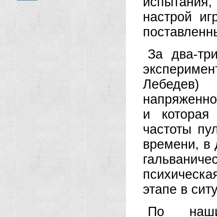
испытания,
настрой и
поставленн
За два-тр
эксперимен
Лебедев)
напряженнос
и которая
частоты пу
времени, в
гальванич
психическ
этапе в сит
По наши