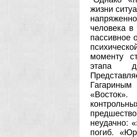
жизни ситуа
напряжен
человека в
пассивное о
психическо
моменту ст
этапа до
Представ
Гагариным 
«Восток».
контрольных
предшеств
неудачно: 
погиб. «Юр