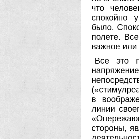
что челов
спокойно 
было. Спок
полете. Все
важное или 
Все это п
напряжени
непосред
(«стимулре
в воображ
линии свое
«Опережающ
стороны, я
деятельнос