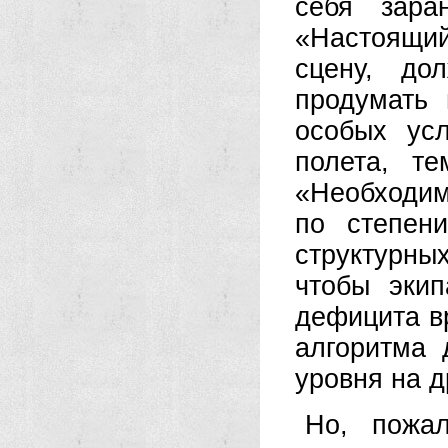
себя зара
«Настоящий
сцену, до
продумать 
особых ус
полета, те
«Необходи
по степен
структурн
чтобы эки
дефицита в
алгоритма 
уровня на д
Но, пожал