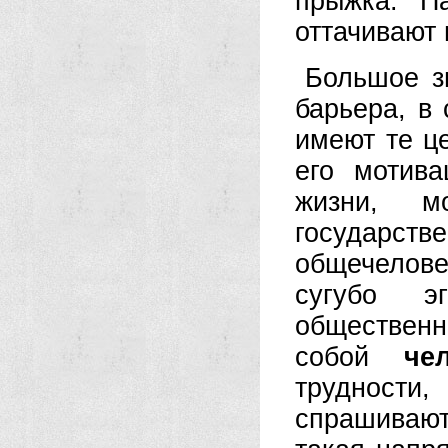
прыжка. П
оттачивают 
Большое з
барьера, в
имеют те це
его мотива
жизни, м
государ
общечелове
сугубо э
общественн
собой
че
трудности,
спрашивают