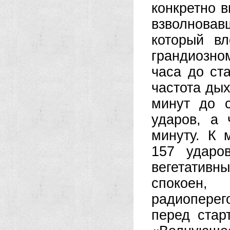
конкретно 
взволнова
который в
грандиозно
часа до ст
частота дых
минут до с
ударов, а
минуту. К 
157 ударо
вегетативн
спокоен
радиопере
перед стар