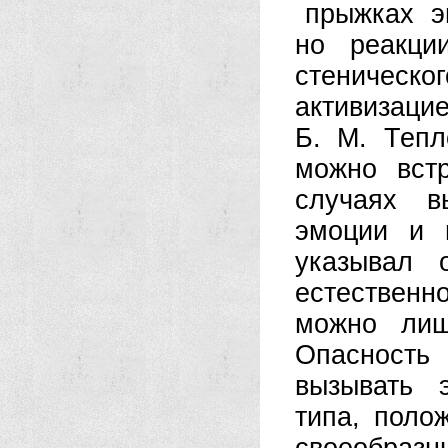
прыжках э
но реакци
стеническо
активизацие
Б. М. Тепл
можно встр
случаях в
эмоции и п
указывал 
естественн
можно лиш
Опасность
вызывать 
типа, поло