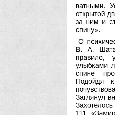
ватными. У
открытой дв
за ним и с
спину».
О психиче
В. А. Шат
правило, 
улыбками л
спине про
Подойдя к
почувство
Заглянул вн
Захотелось
111. «Замир