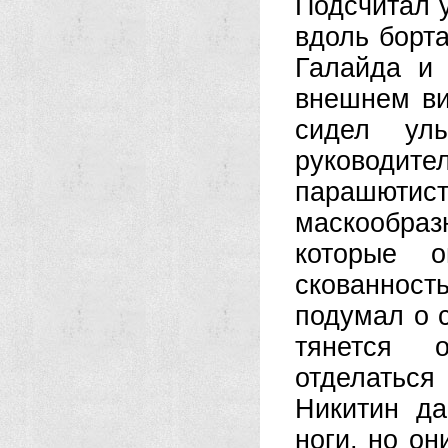
Подсчитал у
вдоль борт
Галайда и
внешнем ви
сидел ул
руководите
парашютис
маскообра
которые о
скованнос
подумал о с
тянется 
отделаться
Никитин да
ноги, но он