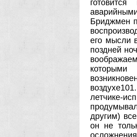
готовится
аварийными
Бриджмен п
воспроизво
его мысли 
поздней но
воображаем
которым
возникнов
воздухе101
летчике-исп
продумывал
другим) вс
он не толь
осложнени