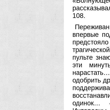
«Волнующ
рассказывал
108.
Переживан
впервые по
предстоял
трагическо
пульте зна
эти минут
нарастать
одобрить д
поддержи
восстанав
одинок… 