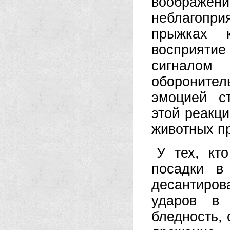
воображ
неблагопри
прыжках к
восприят
сигналом 
оборонит
эмоцией с
этой реакци
животных п
У тех, кт
посадки в
десантиров
ударов в 
бледность, 