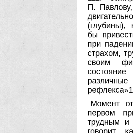
П. Павлову
двигатель
(глубины),
бы привест
при падени
страхом, тр
своим физ
состояние
различные
рефлекса»1
Момент от
первом пр
трудным и 
говорит к