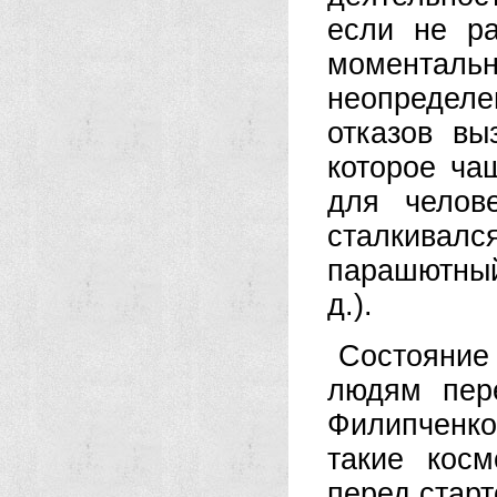
если не ра
моментальн
неопредел
отказов вы
которое чащ
для челов
сталкивал
парашютный
д.).
Состояние
людям пер
Филипченко 
такие кос
перед стар