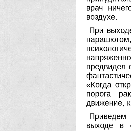
врач ниче
воздухе.
При выходе
парашютом
психологи
напряжен
предвидел е
фантастиче
«Когда отк
порога ра
движение, к
Приведем
выходе в 