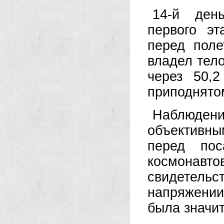
14-й ден
первого эт
перед пол
владел тел
через 50,
приподнято
Наблюден
объективны
перед по
космонавтов
свидетельс
напряжении
была значи