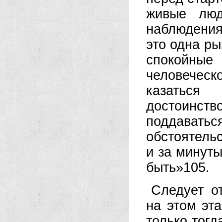
живые люд
наблюдения
это одна ры
спокойные 
человечес
казаться
достоинс
поддава
обстоятельс
и за минуты
быть»105.
Следует о
на этом эт
только тогд