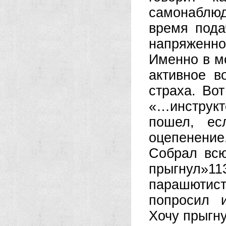
самонаблю
время пода
напряженн
Именно в м
активное в
страха. Вот
«…инструк
пошел, ес
оцепенени
Собрал всю
прыгнул»11
парашютист
попросил и
Хочу прыгну