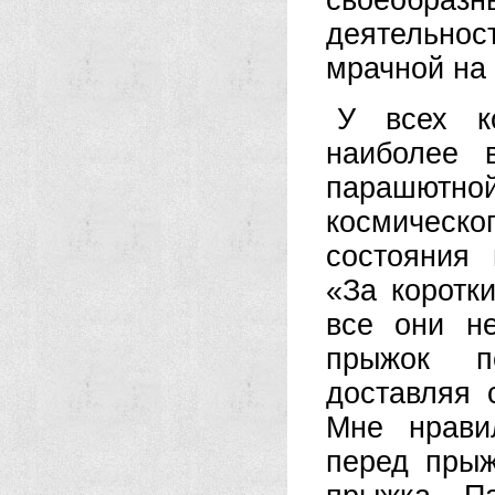
своеобра
деятельнос
мрачной на 
У всех к
наиболее 
парашютно
космическо
состояния
«За коротк
все они н
прыжок п
доставляя 
Мне нрави
перед прыж