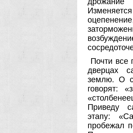
дрожание 
Изменяетс
оцепенен
затормож
возбужде
сосредоточ
Почти все 
дверцах с
землю. О 
говорят: «
«столбенее
Приведу с
этапу: «С
пробежал п