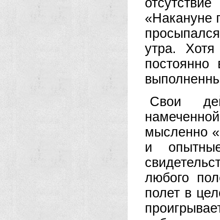
отсутстви
«Накануне п
просыпался
утра. Хот
постоянно 
выполненны
Свои де
намеченн
мысленно «
и опытны
свидетельс
любого пол
полет в цел
проигрывае