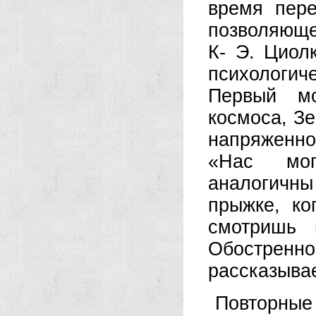
время пере
позволяюще
К- Э. Циол
психологиче
Первый м
космоса, З
напряженно
«Нас мог
аналогичн
прыжке, ко
смотришь 
Обострен
рассказывае
Повторн