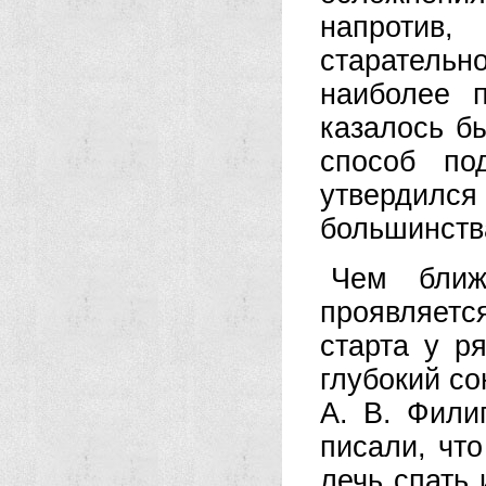
напротив
старатель
наиболее 
казалось б
способ по
утвердил
большинств
Чем ближ
проявляетс
старта у р
глубокий со
А. В. Фили
писали, чт
лечь спать 