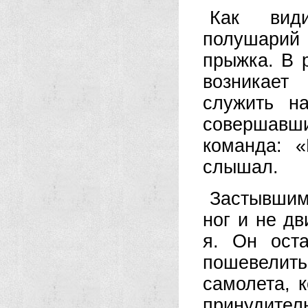
Как вид
полушари
прыжка. В р
возникает
служить н
совершав
команда: «
слышал.
Застывшим
ног и не дв
я. Он ост
пошевелит
самолета, к
принудител