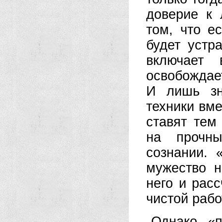
доверие к 
том, что е
будет устр
включает 
освобождает
И лишь зн
техники вм
ставят тем
на прочн
сознании. 
мужество н
него и расс
чистой раб
Однако «п