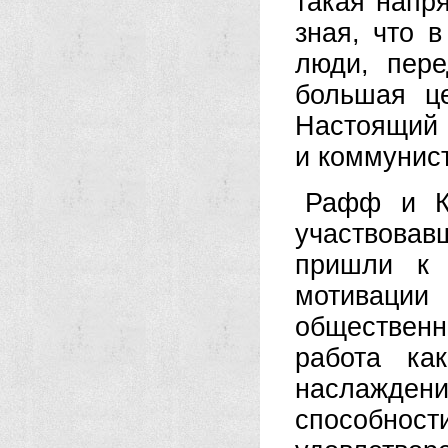
такая напр
зная, что 
люди, пере
большая це
Настоящий
и коммунист
Рафф и Ко
участвовав
пришли к 
мотиваци
общественн
работа ка
наслаждени
способн