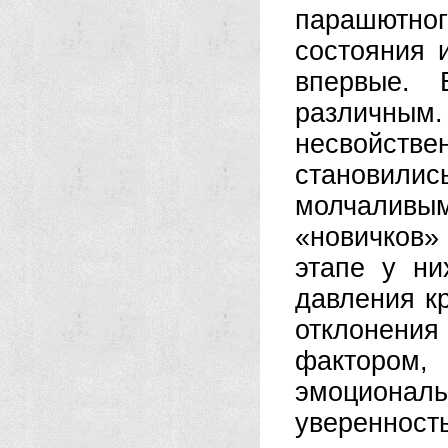
парашютног
состояния 
впервые. 
различным
несвойстве
становил
молчалив
«новичков»
этапе у ни
давления к
отклонени
фактором
эмоциональ
увереннос