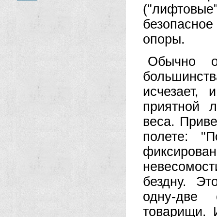
("лифтов
безопасное
опоры.
Обычно о
большинств
исчезает,
приятной л
веса. Прив
полете: "
фиксиров
невесомос
бездну. Э
одну-две 
товарищи. 