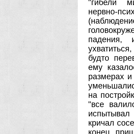
"гибели м
нервно-псих
(наблюдени
головокруж
падения, 
ухватиться
будто пере
ему казало
размерах и 
уменьшалис
на построй
"все валил
испытывал
кричал сосе
конец при