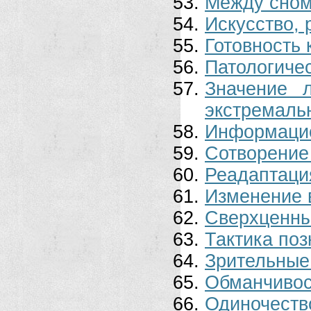
Между сном
Искусство,
Готовность 
Патологиче
Значение 
экстремаль
Информаци
Сотворение
Реадаптаци
Изменение 
Сверхценны
Тактика поз
Зрительные
Обманчивос
Одиночеств