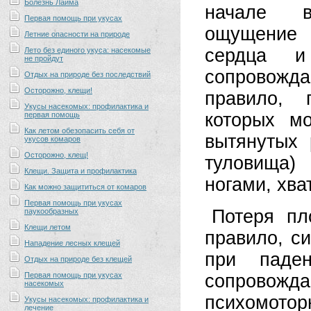
Болезнь Лайма
начале в
Первая помощь при укусах
ощущение 
Летние опасности на природе
сердца и
Лето без единого укуса: насекомые
не пройдут
сопровожд
Отдых на природе без последствий
Осторожно, клещи!
правило, 
Укусы насекомых: профилактика и
которых м
первая помощь
Как летом обезопасить себя от
вытянутых 
укусов комаров
Осторожно, клещ!
туловища)
Клещи. Защита и профилактика
ногами, хв
Как можно защититься от комаров
Первая помощь при укусах
Потеря пл
паукообразных
Клещи летом
правило, с
Нападение лесных клещей
при паде
Отдых на природе без клещей
Первая помощь при укусах
сопровож
насекомых
психомотор
Укусы насекомых: профилактика и
лечение