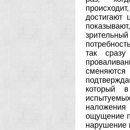
происходи
достигают 
показывают
зрительны
потребност
так сразу
провалив
сменяютс
подтвержда
который в
испытуем
наложения 
ощущение 
нарушение 