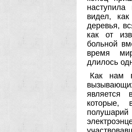
наступила
видел, ка
деревья, в
как от из
больной вм
время мир
длилось од
Как нам п
вызывающи
является 
которые, 
полушари
электроэн
участвова