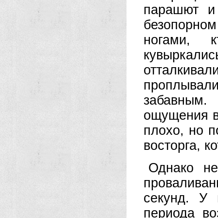
парашют и
безопорно
ногами, 
кувыркал
отталкивал
проплывали
забавным.
ощущения в
плохо, но п
восторга, к
Однако не
провалива
секунд. У
периода во