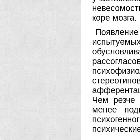
невесомост
коре мозга.
Появлени
испытуемы
обуслов
рассогла
психофизио
стереотип
афферента
Чем резче 
менее под
психоген
психически