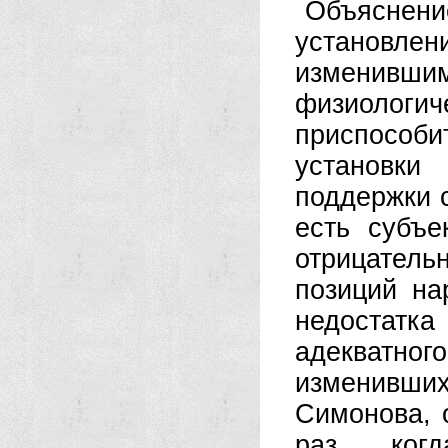
Объяснени
установлен
изменившим
физиологич
приспосо
установки
поддержки с
есть субъе
отрицател
позиций на
недостатк
адекватн
изменивших
Симонова, 
раз, ког