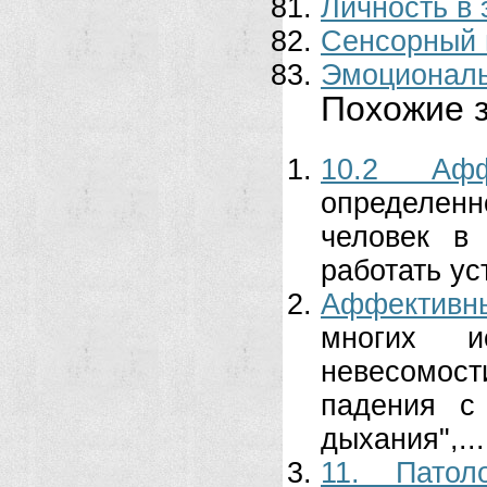
Личность в
Сенсорный 
Эмоциональ
Похожие з
10.2 Афф
определенн
человек в
работать ус
Аффективн
многих и
невесомос
падения с
дыхания",...
11. Патол