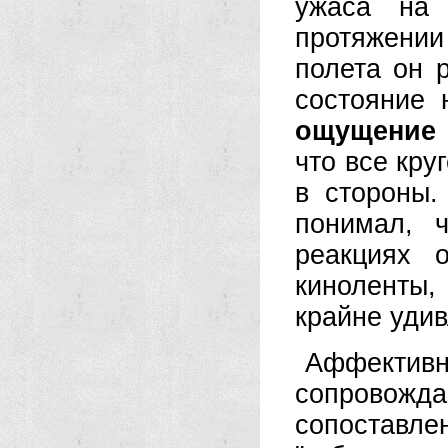
ужаса на
протяжени
полета он 
состояние 
ощущение
что все кру
в стороны
понимал, 
реакциях 
киноленты,
крайне уди
Аффективн
сопрово
сопоставл