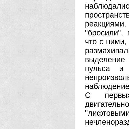
наблюдали
пространс
реакциями
"бросили",
что с ними,
размахивал
выделение 
пульса и 
непроизв
наблюдение
С первых
двигатель
"лифтовы
нечленора