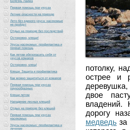
Болезнь Лайма
Первая помощь при укусах
Летние опасности на природе
Лето без единого укуса: насекомые
не пройдут
Отдых на природе без последствий
Осторожно, клещи!
Укусы насекомых: профилактика и
первая помощь
Как летом обезопасить себя от
укусов комаров
Осторожно, клещ!
потолку, н
Клещи. Защита и профилактика
острее и 
Как можно защититься от комаров
деревушка,
Первая помощь при укусах
паукообразных
двое паст
Клещи летом
Нападение лесных клещей
владений. 
Отдых на природе без клещей
дорогу наз
Первая помощь при укусах
насекомых
медведь
за 
Укусы насекомых: профилактика и
лечение