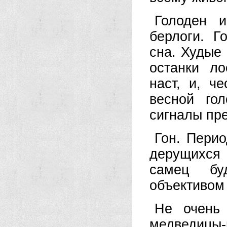
Голоден 
берлоги. Г
сна. Худые 
останки л
наст, и, ч
весной го
сигналы пр
Гон. Перио
дерущихся
самец бу
объективом
Не очень 
медведицы-м