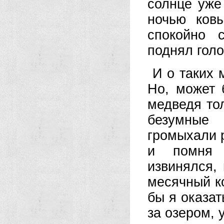
солнце уже
ночью ков
спокойно 
поднял голо
И о таких 
Но, может 
медведя тол
безумные 
громыхали р
и помня 
извинялся,
месячный ко
бы я оказат
за озером, 