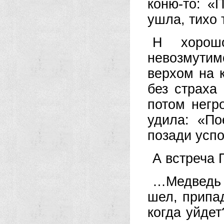
коню-то: «
ушла, тихо 
Н хорошо
невозмутимо
верхом на 
без страха
потом негро
удила: «По
позади усп
А встреча 
…Медведь 
шел, припад
когда уйде