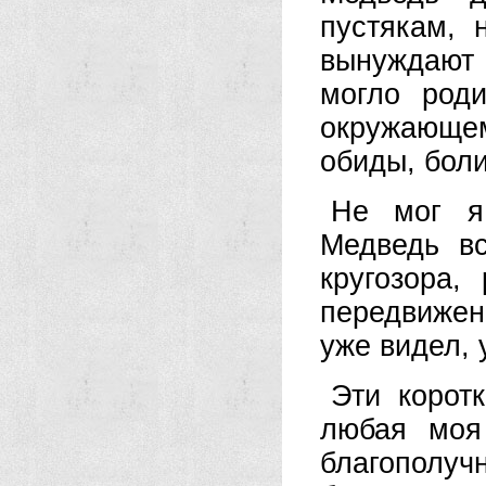
пустякам, 
вынуждают 
могло род
окружающе
обиды, боли
Не мог я
Медведь в
кругозора,
передвижен
уже видел, 
Эти корот
любая моя
благополучн