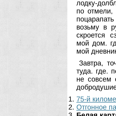
лодку-долб
по отмели,
поцарапать
возьму в р
скроется с
мой дом. г
мой дневни
Завтра, т
туда. где. 
не совсем 
добродушие
75-й киломе
Отгонное п
Белая карт