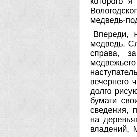
которого я
Вологодск
медведь-под
Впереди, 
медведь. С
справа, з
медвежьего 
наступатель
вечернего ч
долго рисую
бумаги сво
сведения, 
на деревья
владений, 