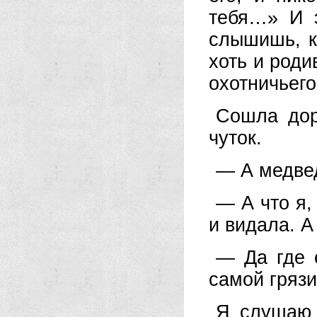
тебя…» И 
слышишь, к
хоть и роди
охотничьего
Сошла дор
чуток.
— А медве
— А что я,
и видала. А
— Да где 
самой грязи
Я слушаю и