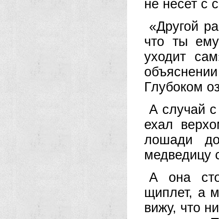
не несет с 
«Другой ра
что ты ем
уходит са
объяснени
Глубоком оз
А случай 
ехал верхо
лошади до
медведицу 
А она сто
щиплет, а 
вижу, что н