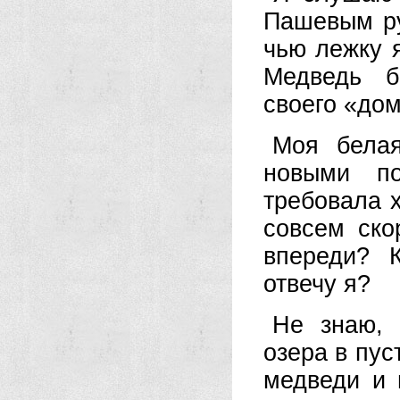
Пашевым ру
чью лежку я
Медведь б
своего «дом
Моя белая
новыми по
требовала 
совсем ско
впереди? 
отвечу я?
Не знаю, 
озера в пус
медведи и 