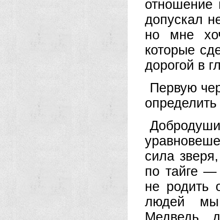
отношение 
допускал н
но мне хо
которые сде
дорогой в 
Первую чер
определить 
Добродуши
уравновеше
сила зверя,
по тайге —
не родить 
людей мы
Медведь д