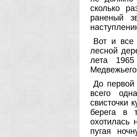
сколько ра
раненый з
наступлени
Вот и все
лесной дер
лета 1965
Медвежьего
До первой 
всего одн
свисточки к
берега в 
охотилась 
пугая ночн