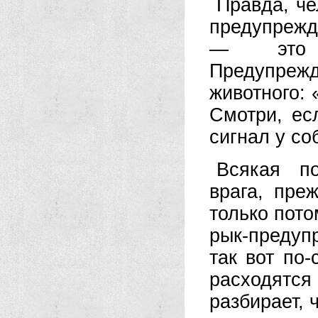
Правда, че
предупрежд
— это д
Предупреж
животного: 
Смотри, ес
сигнал у со
Всякая по
врага, пре
только пото
рык-предуп
так вот по
расходятся 
разбирает, 