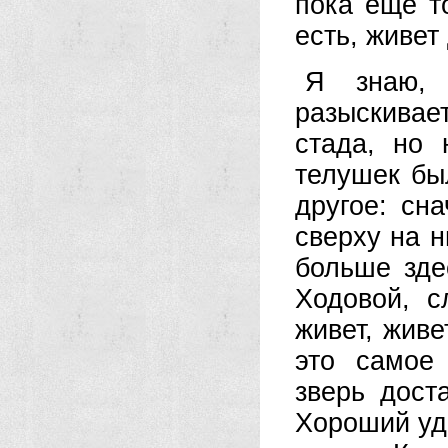
пока еще т
есть, живет
Я знаю, 
разыскивае
стада, но
телушек бы
другое: сн
сверху на 
больше зде
Ходовой, с
живет, живе
это самое
зверь дост
Хороший уд