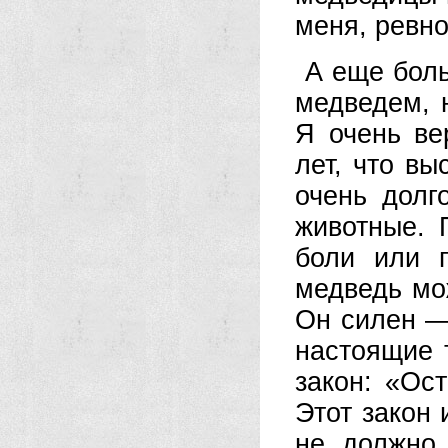
меня, ревно
А еще боль
медведем, 
Я очень ве
лет, что вы
очень долг
животные. 
боли или 
медведь мож
Он силен —
настоящие 
закон: «Ос
Этот закон
не должно 