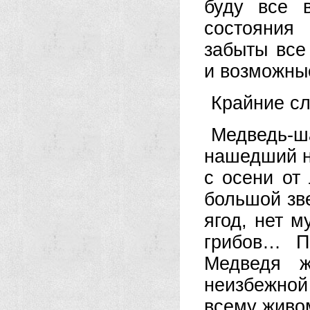
буду все 
состояния
забыты все
и возможны
Крайние сл
Медведь-ш
нашедший н
с осени от
большой зве
ягод, нет м
грибов… П
Медведя ж
неизбежно
всему живо