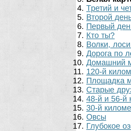
Третий и че
Второй ден
Первый ден
Кто ты?
Волки, лоси
Дорога по л
Домашний 
120-й килом
Площадка 
Старые дру
48-й и 56-й
30-й киломе
Овсы
Глубокое оз