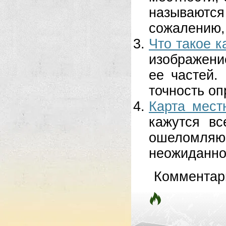
называютс
сожалению, 
Что такое к
изображени
ее частей.
точность оп
Карта мест
кажутся в
ошеломляющ
неожиданно
Комментар