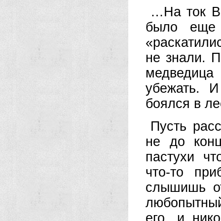
…На ток В
было еще 
«раскатилис
не знали. П
медведица
убежать. 
боялся в ле
Пусть рас
не до конц
пастухи чт
что-то при
слышишь о
любопытный
его, и ник