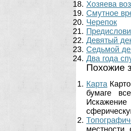
Хозяева во
Смутное вр
Черепoк
Предислови
Девятый де
Седьмой де
Два года сп
Похожие з
Карта
Карто
бумаге вс
Искажение
сферическую
Топографич
местности,