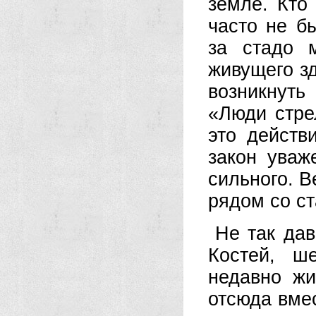
земле. Кто
часто не бы
за стадо 
живущего зд
возникнут
«Люди стр
это действ
закон уваж
сильного. В
рядом со с
Не так дав
Костей, ш
недавно жи
отсюда вме