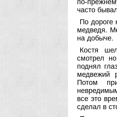
по-прежне
часто бывал
По дороге 
медведя. М
на добыче.
Костя ше
смотрел но
поднял гла
медвежий р
Потом пр
невредимым
все это вре
сделал в ст