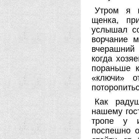
Утром я п
щенка, пр
услышал с
ворчание м
вчерашний 
когда хозя
пораньше к
«ключи» о
поторопитьс
Как раду
нашему гос
тропе у и
поспешно о