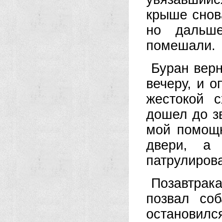
крыше снов
но дальш
помешали.
Буран верн
вечеру, и о
жестокой 
дошел до зв
мой помощн
двери, а
патрулиров
Позавтрака
позвал со
остановилс