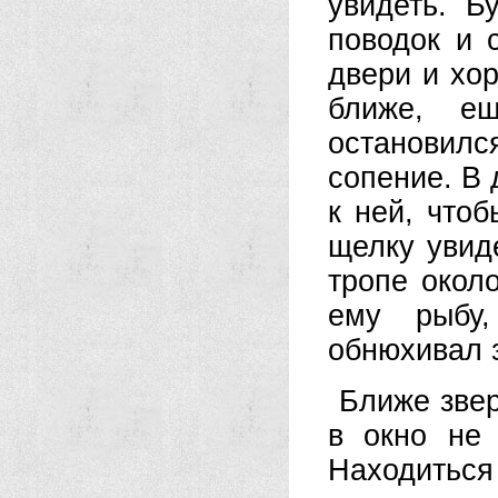
увидеть. Б
поводок и 
двери и хо
ближе, е
остановил
сопение. В
к ней, чтоб
щелку увид
тропе около
ему рыбу
обнюхивал 
Ближе звер
в окно не 
Находиться