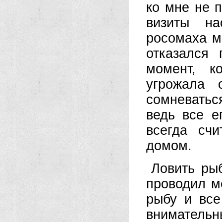
ко мне не 
визиты на
росомаха м
отказался 
момент, к
угрожала 
сомневатьс
ведь все е
всегда сч
домом.
Ловить рыб
проводил м
рыбу и все
вниматель