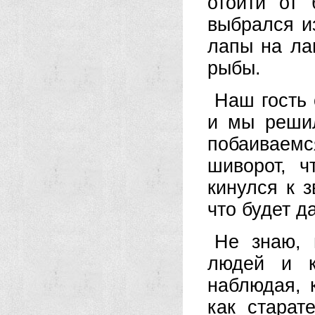
отойти от 
выбрался и
лапы на ла
рыбы.
Наш гость 
и мы решил
побаиваемся
шиворот, 
кинулся к 
что будет д
Не знаю, 
людей и к
наблюдая, 
как старат