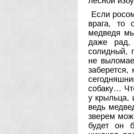
лесной избу
Если росом
врага, то 
медведя мы
даже рад,
солидный, 
не выломае
заберется, 
сегодняшни
собаку… Чт
у крыльца, 
ведь медвед
зверем можн
будет он б