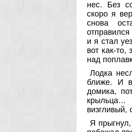
нес. Без с
скоро я ве
снова ост
отправился
и я стал уе
вот как-то,
над поплав
Лодка нес
ближе. И 
домика, по
крыльца… 
визгливый, 
Я прыгнул,