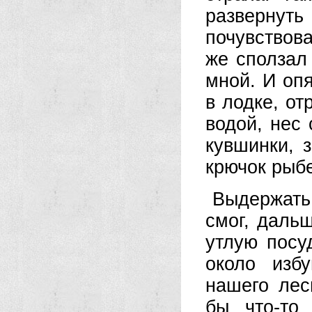
развернуть
почувствова
же сползал
мной. И оп
в лодке, от
водой, нес
кувшинки, 
крючок рыб
Выдержать
смог, даль
утлую посу
около изб
нашего лес
бы что-то