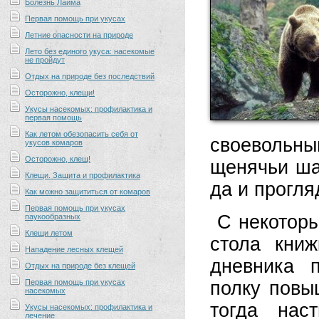
Болезнь Лайма
Первая помощь при укусах
Летние опасности на природе
Лето без единого укуса: насекомые
не пройдут
Отдых на природе без последствий
Осторожно, клещи!
Укусы насекомых: профилактика и
первая помощь
Как летом обезопасить себя от
своевольны
укусов комаров
Осторожно, клещ!
щенячьи шал
Клещи. Защита и профилактика
да и прогля
Как можно защититься от комаров
Первая помощь при укусах
С некоторы
паукообразных
Клещи летом
стола кни
Нападение лесных клещей
дневника 
Отдых на природе без клещей
Первая помощь при укусах
полку повы
насекомых
тогда нас
Укусы насекомых: профилактика и
лечение