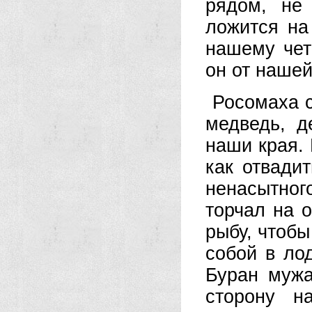
рядом, не 
ложится на
нашему чет
он от наше
Росомаха с
медведь, д
наши края. 
как отвадит
ненасытного
торчал на о
рыбу, чтобы
собой в ло
Буран мужа
сторону н