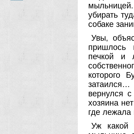
мыльницей. 
убирать туд
собаке зан
Увы, объя
пришлось 
печкой и 
собственно
которого Б
затаился…
вернулся с
хозяина нет
где лежала
Уж какой 