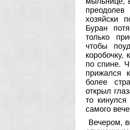
мыльнице, 
преодолев
хозяйски 
Буран пот
только при
чтобы поу
коробочку, 
по спине. Ч
прижался к
более стр
открыл глаз
то кинулся
самого вече
Вечером, в