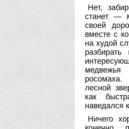
Нет, заби
станет — 
своей дор
вместе с к
на худой сл
разбирать
интересу
медвежья 
росомаха.
лесной зве
как быстр
наведался к
Ничего хо
конечно, 