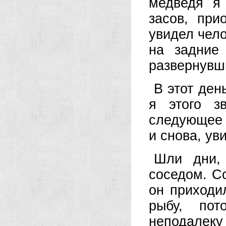
медведя я
засов, при
увидел чело
на задние
развернувши
В этот де
я этого з
следующее у
и снова, ув
Шли дни,
соседом. С
он приходи
рыбу, пот
неподалек