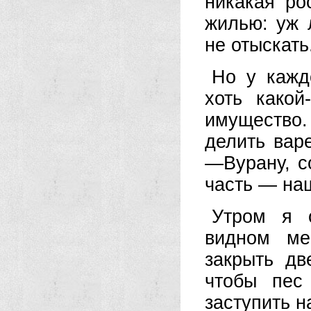
никакая ро
жилью: уж 
не отыскать
Но у кажд
хоть какой
имущество. 
делить вар
—Вурану, с
часть — на
Утром я с
видном ме
закрыть дв
чтобы пес
заступить 