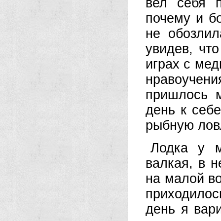
вел себя 
почему и б
не обозлил
увидев, чт
играх с мед
нравоучени
пришлось м
день к себе
рыбную лов
Лодка у м
валкая, в н
на малой во
приходилос
день я вар