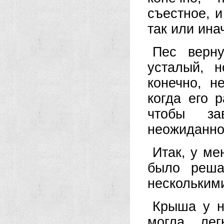
съестное, и
так или ина
Пес верну
усталый, 
конечно, н
когда его 
чтобы за
неожиданно
Итак, у ме
было реша
нескольким
Крыша у н
могла лег