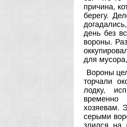
причина, ко
берегу. Де
догадались,
день без в
вороны. Ра
оккупирова
для мусора,
Вороны цел
торчали ок
лодку, ис
временно
хозяевам. 
серыми вор
злился на 