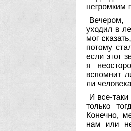
негромким 
Вечером, 
уходил в ле
мог сказать
потому ста
если этот з
я неостор
вспомнит л
ли человека
И все-таки
только тог
Конечно, м
нам или не