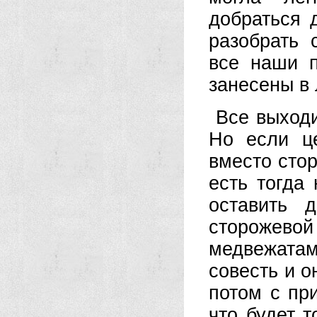
добраться 
разобрать 
все наши п
занесены в 
Все выходи
Но если ц
вместо стор
есть тогда
оставить 
сторожев
медвежатам
совесть и о
потом с пр
что будет т