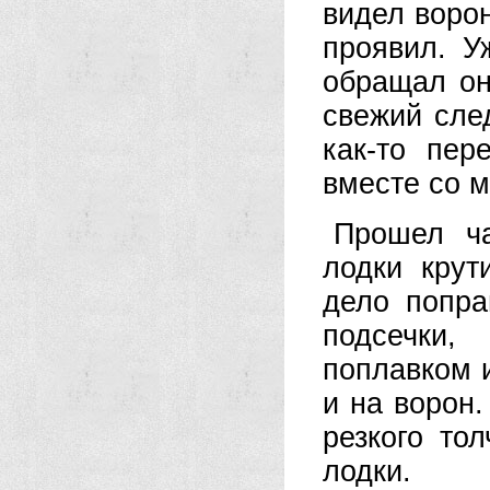
видел ворон
проявил. У
обращал он
свежий след
как-то пер
вместе со 
Прошел ча
лодки крут
дело попра
подсечки
поплавком 
и на ворон.
резкого то
лодки.