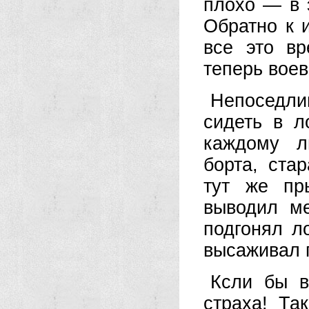
плохо — в 
Обратно к 
все это в
теперь воев
Непоседл
сидеть в л
каждому л
борта, ста
тут же пр
выводил ме
подгонял л
высаживал 
Ксли бы в
страха! Та