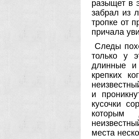
разыщет в э
забрал из л
тропке от п
причала ув
Следы пох
только у 
длинные и
крепких к
неизвестны
и проникн
кусочки со
которым 
неизвестны
места неско