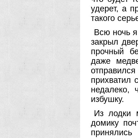
удерет, а 
такого серь
Всю ночь я
закрыл две
прочный б
даже медве
отправился
прихватил 
недалеко,
избушку.
Из лодки 
домику поч
принялись