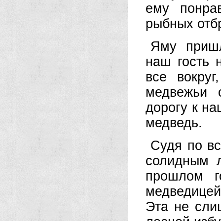
ему понра
рыбных отб
Яму пришл
наш гость 
все вокру
медвежьи 
дорогу к н
медведь.
Судя по вс
солидным 
прошлом г
медведицей
Эта не сли