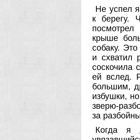
Не успел я
к берегу.
посмотрел
крыше бол
собаку. Это
и схватил 
соскочила 
ей вслед. 
большим, д
избушки, но
зверю-разб
за разбойны
Когда я 
увязавший