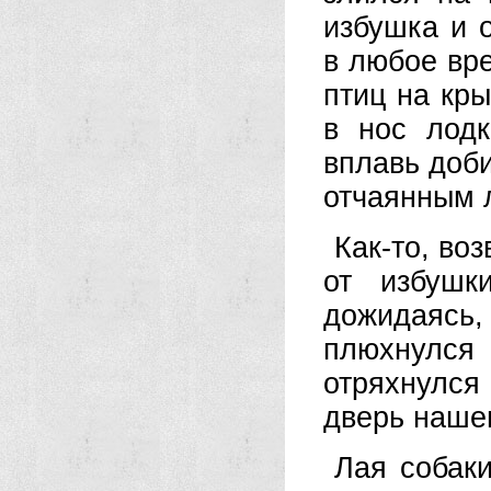
избушка и 
в любое вре
птиц на кр
в нос лодк
вплавь доби
отчаянным 
Как-то, во
от избушк
дожидаясь
плюхнулся
отряхнулс
дверь нашег
Лая собаки