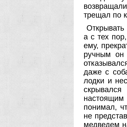
возвращали
трещал по 
Открывать
а с тех пор
ему, прекра
ручным он 
отказывалс
даже с соб
лодки и не
скрывался
настоящим
понимал, ч
не представ
медведем на