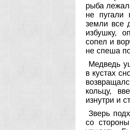
рыба лежала
не пугали 
земли все 
избушку, о
сопел и вор
не спеша по
Медведь уш
в кустах сн
возвращался
кольцу, вв
изнутри и с
Зверь под
со стороны