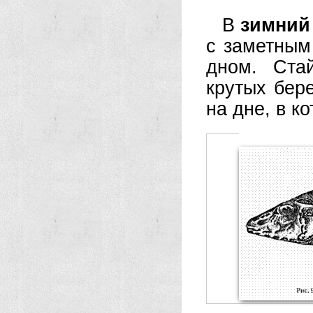
В
зимний
с заметным
дном. Ста
крутых бер
на дне, в к