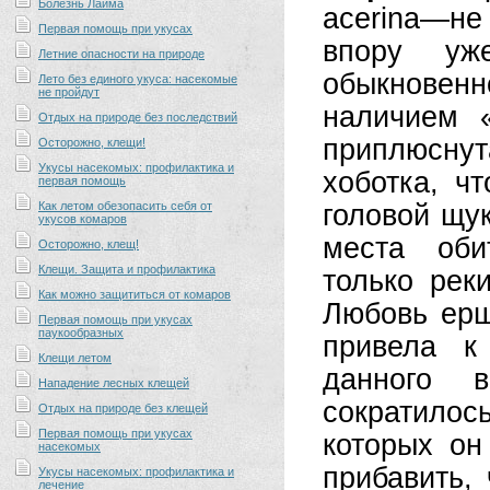
Болезнь Лайма
acerina—не
Первая помощь при укусах
впору уж
Летние опасности на природе
обыкновен
Лето без единого укуса: насекомые
не пройдут
наличием 
Отдых на природе без последствий
приплюсну
Осторожно, клещи!
Укусы насекомых: профилактика и
хоботка, ч
первая помощь
Как летом обезопасить себя от
головой щу
укусов комаров
места оби
Осторожно, клещ!
Клещи. Защита и профилактика
только рек
Как можно защититься от комаров
Любовь ерш
Первая помощь при укусах
паукообразных
привела к
Клещи летом
данного в
Нападение лесных клещей
сократилос
Отдых на природе без клещей
Первая помощь при укусах
которых он
насекомых
прибавить,
Укусы насекомых: профилактика и
лечение