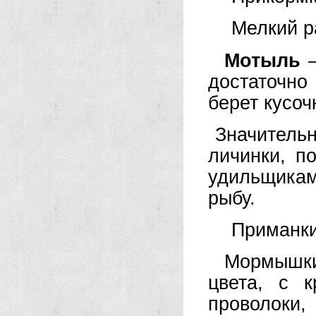
Мелкий р
Мотыль
—
достаточно
берет кусоч
Значител
личинки, п
удильщикам
рыбу.
Приманк
Мормышки
цвета, с 
проволоки