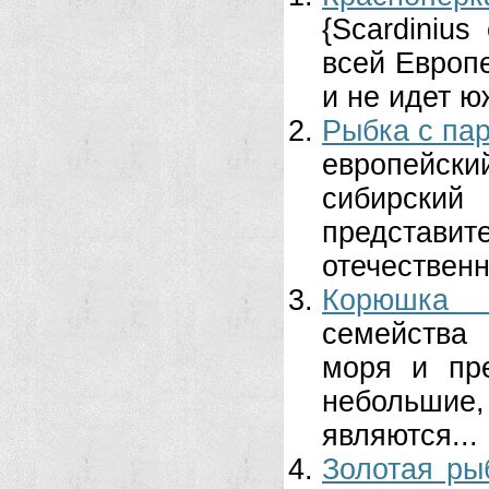
{Scardinius
всей Европе
и не идет ю
Рыбка с па
европейск
сибирский
представи
отечественн
Корюшка 
семейства
моря и пр
небольшие
являются...
Золотая ры