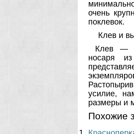
минимально
очень круп
поклевок.
Клев и в
Клев — о
носаря из
представл
экземпляр
Растопыри
усилие, н
размеры и м
Похожие з
Краснопе