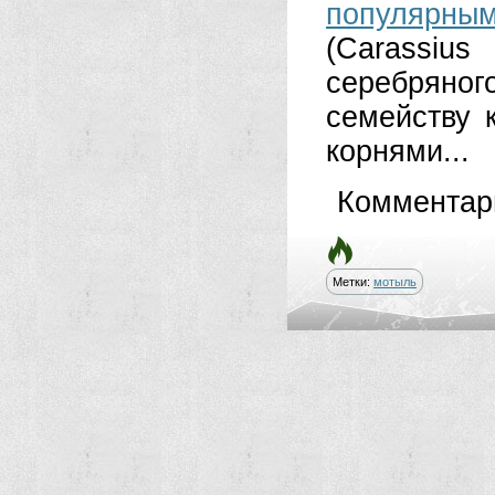
популярны
(Carassiu
серебряно
семейству к
корнями...
Комментар
Метки:
мотыль