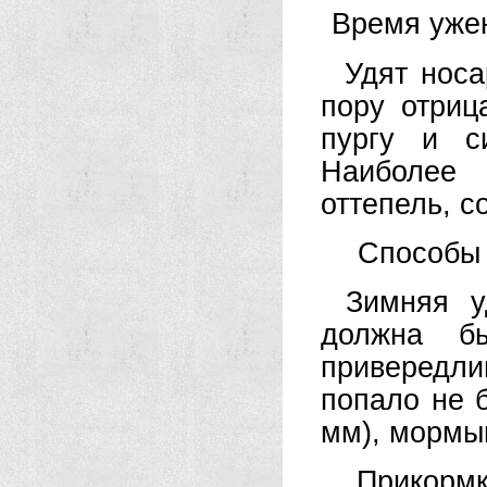
Время уже
Удят носа
пору отриц
пургу и с
Наиболее
оттепель, с
Способы
Зимняя у
должна бы
привередлив
попало не б
мм), мормы
Прикорм