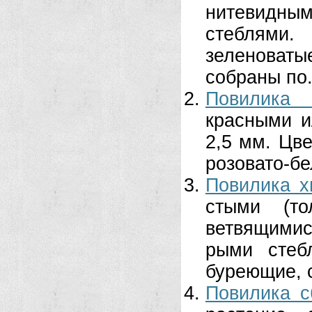
нитевидны
стеблями
зеленоват
собраны по.
Повилика 
красными и
2,5 мм. Цве
розовато-бе
Повилика х
стыми (т
ветвящимис
рыми стеб
буреющие, с
Повилика с