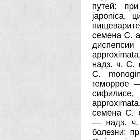
путей: пр
japonica, 
пищеварите
семена С. a
диспепси
approximata,
надз. ч. С.
С. monogi
геморрое —
сифилисе,
approximat
семена С. c
— надз. ч.
болезни: п