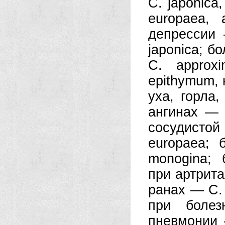
С. japonica
europaea,
депрессии
japonica; б
С. approx
epithymum, 
уха, горла,
ангинах — 
сосудистой
europaea; 
monogina; 
при артрита
ранах — С. 
при болез
пневмонии 