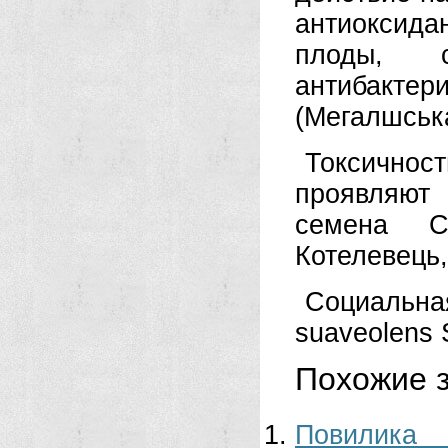
антиоксида
плоды, 
антибактер
(Мегалшська
Токсичност
проявляют 
семена С
Котелевець,
Социальн
suaveolens 
Похожие з
Повилика 