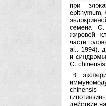
при злока
epithymum, С
эндокринн
семена С.
жировой кл
части голов
al., 1994),
и синдромы:
С. chinensi
В экспер
иммуномод
chinensi
гипотензи
действие н