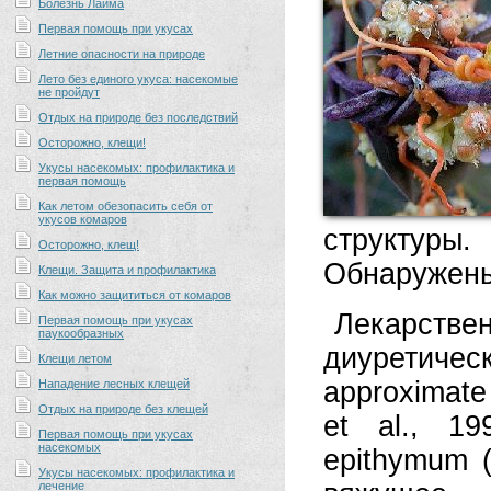
Болезнь Лайма
Первая помощь при укусах
Летние опасности на природе
Лето без единого укуса: насекомые
не пройдут
Отдых на природе без последствий
Осторожно, клещи!
Укусы насекомых: профилактика и
первая помощь
Как летом обезопасить себя от
укусов комаров
структур
Осторожно, клещ!
Обнаружены
Клещи. Защита и профилактика
Как можно защититься от комаров
Лекарственн
Первая помощь при укусах
паукообразных
диуретичес
Клещи летом
approximate
Нападение лесных клещей
Отдых на природе без клещей
et al., 1
Первая помощь при укусах
насекомых
epithymum (
Укусы насекомых: профилактика и
лечение