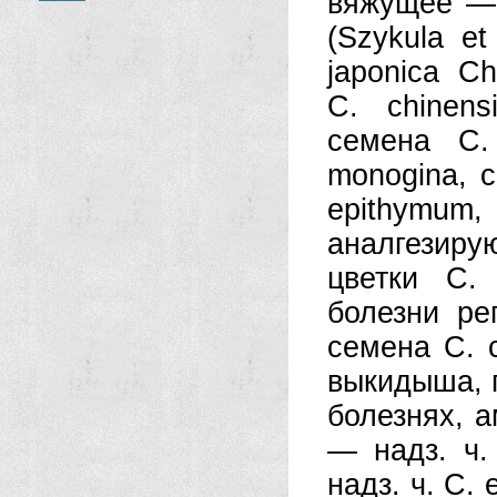
вяжущее — 
(Szykula e
japonica C
С. chinen
семена С.
monogina, с
epithym
аналгезиру
цветки С.
болезни ре
семена С. c
выкидыша, 
болезнях, 
— надз. ч.
надз. ч. С.