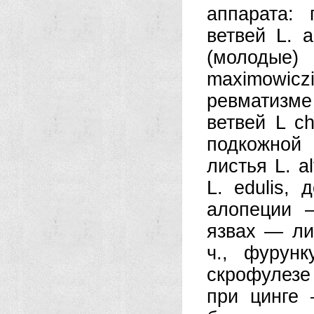
аппарата:
ветвей L. a
(молодые) 
maximowic
ревматизме 
ветвей L ch
подкожной
листья L. al
L. edulis,
алопеции —
язвах — лис
ч., фурун
скрофулезе
при цинге —