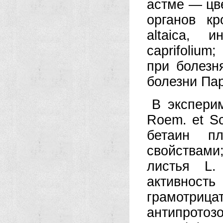
астме — цве
органов к
altaica, 
caprifoliu
при болезн
болезни Пар
В эксперим
Roem. et S
бетаин п
свойствами;
листья L.
активност
грамотрица
антипрото