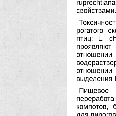
ruprechti
свойствами
Токсичнос
рогатого с
птиц: L. ch
проявляю
отношени
водораств
отношении 
выделения L
Пищевое
переработа
компотов, 
для пирогов):