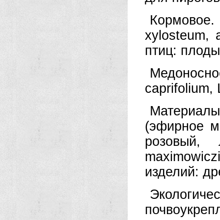
Кормовое.
xylosteum, 
птиц: плоды
Медоносно
caprifolium, 
Материалы
(эфирное ма
розовый, 
maximowicz
изделий: дре
Экологичес
почвоукреп