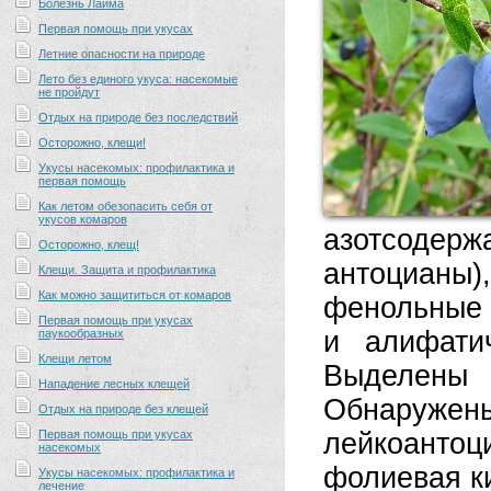
Болезнь Лайма
Первая помощь при укусах
Летние опасности на природе
Лето без единого укуса: насекомые
не пройдут
Отдых на природе без последствий
Осторожно, клещи!
Укусы насекомых: профилактика и
первая помощь
Как летом обезопасить себя от
укусов комаров
азотсодер
Осторожно, клещ!
антоцианы
Клещи. Защита и профилактика
Как можно защититься от комаров
фенольные 
Первая помощь при укусах
и алифатич
паукообразных
Клещи летом
Выделены 
Нападение лесных клещей
Обнаружен
Отдых на природе без клещей
Первая помощь при укусах
лейкоантоц
насекомых
фолиевая к
Укусы насекомых: профилактика и
лечение