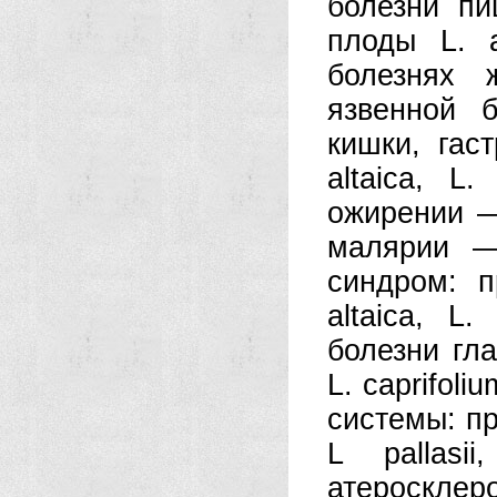
болезни п
плоды L. al
болезнях 
язвенной 
кишки, гас
altaica, L
ожирении —
малярии — 
синдром: п
altaica, L.
болезни гла
L. caprifoli
системы: пр
L pallasi
атеросклер