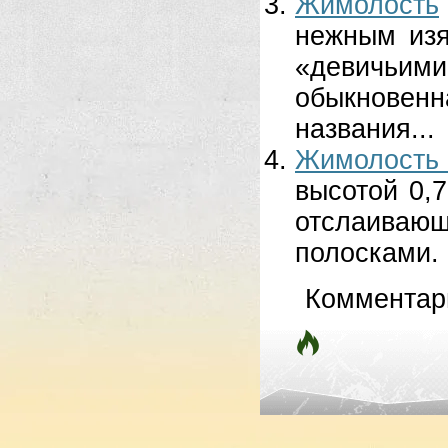
Жимолость
нежным изя
«девичьим
обыкновен
названия...
Жимолость
высотой 0,7
отслаиваю
полосками. 
Комментар