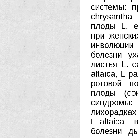
системы: п
chrysantha
плоды L. e
при женски
инволюции
болезни ух
листья L. c
altaica, L p
ротовой п
плоды (сок
синдромы:
лихорадках 
L altaica.,
болезни д