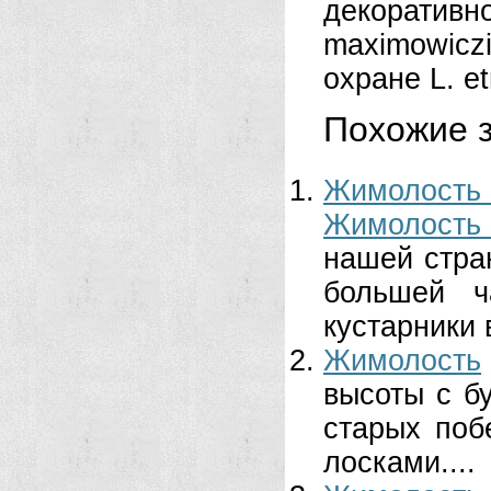
декоративное
maximowiczi
охране L. et
Похожие з
Жимолость
Жимолость 
нашей стра
большей ч
кустарники 
Жимолость
высоты с бу
старых поб
лосками....