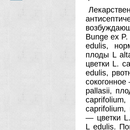
Лекарств
антисептиче
возбуждающ
Bunge ex P. 
edulis, н
плоды L alta
цветки L. c
edulis, рво
сокогонное
pallasii, п
caprifoli
caprifolium
— цветки L
L edulis. П