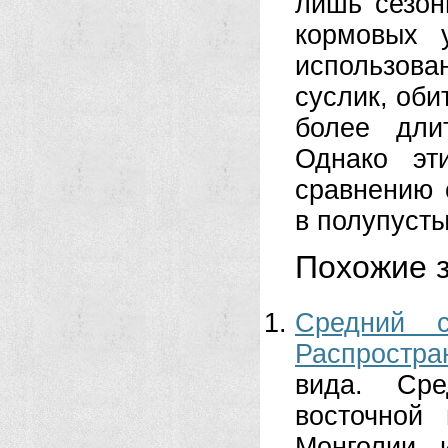
лишь сезон
кормовых 
использова
суслик, оби
более дли
Однако эт
сравнению 
в полупусты
Похожие з
Средний с
Распростра
вида. Сре
восточной 
Монголии 