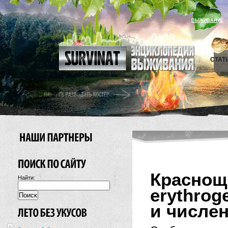
ВЫЖИВАНИЕ
СТАТ
Красно
Найти:
erythro
и числен