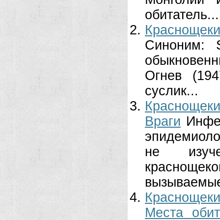
обитатель...
Краснощеки
Синоним: S
обыкновенны
Огнев (19
суслик...
Краснощекий
Враги
Инфе
эпидемиолог
не изуче
краснощек
вызываемые
Краснощекий
Места обит