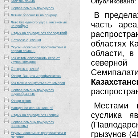
Опубликовано:
Болезнь Лайма
Первая помощь при укусах
В предела
Летние опасности на природе
часть ареа
Лето без единого укуса: насекомые
не пройдут
распростр
Отдых на природе без последствий
Осторожно, клещи!
областях Ка
Укусы насекомых: профилактика и
области, в
первая помощь
Как летом обезопасить себя от
северной 
укусов комаров
Осторожно, клещ!
Семипалат
Клещи. Защита и профилактика
Казахстанс
Как можно защититься от комаров
распростра
Первая помощь при укусах
паукообразных
Клещи летом
Местами н
Нападение лесных клещей
суслика я
Отдых на природе без клещей
Первая помощь при укусах
(Павлодар
насекомых
грызунов (
Укусы насекомых: профилактика и
лечение