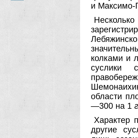
и Максимо-Г
Нескольк
зарегистр
Лебяжинс
значительн
колками и 
суслики с
правобе
Шемонаихи
области пл
—300 на 1
Характер 
другие су