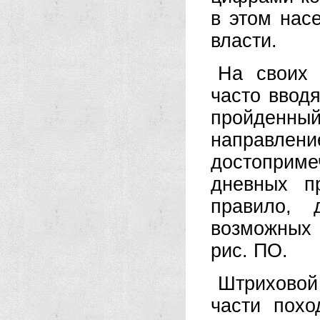
в этом нас
власти.
На своих 
часто ввод
пройденны
направл
достоприме
дневных п
правило, 
возможных 
рис. ПО.
Штриховой
части пох