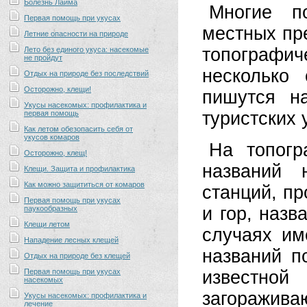
Болезнь Лайма
Многие по
Первая помощь при укусах
местных пр
Летние опасности на природе
топографиче
Лето без единого укуса: насекомые
не пройдут
несколько
Отдых на природе без последствий
Осторожно, клещи!
пишутся н
Укусы насекомых: профилактика и
туристских 
первая помощь
Как летом обезопасить себя от
укусов комаров
На топогр
Осторожно, клещ!
названий 
Клещи. Защита и профилактика
Как можно защититься от комаров
станций, п
Первая помощь при укусах
и гор, назв
паукообразных
Клещи летом
случаях им
Нападение лесных клещей
названий п
Отдых на природе без клещей
Первая помощь при укусах
известн
насекомых
загоражива
Укусы насекомых: профилактика и
лечение