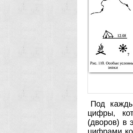
Под кажды
цифры, ко
(дворов) в 
цифрами ко