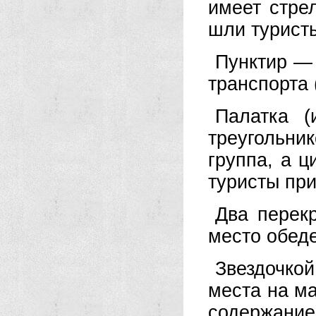
имеет стре
шли турист
Пунктир —
транспорта (
Палатка (
треугольн
группа, а 
туристы при
Два перек
место обед
Звездочко
места на ма
содержание