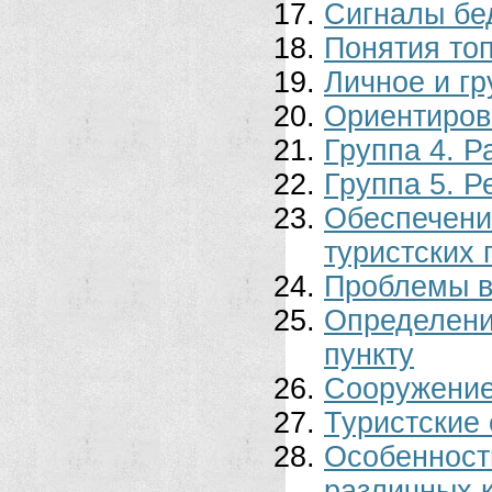
Сигналы бед
Понятия то
Личное и г
Ориентирова
Группа 4. Р
Группа 5. 
Обеспече
туристских 
Проблемы в
Определен
пункту
Сооружение
Туристские
Особенно
различных 