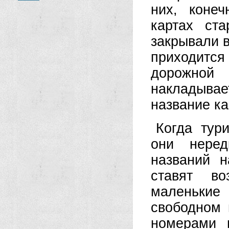
них, коне
картах ст
закрывали в
приходитс
дорожной
накладыва
название ка
Когда тур
они неред
названий 
ставят во
маленькие 
свободном 
номерами 