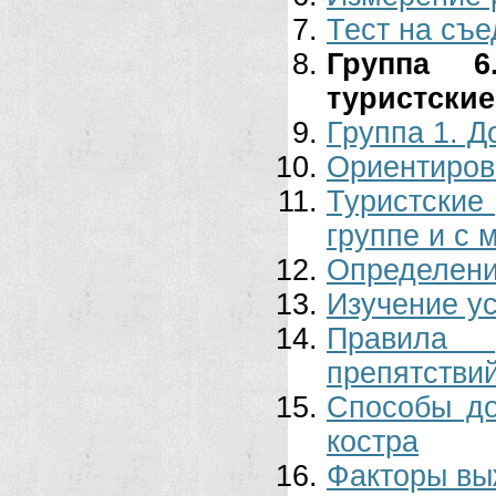
Тест на съе
Группа 6
туристские
Группа 1. 
Ориентиров
Туристские
группе и с
Определени
Изучение у
Правила 
препятстви
Способы до
костра
Факторы вы