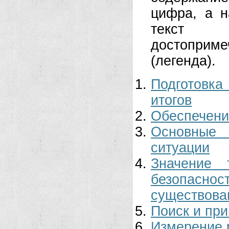
цифра, а н
текст 
достопри
(легенда).
Подготовк
итогов
Обеспечени
Основные 
ситуации
Значение 
безопасно
существова
Поиск и пр
Измерение 