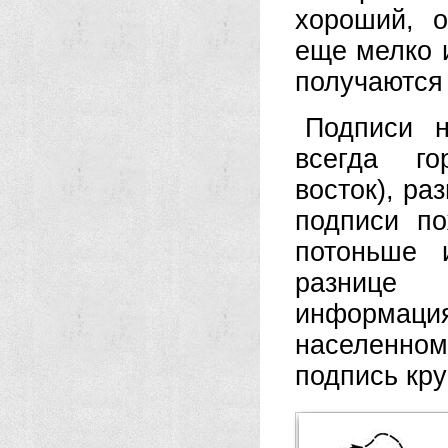
хороший, 
еще мелко и
получаются
Подписи н
всегда го
восток), р
подписи п
потоньше 
разнице 
информаци
населенно
подпись кру