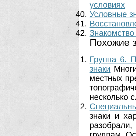
условиях
Условные з
Восстановл
Знакомство
Похожие з
Группа 6. 
знаки
Многи
местных пр
топографиче
несколько с
Специальны
знаки и ха
разобрали,
группам. Ос