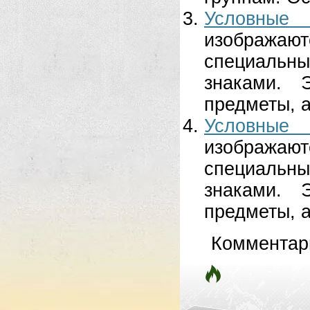
Условные
изобража
специаль
знаками. 
предметы, а
Условные
изобража
специаль
знаками. 
предметы, а
Комментар