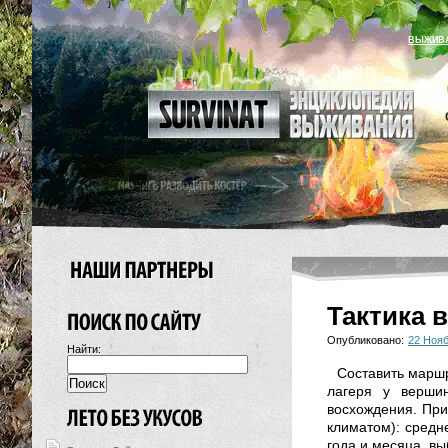
ВЫЖИВ
Тактика 
Опубликовано:
22 Нояб
Найти:
Составить маршр
лагеря у верши
восхождения. При
климатом): средн
года и месяца, в