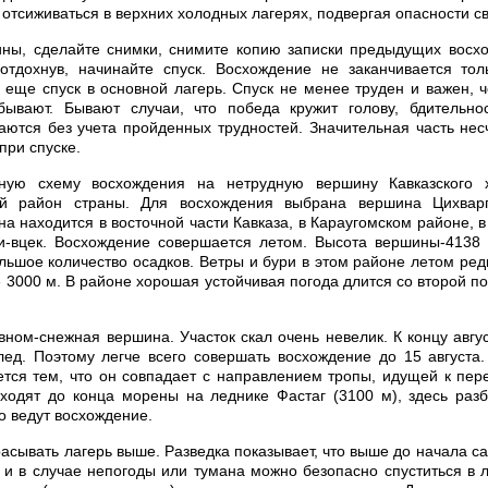
 отсиживаться в верхних холодных лагерях, подвергая опасности с
ины, сделайте снимки, снимите копию записки предыдущих восхо
 отдохнув, начинайте спуск. Восхождение не заканчивается то
 еще спуск в основной лагерь. Спуск не менее труден и важен, 
бывают. Бывают случаи, что победа кружит голову, бдительнос
аются без учета пройденных трудностей. Значительная часть нес
при спуске.
ную схему восхождения на нетрудную вершину Кавказского х
й район страны. Для восхождения выбрана вершина Цихварг
на находится в восточной части Кавказа, в Караугомском районе, 
зи-вцек. Восхождение совершается летом. Высота вершины-4138 
льшое количество осадков. Ветры и бури в этом районе летом редк
 3000 м. В районе хорошая устойчивая погода длится со второй п
вном-снежная вершина. Участок скал очень невелик. К концу авгус
ед. Поэтому легче всего совершать восхождение до 15 августа
тся тем, что он совпадает с направлением тропы, идущей к пере
ходят до конца морены на леднике Фастаг (3100 м), здесь раз
го ведут восхождение.
асывать лагерь выше. Разведка показывает, что выше до начала с
 и в случае непогоды или тумана можно безопасно спуститься в л