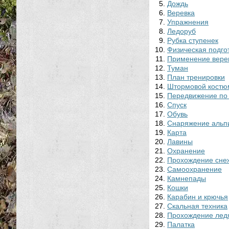
Дождь
Веревка
Упражнения
Ледоруб
Рубка ступенек
Физическая подго
Применение вере
Туман
План тренировки
Штормовой костю
Передвижение по
Спуск
Обувь
Снаряжение альп
Карта
Лавины
Охранение
Прохождение сне
Самоохранение
Камнепады
Кошки
Карабин и крючья
Скальная техника
Прохождение лед
Палатка