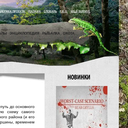
ДДЕРЖКА ПРОЕКТА
РЕКЛАМА
СЛОВАРЬ
F.A.Q.
WILD SURVIVE
АЛЫ
ЭНЦИКЛОПЕДИЯ
РЫБАЛКА
ОХОТА
путь до основного
ую схему самого
ого района (и его
вершины, временем