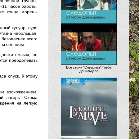
овленной группы,
-11 часов работы.
иже конца морены
жный кулуар, судя
утизна небольшая,
я безопаснее всего
еты солнцем.
дности нельзя, но
дется преодолевать
Все серии "Следопыт" Глеба
Данильцева
са спуск. К этому
ым восхождением.
ый лагерь. Схема
ждения на легкую