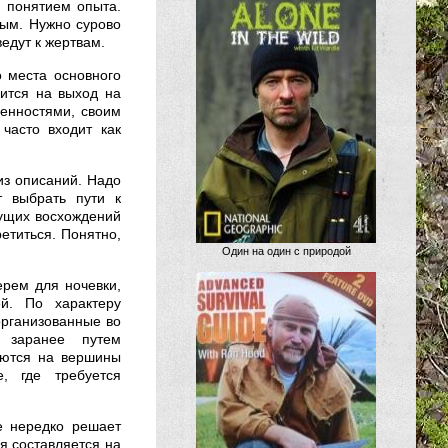
й понятием опыта.
ным. Нужно сурово
едут к жертвам.
о места основного
лится на выход на
бенностями, своим
часто входит как
из описаний. Надо
т выбрать пути к
дущих восхождений
ретиться. Понятно,
Один на один с природой
рем для ночевки,
ей. По характеру
организованные во
 заранее путем
аются на вершины
, где требуется
е нередко решает
я составляется на