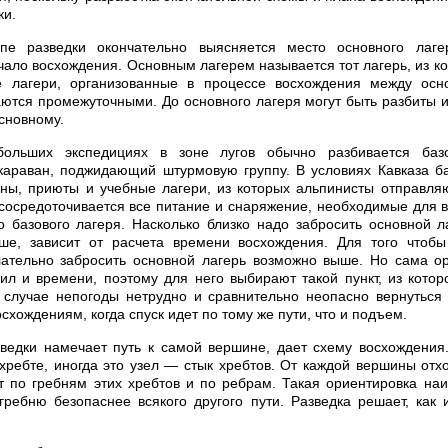
ки.
пе разведки окончательно выясняется место основного лаге
чало восхождения. Основным лагерем называется тот лагерь, из ко
е лагери, организованные в процессе восхождения между ос
ются промежуточными. До основного лагеря могут быть разбиты и
сновному.
ольших экспедициях в зоне лугов обычно разбивается базо
 караван, поджидающий штурмовую группу. В условиях Кавказа б
ны, приюты и учебные лагери, из которых альпинисты отправля
сосредоточивается все питание и снаряжение, необходимые для 
о базового лагеря. Насколько близко надо забросить основной 
е, зависит от расчета времени восхождения. Для того чтобы
лательно забросить основной лагерь возможно выше. Но сама ор
ил и времени, поэтому для него выбирают такой пункт, из котор
 случае непогоды нетрудно и сравнительно неопасно вернуться 
осхождениям, когда спуск идет по тому же пути, что и подъем.
зведки намечает путь к самой вершине, дает схему восхождени
 хребте, иногда это узел — стык хребтов. От каждой вершины отхо
 по гребням этих хребтов и по ребрам. Такая ориентировка наи
гребню безопаснее всякого другого пути. Разведка решает, как 