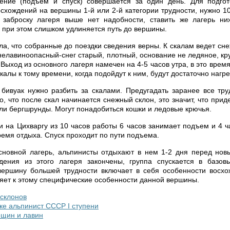
ение (подъем и спуск) совершается за один день. Для подгот
хождений на вершины 1-й или 2-й категории трудности, нужно 10
 заброску лагеря выше нет надобности, ставить же лагерь н
 при этом слишком удлиняется путь до вершины.
ла, что собранные до поездки сведения верны. К скалам ведет сне
нелавиноопасный-снег старый, плотный, основание не ледяное, кр
 Выход из основного лагеря намечен на 4-5 часов утра, в это врем
скалы к тому времени, когда подойдут к ним, будут достаточно нагр
бивуак нужно разбить за скалами. Предугадать заранее все тру
о, что после скал начинается снежный склон, это значит, что при
ли бергшрунды. Могут понадобиться кошки и ледовые крючья.
 на Цихваргу из 10 часов работы 6 часов занимает подъем и 4 ча
ремя отдыха. Спуск проходит по пути подъема.
сновной лагерь, альпинисты отдыхают в нем 1-2 дня перед нов
дения из этого лагеря закончены, группа спускается в базов
вершину большей трудности включает в себя особенности восхо
яет к этому специфические особенности данной вершины.
склонов
ке альпинист СССР I ступени
ещин и лавин