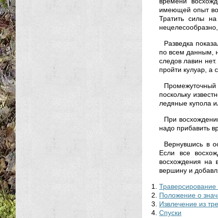
времени восхожд
имеющей опыт вос
Тратить силы на
нецелесообразно,
Разведка показа
по всем данным, 
следов лавин нет.
пройти кулуар, а 
Промежуточный 
поскольку известн
ледяные купола и
При восхождении
надо прибавить в
Вернувшись в о
Если все восхож
восхождения на 
вершину и добавл
Траверсирование 
Положение о знач
Извлечение из тр
Спуски