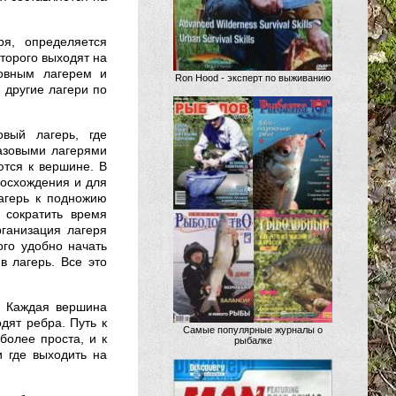
ря, определяется
торого выходят на
новным лагерем и
Ron Hood - эксперт по выживанию
 другие лагери по
вый лагерь, где
азовыми лагерями
ются к вершине. В
восхождения и для
лагерь к подножию
 сократить время
ганизация лагеря
ого удобно начать
в лагерь. Все это
я. Каждая вершина
дят ребра. Путь к
Самые популярные журналы о
более проста, и к
рыбалке
и где выходить на