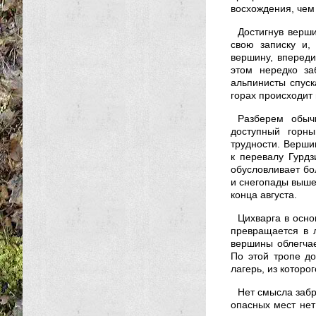
восхождения, чем
Достигнув верш
свою записку и,
вершину, впереди
этом нередко за
альпинисты спуск
горах происходит 
Разберем обыч
доступный горны
трудности. Верши
к перевалу Гурд
обусловливает бо
и снегопады выше
конца августа.
Цихварга в осно
превращается в л
вершины облегчае
По этой тропе до
лагерь, из которо
Нет смысла забр
опасных мест нет