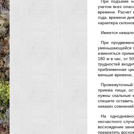
При подъеме на
учетом всех опас
времени. Расчет
года, времени дня
характера склонов
Имеется немало
При продвижени
уменьшающейся по
изменяться приме
180 м в час, от 5
трудностей входи
приближенная циф
меньше времени,
Промежуточный 
приема пищи, ос
нужны скальные 
спешите оставить
никаких сомнений
На однодневно
несчастного случ
восхождение зани
прекратить восхо