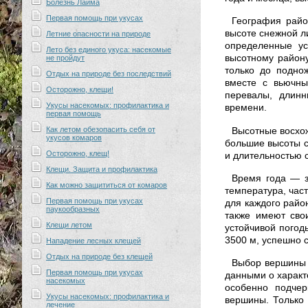
Болезнь Лайма
Первая помощь при укусах
География райо
высоте снежной л
Летние опасности на природе
определенные у
Лето без единого укуса: насекомые
высотному район
не пройдут
только до подно
Отдых на природе без последствий
вместе с вьючны
Осторожно, клещи!
перевалы, длинн
Укусы насекомых: профилактика и
времени.
первая помощь
Как летом обезопасить себя от
Высотные восхож
укусов комаров
большие высоты с
Осторожно, клещ!
и длительностью 
Клещи. Защита и профилактика
Время года — з
Как можно защититься от комаров
температура, час
Первая помощь при укусах
для каждого райо
паукообразных
также имеют сво
Клещи летом
устойчивой погод
3500 м, успешно 
Нападение лесных клещей
Отдых на природе без клещей
Выбор вершины 
Первая помощь при укусах
данными о характ
насекомых
особенно подчер
Укусы насекомых: профилактика и
вершины. Только 
лечение