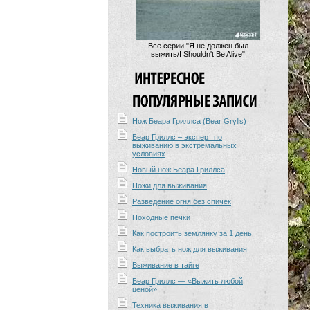
Все серии "Я не должен был
выжить/I Shouldn't Be Alive"
Нож Беара Гриллса (Bear Grylls)
Беар Гриллс – эксперт по
выживанию в экстремальных
условиях
Новый нож Беара Гриллса
Ножи для выживания
Разведение огня без спичек
Походные печки
Как построить землянку за 1 день
Как выбрать нож для выживания
Выживание в тайге
Беар Гриллс — «Выжить любой
ценой»
Техника выживания в