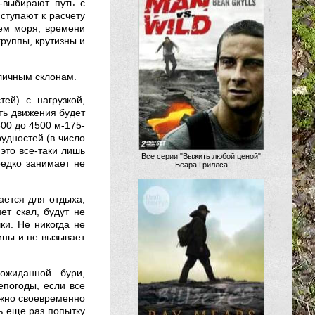
,-выбирают путь с
ступают к расчету
ем моря, времени
группы, крутизны и
личным склонам.
ей) с нагрузкой,
ть движения будет
00 до 4500 м-175-
рудностей (в число
это все-таки лишь
Все серии "Выжить любой ценой"
редко занимает не
Беара Гриллса
ается для отдыха,
т скал, будут не
и. Не никогда не
ины и не вызывает
ожиданной бури,
епогоды, если все
ужно своевременно
ь еще раз попытку