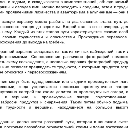
ясь с годами, и складываются в комплекс знаний, объединяемы
ершин и овладев ими, можно переходить к средним, затем к труд
ими проявлениями лихачества и авантюризма в альпинизме — они в
 всякую вершину можно разбить на два основные этапа: путь д
 основного лагеря до вершины. Второй этап в свою очередь де
о нему. Каждый из этих этапов пути характеризуется своими осо
 своими трудностями и опасностями. Прохождение перевалов 
осхождения до выхода на гребень.
ранной вершине складываются как из личных наблюдений, так и 
фотоснимками. Сопоставление различных фотографий поможе
ить схему восхождения, а несколько хороших фотографий преды
шине позволят предвидеть те трудности, с которыми придется вст
 не относится к первовосхождениям.
ния могут быть однодневными или с одним промежуточным лаге
вными, когда устраивается несколько промежуточных лагер
жуточных лагерей эта схема делится на промежуточные лагери, 
я к вершине, и промежуточные лагери, подготовленные
 заброски продуктов и снаряжения. Таким путем обычно подым
ий трудности и вершины, находящиеся на большой высоте
данные дополняются разведкой пути, которая в конечном счет
я, поскольку разработка окончательной схемы и плана восхождени