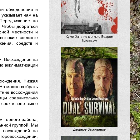
ни обледенения и
 указывает нам на
Передвижение по
 Чтобы добраться
рной местности и
Хуже быть не могло с Беаром
 высокие снежные
Гриллсом
жения, средств и
и. Восхождения на
ью акклиматизации
хождения. Низкая
 Но можно выбрать
етние восхождения
яцы сравнительно
 срок в зоне выше
 горного района,
анной группой. Мы
Двойное Выживание
и восхождений на
 горовосхождений,