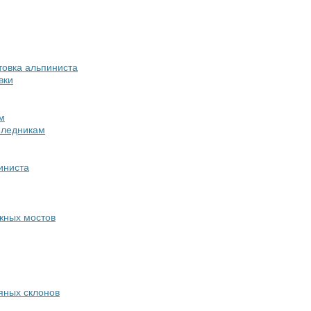
товка альпиниста
вки
м
 ледникам
иниста
жных мостов
яных склонов