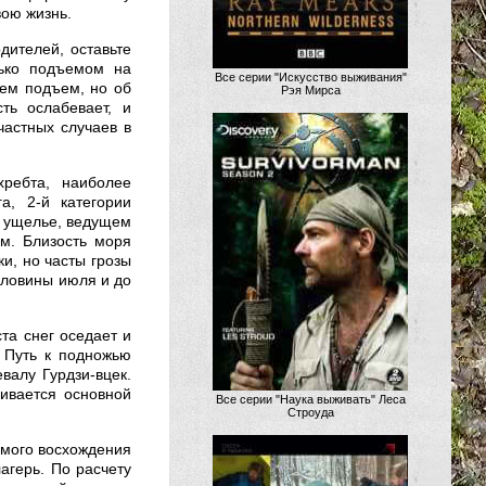
вою жизнь.
дителей, оставьте
лько подъемом на
Все серии "Искусство выживания"
чем подъем, но об
Рэя Мирса
ть ослабевает, и
частных случаев в
ребта, наиболее
а, 2-й категории
в ущелье, ведущем
м. Близость моря
и, но часты грозы
оловины июля и до
та снег оседает и
. Путь к подножью
валу Гурдзи-вцек.
бивается основной
Все серии "Наука выживать" Леса
Строуда
амого восхождения
агерь. По расчету