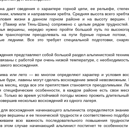
на дает сведения о характере горной цепи, ее рельефе, степе
инии, климате и направлении хребта. Средняя высота всего хребта
словия жизни в данном горном районе и на высоту вершин. 
у (Памир или Тянь-Шань) сопряжено с целым рядом трудностей.
жья вершины, нередко нужно пройти большой путь по высокого
м транспортом преодолевать на пути бурные горные потоки,
ые ледники. Все это требует специальной подготовки, снаря
дения представляют собой большой раздел альпинистской техник
вязаны с работой при очень низкой температуре, с необходимост
самого восхождения.
има или лето — во многом определяют характер и условия вос
тые бури, лавины могут сделать восхождение зимой невозможным.
на месяц, когда все эти препятствия становятся преодолимыми. Л
и специфические особенности, в каждом районе есть свои мес
ы. Только во время устойчивой погоды можно прожить длительный
совершив несколько восхождений из одного лагеря.
для восхождения начинающего альпиниста определяется знанием
ере вершины и ее технической трудности и соответственно подобр
киваем всю важность последовательного повышения трудност
в этом случае начинающий альпинист постигнет те особенности