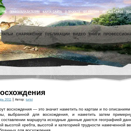
АНИЕ
ПРАВООБЛАДАТЕЛЯМ
КАРТА САЙТА
О ПРОЕКТЕ
ОТ АВТОРА
ДРУЗЬЯ САЙТА
ПО
СТАТЬИ
СНАРЯЖЕНИЕ
ПУБЛИКАЦИИ
ВИДЕО
КНИГИ
ПРОФЕССИОН
восхождения
|
рь 2011
Автор:
turist
ут восхождения — это значит наметить по картам и по описаниям 
ны, выбранной для восхождения, и наметить затем примерн
 составлении маршрута исходные данные даются географией данн
ей высотой хребта, высотой и категорией трудности намеченной 
ыбранных для восхождения.