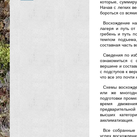
которые, суммиру
Начав с легких в
бороться со всяк
Восхождение на
лагеря и путь от
гребень и путь п
темпом подъема,
составная часть в
Сведения по изб
ознакомиться с 
вершине и состав
с подступов к вер
что все это почти
Схемы восхожде
или же многодне
подготовки проме
время движени
предварительной
высших категор
акклиматизация.
Все собранные 
успех восхождени