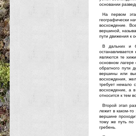
основании развед
На первом эта
географически на
восхождение. Вс
вершиной, называ
пути движения к о
В дальних и б
останавливается
являются те хижи
основном лагере 
обратного пути д
вершины или выш
восхождения, же
требует немало с
восхождение, а в
относится к тем в
Второй этап ра
лежит в каком-то
вершине проходит
тому же путь по 
гребень.