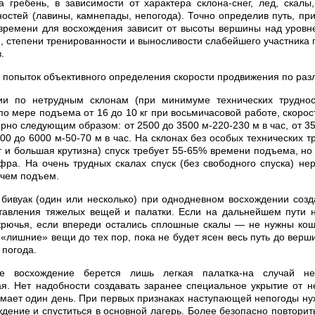
 гребень, в зависимости от характера склона-снег, лед, скалы
ностей (лавины, камнепады, непогода). Точно определив путь, при
 времени для восхождения зависит от высоты вершины над уровн
, степени тренированности и выносливости слабейшего участника 
.
 попыток объективного определения скорости продвижения по раз
и по нетрудным склонам (при минимуме технических трудност
 мере подъема от 16 до 10 кг при восьмичасовой работе, скорос
рно следующим образом: от 2500 до 3500 м-220-230 м в час, от 35
000 до 6000 м-50-70 м в час. На склонах без особых технических т
т и большая крутизна) спуск требует 55-65% времени подъема, но 
ра. На очень трудных скалах спуск (без свободного спуска) не
 чем подъем.
бивуак (один или несколько) при однодневном восхождении созд
тавления тяжелых вещей и палатки. Если на дальнейшем пути не
крючья, если впереди остались сплошные скалы — не нужны кошк
 «лишние» вещи до тех пор, пока не будет ясен весь путь до верш
 погода.
е восхождение берется лишь легкая палатка-на случай не
ая. Нет надобности создавать заранее специальное укрытие от н
мает один день. При первых признаках наступающей непогоды н
ждение и спуститься в основной лагерь. Более безопасно повторит