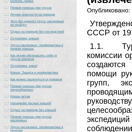
Болезнь Лайма
Первая помощь при укусах
Опубликовано:
Летние опасности на природе
Утвержден
Лето без единого укуса: насекомые
не пройдут
СССР от 19 
Отдых на природе без последствий
Осторожно, клещи!
1.1. Тур
Укусы насекомых: профилактика и
первая помощь
комиссии о
Как летом обезопасить себя от
укусов комаров
создаются
Осторожно, клещ!
помощи рук
Клещи. Защита и профилактика
Как можно защититься от комаров
групп, эк
Первая помощь при укусах
проводящи
паукообразных
Клещи летом
руководст
Нападение лесных клещей
целесообра
Отдых на природе без клещей
Первая помощь при укусах
экспедиций
насекомых
соблюдении
Укусы насекомых: профилактика и
лечение