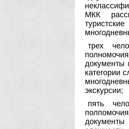
неклассиф
МКК расс
туристск
многодневн
трех чел
полномоч
документы 
категории с
многодне
экскурсии;
пять чел
полпомоч
документы 