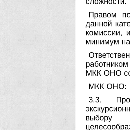
сложности.
Правом по
данной кат
комиссии, 
минимум на
Ответстве
работником
МКК ОНО со
МКК ОНО:
3.3. Пров
экскурсион
выбору 
целесообраз