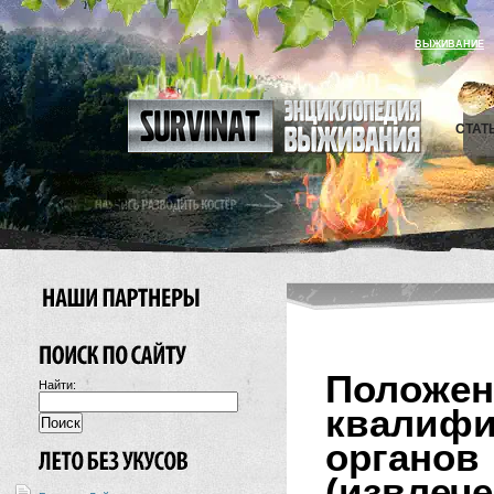
ВЫЖИВАНИЕ
СТАТ
Поло
Найти:
квали
органо
(извлече