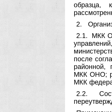
образца, 
рассмотрен
2. Органи
2.1. МКК 
управлени
министерст
после согл
районной,
МКК ОНО; р
МКК федера
2.2. Сос
переутверж