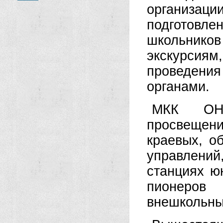
организ
подготовл
школьников
экскурсиям
проведения
органами.
МКК ОНО
просвещен
краевых, о
управлени
станциях ю
пионеров
внешкольны