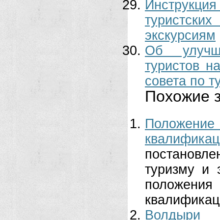
Инструкци
туристски
экскурсиям
Об улучш
туристов н
совета по т
Похожие з
Положен
квалифик
постановле
туризму и 
положен
квалификац
Волдыри 