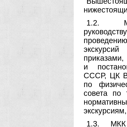
Вышестоя
нижестоящи
1.2. М
руководст
проведени
экскурсий
приказами,
и постано
СССР, ЦК В
по физиче
совета по
норматив
экскурсиям
1.3. МКК 