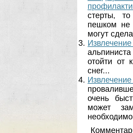
профилакти
стерты, т
пешком не 
могут сдела
Извлечени
альпиниста
отойти от 
снег...
Извлечен
проваливш
очень быс
может зам
необходимо 
Комментар