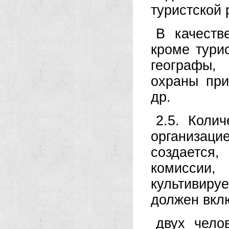
туристской 
В качеств
кроме тури
географы,
охраны при
др.
2.5. Коли
организац
создается
комиссии
культивиру
должен вкл
двух чело