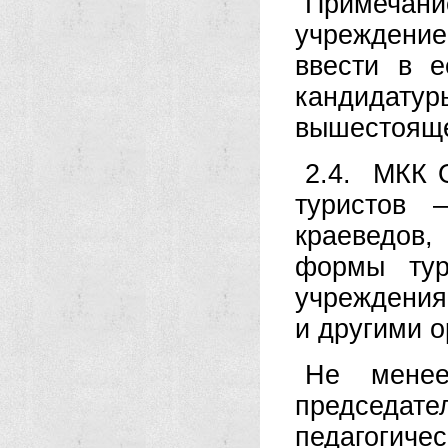
Примечани
учреждение
ввести в е
кандидатур
вышестоящ
2.4. МКК 
туристов 
краеведов
формы тур
учреждения
и другими о
Не мене
председате
педагогич