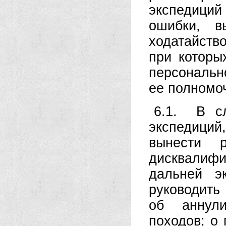
экспедици
ошибки, 
ходатайств
при которы
персональн
ее полномо
6.1. В сл
экспедиций
вынести 
дисквалифи
дальней э
руководить
об аннули
походов; о