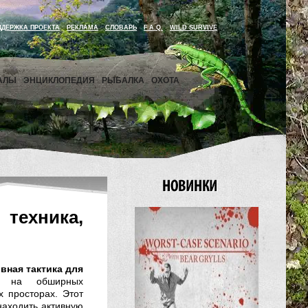
ДДЕРЖКА ПРОЕКТА
РЕКЛАМА
СЛОВАРЬ
F.A.Q.
WILD SURVIVE
АЛЫ
ЭНЦИКЛОПЕДИЯ
РЫБАЛКА
ОХОТА
техника,
вная тактика для
 на обширных
 просторах. Этот
находить активную