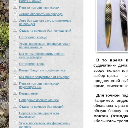
Болезнь Лайма
Первая помощь при укусах
Летние опасности на природе
Лето без единого укуса: насекомые
не пройдут
Отдых на природе без последствий
Осторожно, клещи!
Укусы насекомых: профилактика и
первая помощь
Как летом обезопасить себя от
укусов комаров
В то время к
Осторожно, клещ!
судачатники дела
вроде тюльки ил
Клещи. Защита и профилактика
выбор цвета — э
Как можно защититься от комаров
предпочтений рыбы
Первая помощь при укусах
яркие, «кислотны
паукообразных
Клещи летом
Для точной по
Например, тандем
Нападение лесных клещей
облавливать разн
Отдых на природе без клещей
лёгкую блесну н
Первая помощь при укусах
монтаж (отводн
насекомых
«большого» тролл
Укусы насекомых: профилактика и
лечение