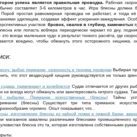
ором успеха является правильная проводка.
Рабочая скорос
обычно составляет 3-6 километров в час. Игра блесны должна б
. Порой простая равномерная проводка не работает, и тогда её
ваниями удилищем, создавая эффект ускорения-замедления. Особ
ерспективных участков:
бровок, свалов в глубину, каменистых 
блесна или лопасть воблера периодически чиркает по дну, подни
это всегда маленькое чудо и результат тонкого расчёта, где скоро
ваются воедино, чтобы обмануть этого осторожного хищника, о
иси:
лесну: выбор приманки, сезонность и техника проводки
Выбирая пр
нить, что этот вездесущий хищник руководствуется не только зрен
судака: привлекают и колеблются
Судак отличается от других ры
 не всегда могут обмануть или заинтересовать хитрого судака. Так 
й рыбалки: Приманки искусственные (блесны)
Тайны усп
приманки (блесны) Существует три типа приманок: искусст
разнообразие огромно. Опыт показывает, что...
сны, изготовление блесны из чайной ложки и пивной банки, вар
ки магазинов завалены различными блеснами промышленного про
ловистая блесна это та, которая изготовлена собственными руками
крыты.