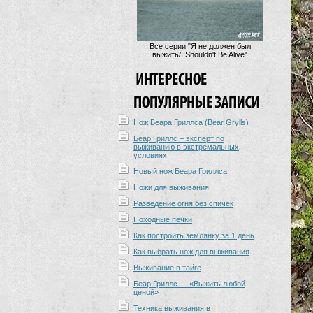
Все серии "Я не должен был
выжить/I Shouldn't Be Alive"
Нож Беара Гриллса (Bear Grylls)
Беар Гриллс – эксперт по
выживанию в экстремальных
условиях
Новый нож Беара Гриллса
Ножи для выживания
Разведение огня без спичек
Походные печки
Как построить землянку за 1 день
Как выбрать нож для выживания
Выживание в тайге
Беар Гриллс — «Выжить любой
ценой»
Техника выживания в