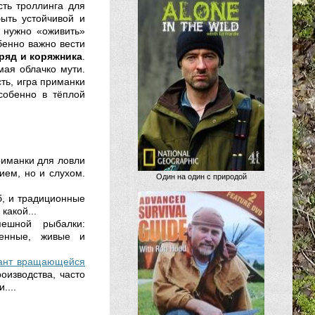
ть троллинга для
ыть устойчивой и
 нужно «оживить»
енно важно вести
гряд и коряжника
.
мая облачко мути.
сть, игра приманки
собенно в тёплой
иманки для ловли
ием, но и слухом.
Один на один с природой
б, и традиционные
какой...
ешной рыбалки:
венные, живые и
иант вращающейся
изводства, часто
....