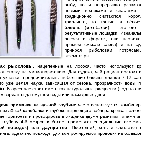
рыбу, но и непрерывно развивае
новыми техниками и снастями.
традиционно считаются корол
троллинга, то тонкие и лёгк
блесны
(колебалки) — это его т
результативные лошадки. Изначаль
лосося и форели, они неожида
прямом смысле слова) и на суд
принося рыболовам потрясаю
экземпляры.
ак рыболовы,
нацеленные на лосося, часто используют кр
ют ставку на миниатюризацию. Для судака, чей рацион состоит 
и уклейки, предпочтительны небольшие блёсны длиной 7-12 сан
то уже целая наука, зависящая от сезона, прозрачности воды, 
. В арсенале стоит иметь как натуральные расцветки (под плотву
е» варианты для мутной воды или пасмурных дней.
дачи приманки на нужной глубине
часто используется комбинир
 из лёгкой колебалки и глубоко ныряющего воблера-крэнка позво
ые горизонты и провоцировать хищника двумя разными типами иг
а глубину 4-6 метров и более, применяют специальные систем
ой поводок)
или
даунриггер
. Последний, хоть и считается
инга, идеально подходит для контролируемой проводки на большой