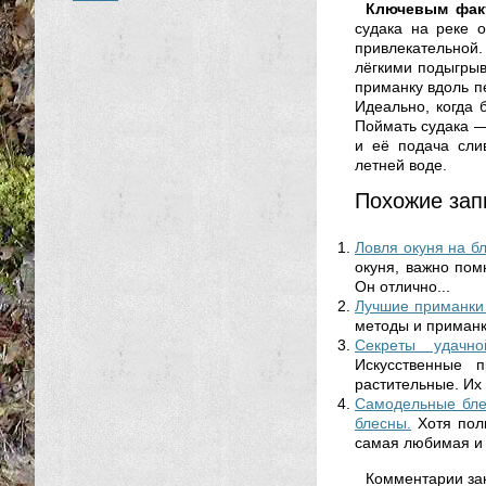
Ключевым факт
судака на реке 
привлекательной
лёгкими подыгры
приманку вдоль п
Идеально, когда 
Поймать судака — 
и её подача сли
летней воде.
Похожие зап
Ловля окуня на б
окуня, важно пом
Он отлично...
Лучшие приманки 
методы и приманки
Секреты удачно
Искусственные 
растительные. Их 
Самодельные бле
блесны.
Хотя пол
самая любимая и у
Комментарии за