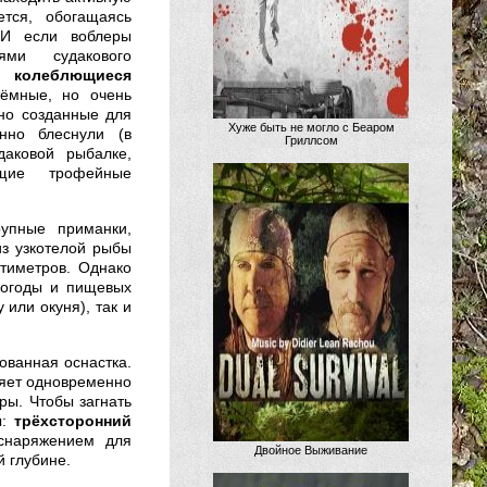
тся, обогащаясь
 И если воблеры
ями судакового
ие
колеблющиеся
ёмные, но очень
но созданные для
Хуже быть не могло с Беаром
нно блеснули (в
Гриллсом
аковой рыбалке,
щие трофейные
упные приманки,
из узкотелой рыбы
тиметров. Однако
погоды и пищевых
 или окуня), так и
ованная оснастка.
ляет одновременно
ры. Чтобы загнать
ы:
трёхсторонний
 снаряжением для
Двойное Выживание
 глубине.