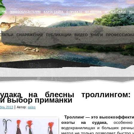
АНИЕ
ПРАВООБЛАДАТЕЛЯМ
КАРТА САЙТА
О ПРОЕКТЕ
ОТ АВТОРА
ДРУЗЬЯ САЙТА
ПО
СТАТЬИ
СНАРЯЖЕНИЕ
ПУБЛИКАЦИИ
ВИДЕО
КНИГИ
ПРОФЕССИОН
удака на блесны троллингом: 
 и выбор приманки
|
брь 2013
Автор:
axiss
Троллинг — это высокоэффекти
охоты на судака,
особенно
водохранилищах и больших речных
метод не только позволяет быстро 