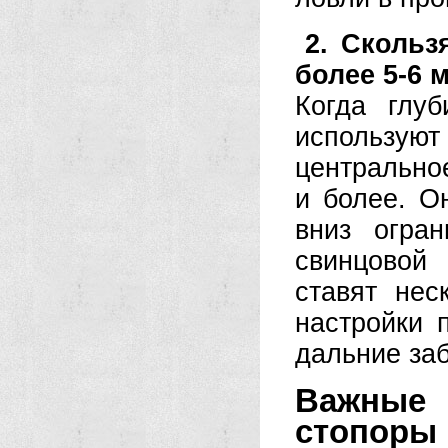
2. Скольз
более 5-6 
Когда глу
использу
центрально
и более. О
вниз огра
свинцовой
ставят нес
настройки 
дальние заб
Важные 
стопоры