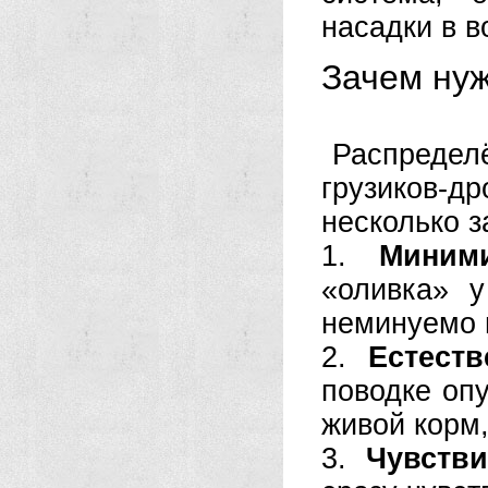
насадки в в
Зачем нуж
Распредел
грузиков-д
несколько з
1.
Миними
«оливка» у
неминуемо 
2.
Естеств
поводке опу
живой корм,
3.
Чувстви