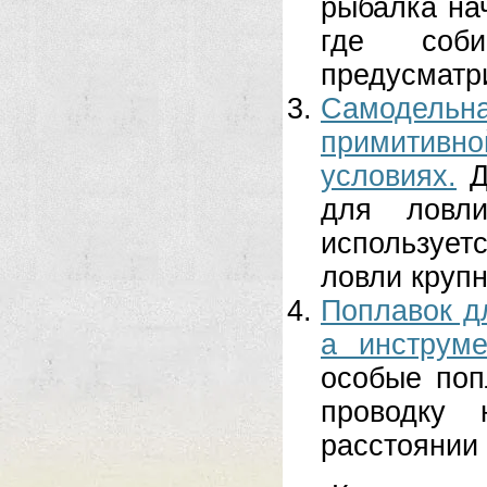
рыбалка нач
где соби
предусматри
Самодельн
примитивн
условиях.
Д
для ловл
использует
ловли крупн
Поплавок дл
а инструм
особые поп
проводку 
расстоянии о