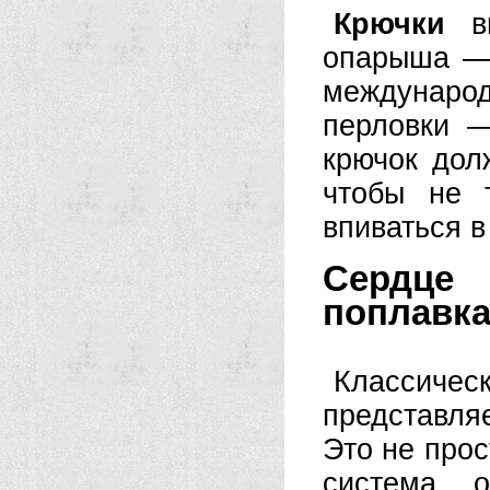
Крючки
вы
опарыша — 
международ
перловки —
крючок дол
чтобы не 
впиваться в
Сердце 
поплавк
Классич
представля
Это не прос
система, 