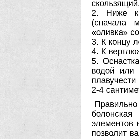
скользящий,
2. Ниже к
(сначала 
«оливка» со
3. К концу 
4. К вертлю
5. Оснастк
водой или 
плавучести
2-4 сантиме
Правиль
болонска
элементов н
позволит в