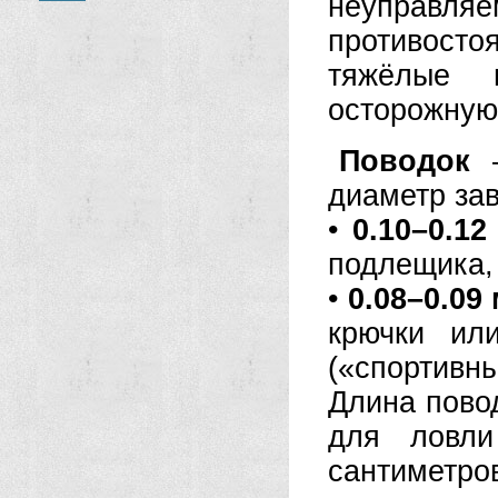
неуправл
противост
тяжёлые 
осторожную
Поводок
—
диаметр зав
•
0.10–0.12
подлещика, 
•
0.08–0.09
крючки ил
(«спортивны
Длина пово
для ловли
сантиметров