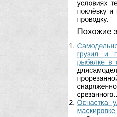
условиях т
поклёвку и
проводку.
Похожие з
Самодельн
грузил и 
рыбалке в 
длясамоде
прорезанно
снаряженно
срезанного..
Оснастка у
маскировк