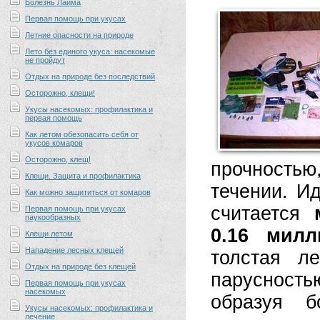
Болезнь Лайма
Первая помощь при укусах
Летние опасности на природе
Лето без единого укуса: насекомые
не пройдут
Отдых на природе без последствий
Осторожно, клещи!
Укусы насекомых: профилактика и
первая помощь
Как летом обезопасить себя от
укусов комаров
Осторожно, клещ!
прочность
Клещи. Защита и профилактика
течении. И
Как можно защититься от комаров
считается
Первая помощь при укусах
паукообразных
0.16 милл
Клещи летом
Нападение лесных клещей
толстая л
Отдых на природе без клещей
парусность
Первая помощь при укусах
насекомых
образуя б
Укусы насекомых: профилактика и
лечение