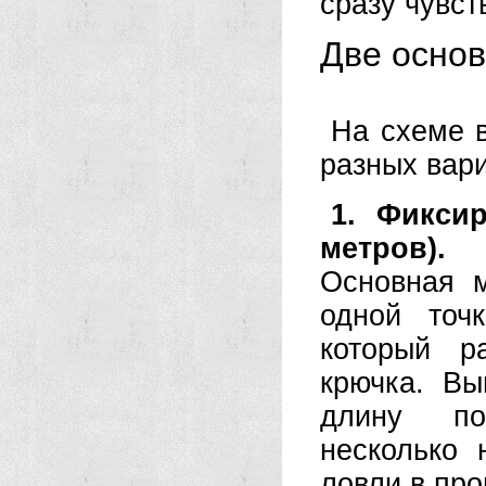
сразу чувст
Две основ
На схеме 
разных вари
1. Фиксир
метров).
Основная м
одной то
который р
крючка. В
длину по
несколько 
ловли в про