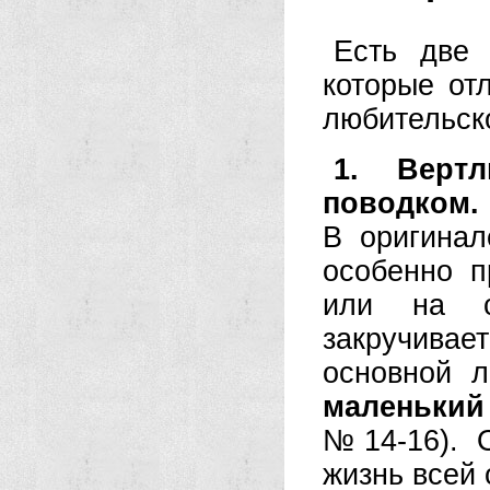
Есть две 
которые от
любительск
1. Верт
поводком.
В оригинал
особенно п
или на с
закручива
основной 
маленький
№14-16). О
жизнь всей 