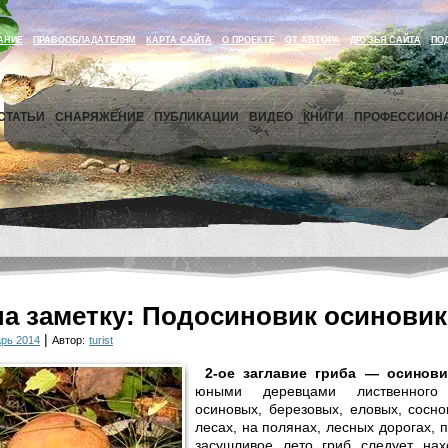
АНИЕ
ПРАВООБЛАДАТЕЛЯМ
КАРТА САЙТА
О ПРОЕКТЕ
ОТ АВТОРА
ДРУЗЬЯ САЙТА
ПО
СТАТЬИ
СНАРЯЖЕНИЕ
ПУБЛИКАЦИИ
ВИДЕО
КНИГИ
ПРОФЕССИОН
на заметку: Подосиновик осиновик
|
рь 2014
Автор:
turist
2-ое заглавие гриба — осинови
юными деревцами лиственного
осиновых, березовых, еловых, сосн
лесах, на полянах, лесных дорогах, 
засушливое лето гриб следует на