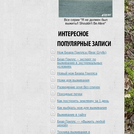
Все серии "Я не должен был
выжить/I Shouldn't Be Alive"
Нож Беара Гриллса (Bear Grylls)
Беар Гриллс – эксперт по
выживанию в экстремальных
условиях
Новый нож Беара Гриллса
Ножи для выживания
Разведение огня без спичек
Походные печки
Как построить землянку за 1 день
Как выбрать нож для выживания
Выживание в тайге
Беар Гриллс — «Выжить любой
ценой»
Техника выживания в