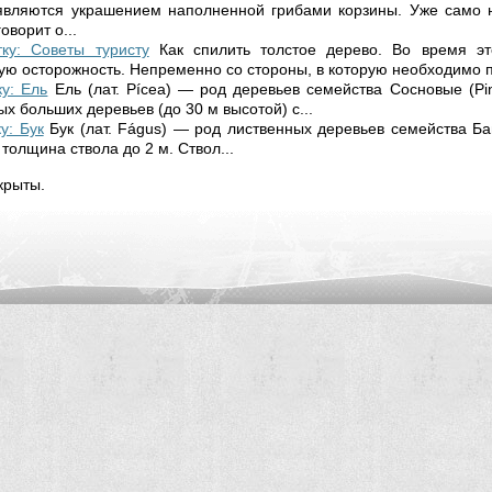
 являются украшением наполненной грибами корзины. Уже само 
оворит о...
ку: Советы туристу
Как спилить толстое дерево. Во время э
ую осторожность. Непременно со стороны, в которую необходимо по
ку: Ель
Ель (лат. Pícea) — род деревьев семейства Сосновые (Pi
х больших деревьев (до 30 м высотой) с...
у: Бук
Бук (лат. Fágus) — род лиственных деревьев семейства Б
 толщина ствола до 2 м. Ствол...
крыты.