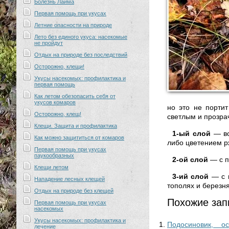
Болезнь Лайма
Первая помощь при укусах
Летние опасности на природе
Лето без единого укуса: насекомые
не пройдут
Отдых на природе без последствий
Осторожно, клещи!
Укусы насекомых: профилактика и
первая помощь
Как летом обезопасить себя от
укусов комаров
но это не портит
Осторожно, клещ!
светлым и прозра
Клещи. Защита и профилактика
1-ый слой
— вс
Как можно защититься от комаров
либо цветением р
Первая помощь при укусах
паукообразных
2-ой слой
— с п
Клещи летом
3-ий слой
— с п
Нападение лесных клещей
тополях и березн
Отдых на природе без клещей
Похожие зап
Первая помощь при укусах
насекомых
Укусы насекомых: профилактика и
Подосиновик, ос
лечение