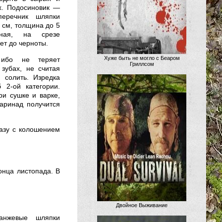
х. Подосиновик —
перечник шляпки
 см, толщина до 5
жная, на срезе
ет до черноты.
Хуже быть не могло с Беаром
бо не теряет
Гриллсом
 зубах, не считая
, солить. Изредка
 2-ой категории.
и сушке и варке,
маринад получится
азу с колошением
онца листопада. В
Двойное Выживание
ранжевые шляпки