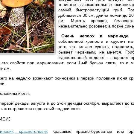
тенистых высокоствольных осинника
самый быстрорастущий гриб. По
добивается 30 см, длина ножки до 20
см. Мякоть крепкая, белосне
незначительно розовеет, а позже сине
Очень неплох в маринаде,
и
собственной крепости и хрустит на
того, его можно сушить, поджарить
бывает червивым, не мнется. Гриб
Единственный недочет — чернеет пр
 его свойств при мариновании: если 1-ый бульон слить, то и 
чным.
его на неделю возникают осиновики в первой половине июня ср
жи.
оловины июля.
ервой декады августа и до 2-ой декады октября, вырастают до к
яках встречается сероватый подосиновик.
иси:
иновик, красноголовик
Красивые красно-буроватые или о