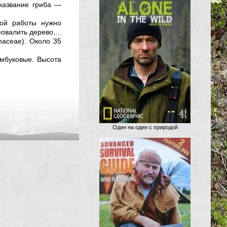
название гриба —
той работы нужно
валить дерево,...
naceae). Около 35
амбуковые. Высота
Один на один с природой