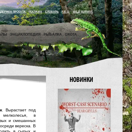
ДДЕРЖКА ПРОЕКТА
РЕКЛАМА
СЛОВАРЬ
F.A.Q.
WILD SURVIVE
АЛЫ
ЭНЦИКЛОПЕДИЯ
РЫБАЛКА
ОХОТА
к
. Вырастает под
 мелколесья, в
овых и смешанных
посреди вереска. В
ходить в сырых и