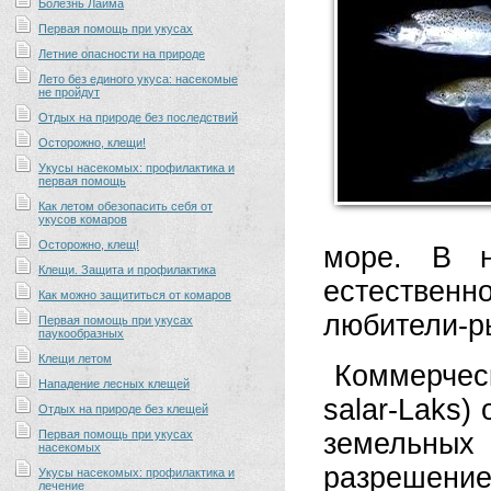
Болезнь Лайма
Первая помощь при укусах
Летние опасности на природе
Лето без единого укуса: насекомые
не пройдут
Отдых на природе без последствий
Осторожно, клещи!
Укусы насекомых: профилактика и
первая помощь
Как летом обезопасить себя от
укусов комаров
Осторожно, клещ!
море. В н
Клещи. Защита и профилактика
естестве
Как можно защититься от комаров
любители-р
Первая помощь при укусах
паукообразных
Клещи летом
Коммерческ
Нападение лесных клещей
salar-Laks
Отдых на природе без клещей
Первая помощь при укусах
земельных
насекомых
разреше
Укусы насекомых: профилактика и
лечение