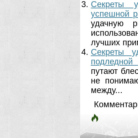
Секреты 
успешной р
удачную 
использова
лучших прим
Секреты у
подледной
путают блес
не понимаю
между...
Комментар