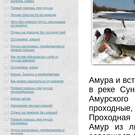
Болезнь Лайма
Первая помощь при укусах
Летние опасности на природе
Лето без единого укуса: насекомые
не пройдут
Отдых на природе без последствий
Осторожно, клещи!
Укусы насекомых: профилактика и
первая помощь
Как летом обезопасить себя от
укусов комаров
Осторожно, клещ!
Клещи. Защита и профилактика
Амура и вст
Как можно защититься от комаров
в реке Сун
Первая помощь при укусах
паукообразных
Амурского
Клещи летом
Нападение лесных клещей
проходны
Отдых на природе без клещей
Проходная 
Первая помощь при укусах
насекомых
Амур из л
Укусы насекомых: профилактика и
лечение