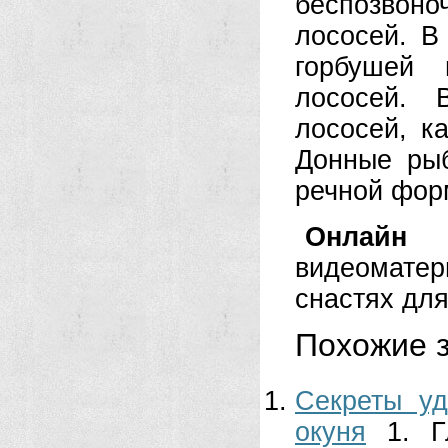
беспозвоно
лососей. В
горбушей 
лососей. 
лососей, к
Донные рыб
речной фор
Онлайн 
видеоматер
снастях для
Похожие з
Секреты уд
окуня
1. 