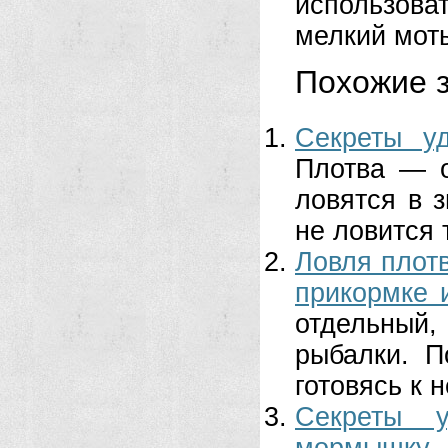
использова
мелкий моты
Похожие з
Секреты у
Плотва — о
ловятся в 
не ловится 
Ловля плотв
прикормке 
отдельный,
рыбалки. П
готовясь к н
Секреты 