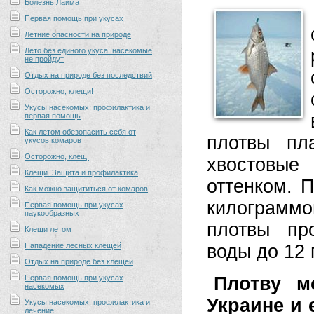
Болезнь Лайма
Первая помощь при укусах
Летние опасности на природе
Лето без единого укуса: насекомые
не пройдут
Отдых на природе без последствий
Осторожно, клещи!
Укусы насекомых: профилактика и
первая помощь
Как летом обезопасить себя от
плотвы пл
укусов комаров
Осторожно, клещ!
хвостовые
Клещи. Защита и профилактика
оттенком. 
Как можно защититься от комаров
килограмм
Первая помощь при укусах
паукообразных
плотвы пр
Клещи летом
Нападение лесных клещей
воды до 12 
Отдых на природе без клещей
Первая помощь при укусах
Плотву м
насекомых
Украине и 
Укусы насекомых: профилактика и
лечение