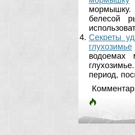
мормышку
мормышку.
белесой р
использоват
Секреты уд
глухозимье
водоемах 
глухозимье
период, поск
Комментар