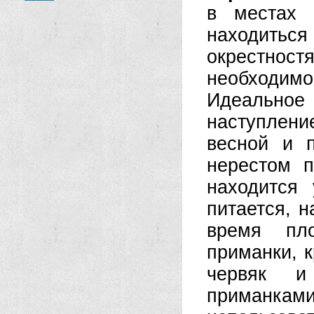
в местах 
находить
окрестно
необходимо
Идеально
наступлен
весной и 
нерестом п
находится
питается, 
время пл
приманки, 
червяк и
приманка