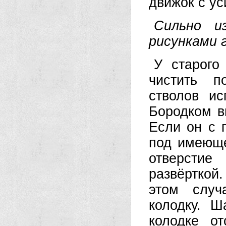
движок с ус
Сильно и
рисунками г
У старого
чистить п
стволов ис
Бородком в
Если он с 
под имеюще
отверсти
развёрткой
этом случ
колодку. Ш
колодке о