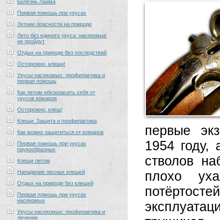
Болезнь Лайма
Первая помощь при укусах
Летние опасности на природе
Лето без единого укуса: насекомые
не пройдут
Отдых на природе без последствий
Осторожно, клещи!
Укусы насекомых: профилактика и
первая помощь
Как летом обезопасить себя от
укусов комаров
Осторожно, клещ!
Клещи. Защита и профилактика
первые эк
Как можно защититься от комаров
1954 году,
Первая помощь при укусах
паукообразных
стволов на
Клещи летом
Нападение лесных клещей
плохо уха
Отдых на природе без клещей
потёртосте
Первая помощь при укусах
насекомых
эксплуатац
Укусы насекомых: профилактика и
лечение