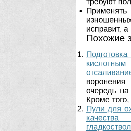
требуют по
Применят
изношенны
исправит, а
Похожие з
Подготовка
кислотным 
отсаливан
воронения
очередь на
Кроме того,
Пули для о
качеств
гладкоство