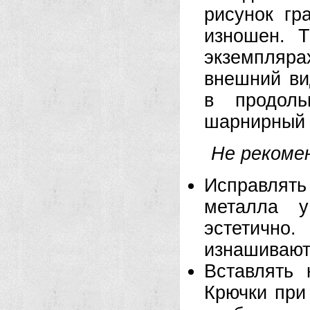
рисунок гр
изношен. Т
экземпляр
внешний ви
в продоль
шарнирный б
Не рекоме
Исправлять
металла у
эстетичн
изнашивают
Вставлять 
Крючки при