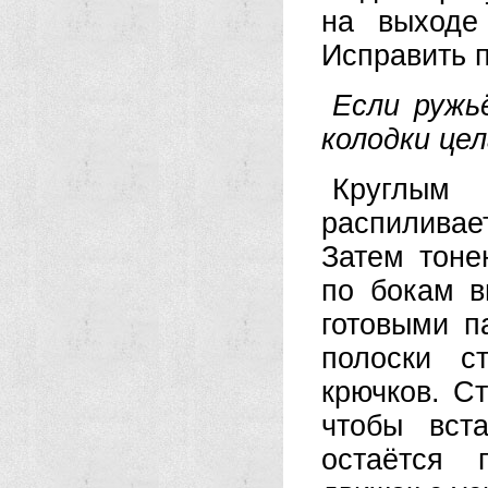
на выходе
Исправить 
Если ружь
колодки цел
Круглым 
распиливае
Затем тоне
по бокам 
готовыми п
полоски с
крючков. С
чтобы вст
остаётся 