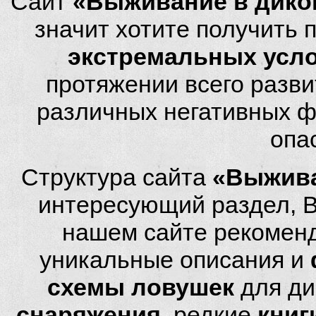
Сайт
«Выживание в дико
значит хотите получить
экстремальных усл
протяжении всего разви
различных негативных фа
опа
Структура сайта
«Выжива
интересующий раздел, 
нашем сайте рекомен
уникальные описания и
схемы ловушек
для ди
снаряжения
, редкие
книг