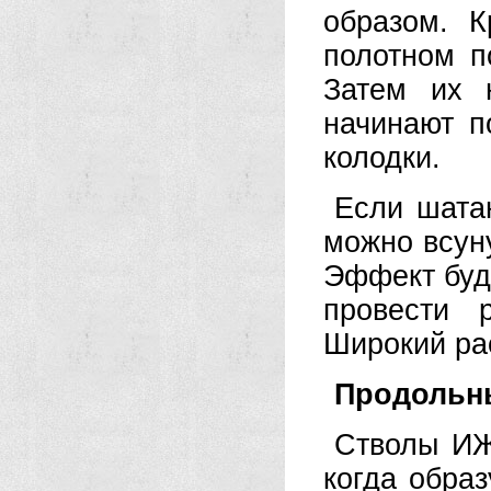
образом. 
полотном п
Затем их 
начинают п
колодки.
Если шата
можно всун
Эффект буд
провести 
Широкий ра
Продольн
Стволы ИЖ
когда обра