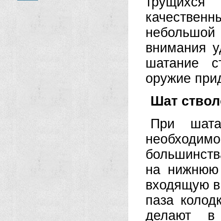
трущихся
качествен
небольшой
внимания у
шатание с
оружие при
Шат ствол
При шата
необходи
большинств
на нижнюю 
входящую в
паза колод
делают в