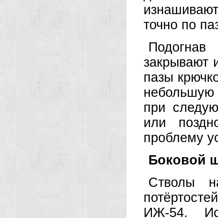
изнашивают
точно по па
Подогнав
закрывают 
пазы крючко
небольшую 
при следую
или поздн
проблему у
Боковой ш
Стволы на
потёртост
ИЖ-54. И