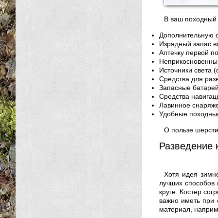
В ваш походный 
Дополнительную о
Изрядный запас в
Аптечку первой п
Неприкосновенный
Источники света (
Средства для разв
Запасные батарей
Средства навигаци
Лавинное снаряже
Удобные походные
О пользе шерсти
Разведение 
Хотя идея зимне
лучших способов 
круге. Костер сог
важно иметь при 
материал, наприм