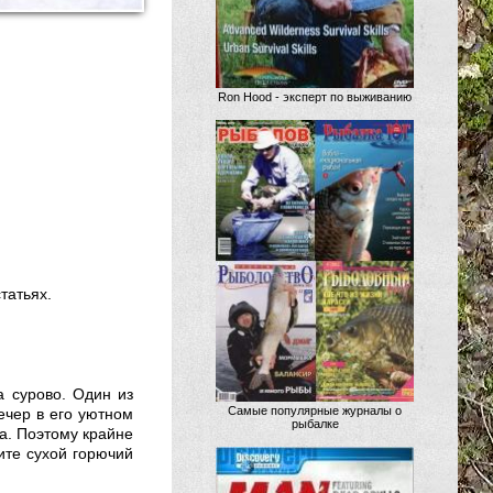
Ron Hood - эксперт по выживанию
татьях.
а сурово. Один из
Самые популярные журналы о
ечер в его уютном
рыбалке
та. Поэтому крайне
ите сухой горючий