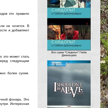
одов это правило
сли не хочется. В
ости и добавляют
Все серии "Следопыт" Глеба
Данильцева
о это может стать
перед следующим
жно более сухим.
ечной фонарь. Это
внутри. Интересная