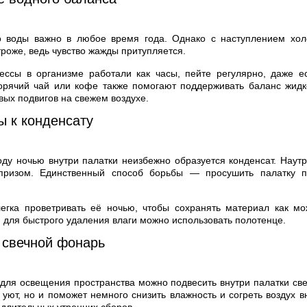
о воды важно в любое время года. Однако с наступлением хол
троже, ведь чувство жажды притупляется.
ессы в организме работали как часы, пейте регулярно, даже е
орячий чай или кофе также помогают поддерживать баланс жидк
вых подвигов на свежем воздухе.
ы к конденсату
ду ночью внутри палатки неизбежно образуется конденсат. Наутр
призом. Единственный способ борьбы — просушить палатку 
егка проветривать её ночью, чтобы сохранять материал как мо
 для быстрого удаления влаги можно использовать полотенце.
 свечной фонарь
для освещения пространства можно подвесить внутри палатки св
 уют, но и поможет немного снизить влажность и согреть воздух 