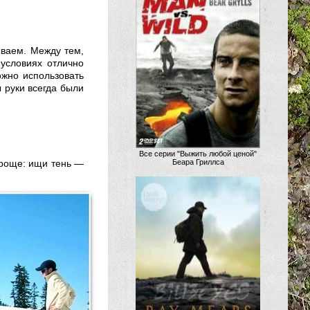
ываем. Между тем,
 условиях отлично
ожно использовать
 руки всегда были
Все серии "Выжить любой ценой"
проще: ищи тень —
Беара Гриллса