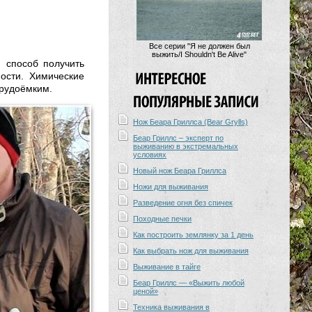
Все серии "Я не должен был
выжить/I Shouldn't Be Alive"
 способ получить
ости. Химические
трудоёмким.
Нож Беара Гриллса (Bear Grylls)
Беар Гриллс – эксперт по
выживанию в экстремальных
условиях
Новый нож Беара Гриллса
Ножи для выживания
Разведение огня без спичек
Походные печки
Как построить землянку за 1 день
Как выбрать нож для выживания
Выживание в тайге
Беар Гриллс — «Выжить любой
ценой»
Техника выживания в