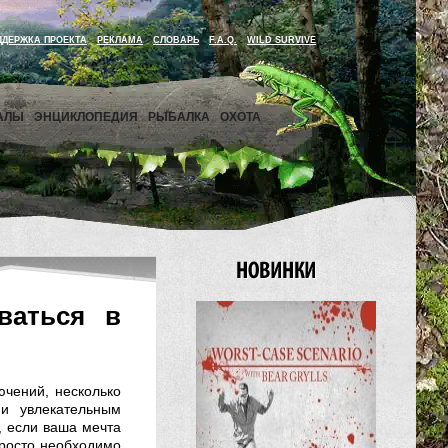
ДДЕРЖКА ПРОЕКТА
РЕКЛАМА
СЛОВАРЬ
F.A.Q.
WILD SURVIVE
АЛЫ
ЭНЦИКЛОПЕДИЯ
РЫБАЛКА
ОХОТА
ваться в
чений, несколько
и увлекательным
, если ваша мечта
просто необходимо