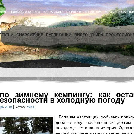
АНИЕ
ПРАВООБЛАДАТЕЛЯМ
КАРТА САЙТА
О ПРОЕКТЕ
ОТ АВТОРА
ДРУЗЬЯ САЙТА
ПО
СТАТЬИ
СНАРЯЖЕНИЕ
ПУБЛИКАЦИИ
ВИДЕО
КНИГИ
ПРОФЕССИОН
по зимнему кемпингу: как оста
безопасности в холодную погоду
|
рь 2018
Автор:
axiss
Если вы настоящий любитель приклю
дней в году, посвященных долгим 
походам, — это ваша история. Однако
— разбить лагерь среди снегов, вам 