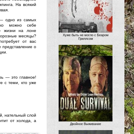
мпинга. На всякий
ивая.
— одно из самых
ько можно себе
е жизни на лоне
Хуже быть не могло с Беаром
морозные месяцы?
Гриллсом
потребует от вас
е представление о
ции.
рь — это главное!
е с теми, кто уже
ый, нательный слой
тит от холода, а
Двойное Выживание