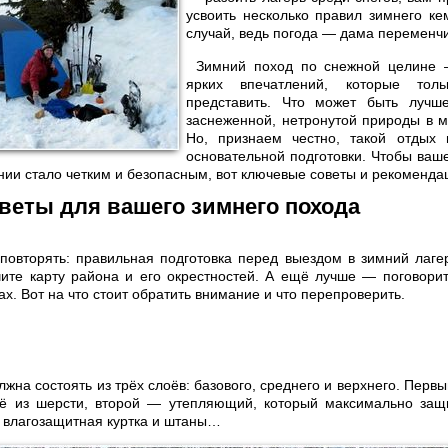
усвоить несколько правил зимнего ке
случай, ведь погода — дама переменч
Зимний поход по снежной целине 
ярких впечатлений, которые тол
представить. Что может быть лучш
заснеженной, нетронутой природы в 
Но, признаем честно, такой отдых 
основательной подготовки. Чтобы ваш
ии стало четким и безопасным, вот ключевые советы и рекоменда
веты для вашего зимнего похода
повторять: правильная подготовка перед выездом в зимний лаге
ите карту района и его окрестностей. А ещё лучше — поговорит
ах. Вот на что стоит обратить внимание и что перепроверить.
жна состоять из трёх слоёв: базового, среднего и верхнего. Перв
ё из шерсти, второй — утепляющий, который максимально защи
и влагозащитная куртка и штаны…