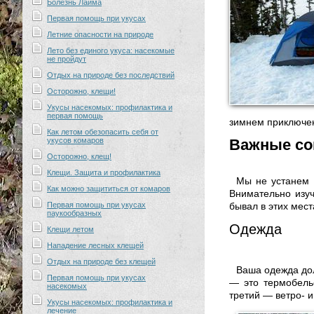
Болезнь Лайма
Первая помощь при укусах
Летние опасности на природе
Лето без единого укуса: насекомые
не пройдут
Отдых на природе без последствий
Осторожно, клещи!
Укусы насекомых: профилактика и
первая помощь
зимнем приключен
Как летом обезопасить себя от
укусов комаров
Важные со
Осторожно, клещ!
Клещи. Защита и профилактика
Мы не устанем 
Как можно защититься от комаров
Внимательно изуч
Первая помощь при укусах
бывал в этих мест
паукообразных
Одежда
Клещи летом
Нападение лесных клещей
Отдых на природе без клещей
Ваша одежда дол
Первая помощь при укусах
— это термобель
насекомых
третий — ветро- 
Укусы насекомых: профилактика и
лечение