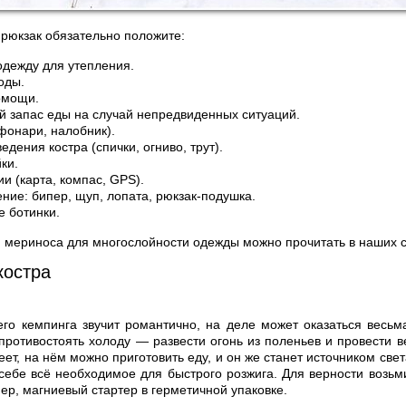
рюкзак обязательно положите:
дежду для утепления.
оды.
омощи.
 запас еды на случай непредвиденных ситуаций.
фонари, налобник).
едения костра (спички, огниво, трут).
ки.
и (карта, компас, GPS).
ние: бипер, щуп, лопата, рюкзак-подушка.
 ботинки.
 мериноса для многослойности одежды можно прочитать в наших с
костра
го кемпинга звучит романтично, на деле может оказаться весьм
противостоять холоду — развести огонь из поленьев и провести в
реет, на нём можно приготовить еду, и он же станет источником све
себе всё необходимое для быстрого розжига. Для верности возьм
ер, магниевый стартер в герметичной упаковке.