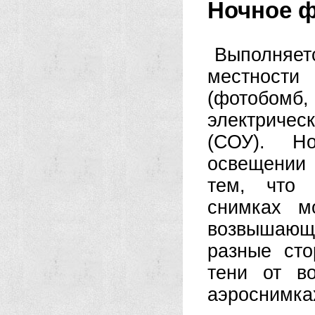
Ночное ф
Выполняе
местности
(фотобом
электричес
(СОУ). Н
освещении
тем, что 
снимках м
возвышающ
разные ст
тени от в
аэроснимках