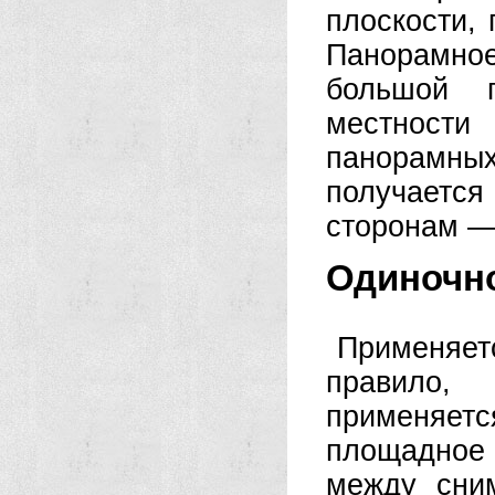
плоскости,
Панорамн
большой 
местност
панорамны
получается
сторонам —
Одиночн
Применяет
правило,
применяет
площадное
между сни