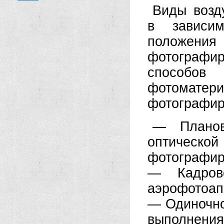
Виды возд
в зависи
положени
фотографи
способо
фотомат
фотографир
— Планов
оптическ
фотографир
— Кадров
аэрофотоап
— Одиночно
выполнения