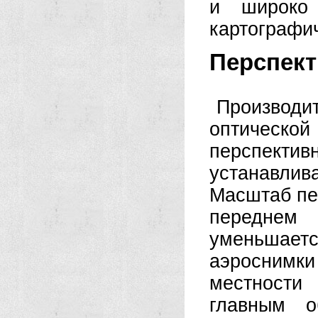
и широко 
картографи
Перспект
Производи
оптическо
перспекти
устанавлив
Масштаб пе
передне
уменьшает
аэроснимки
местности
главным о