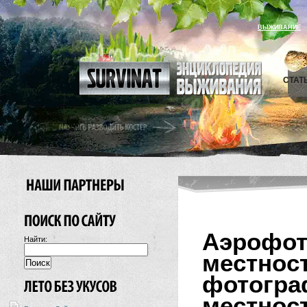
ВЫЖИВАНИЕ
СТАТ
Аэроф
Найти:
местн
фотогр
местност