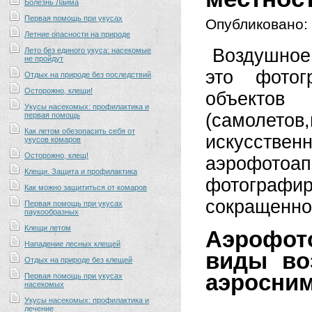
Болезнь Лайма
Первая помощь при укусах
Опубликовано:
Летние опасности на природе
Воздушное
Лето без единого укуса: насекомые
не пройдут
это фотог
Отдых на природе без последствий
Осторожно, клещи!
объекто
Укусы насекомых: профилактика и
(самолето
первая помощь
Как летом обезопасить себя от
искусств
укусов комаров
Осторожно, клещ!
аэрофотоа
Клещи. Защита и профилактика
фотографи
Как можно защититься от комаров
сокращенно
Первая помощь при укусах
паукообразных
Клещи летом
Аэрофото
Нападение лесных клещей
виды во
Отдых на природе без клещей
аэросним
Первая помощь при укусах
насекомых
Укусы насекомых: профилактика и
лечение