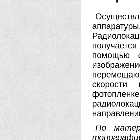
Осуществ
аппарату
Радиолок
получается 
помощью о
изображе
перемещаю
скорости 
фотопле
радиолокац
направлени
По матер
топографи