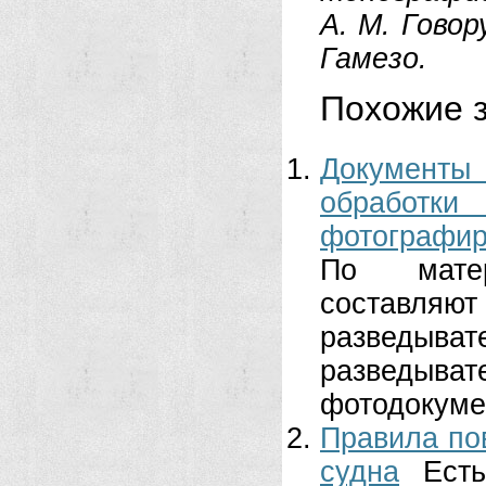
А. М. Говор
Гамезо.
Похожие з
Документы
обрабо
фотографир
По матер
составл
разведы
разведыв
фотодокумен
Правила по
судна
Ест