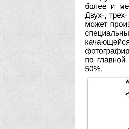
более и м
Двух-, тре
может произ
специальны
качающей
фотографир
по главной
50%.