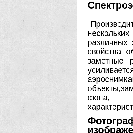
Спектроз
Производ
нескольки
различных 
свойства 
заметные 
усиливаетс
аэросним
объекты,з
фона, 
характерист
Фотогра
изображе