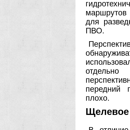
гидротехни
маршрутов 
для развед
ПВО.
Перспект
обнаружив
использова
отдельн
перспектив
передний 
плохо.
Щелевое