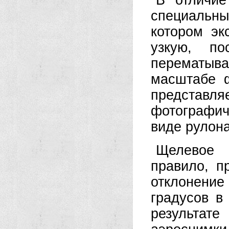
В отличие
специальн
котором эк
узкую, по
перематыва
масштабе 
представл
фотографич
виде рулон
Щелевое 
правило, п
отклонени
градусов в
результа