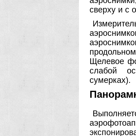
аэроснимки
сверху и с 
Измерите
аэроснимк
аэросни
продольном
Щелевое фо
слабой ос
сумерках).
Панорам
Выполня
аэрофото
экспониров