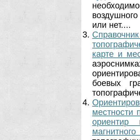
необходим
воздушного 
или нет....
Справоч
топографич
карте и ме
аэросни
ориентиров
боевых гр
топографиче
Ориентир
местности 
ориентир
магнитного