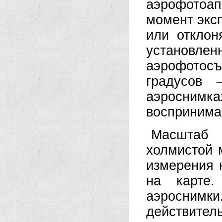
аэрофотоапп
момент экс
или отклон
установл
аэрофотос
градусов 
аэросним
воспринима
Масштаб 
холмистой 
измерения н
на карте.
аэроснимк
действител