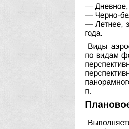
— Дневное, 
— Черно-бел
— Летнее, 
года.
Виды аэро
по видам ф
перспекти
перспект
панорамног
п.
Планово
Выполн