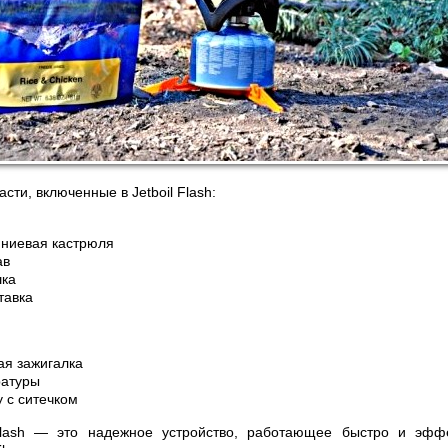
асти, включенные в Jetboil Flash:
иниевая кастрюля
ав
шка
тавка
ая зажигалка
ратуры
 с ситечком
 Flash — это надежное устройство, работающее быстро и эфф