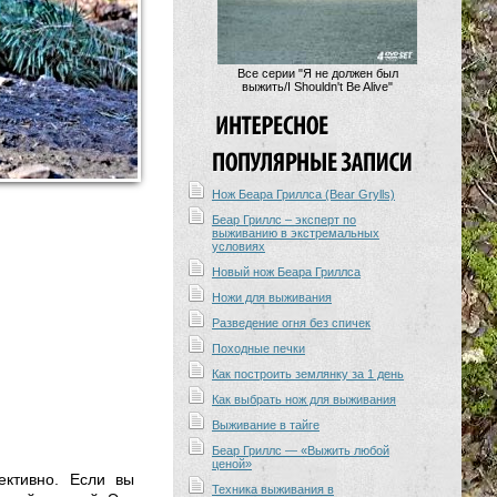
Все серии "Я не должен был
выжить/I Shouldn't Be Alive"
Нож Беара Гриллса (Bear Grylls)
Беар Гриллс – эксперт по
выживанию в экстремальных
условиях
Новый нож Беара Гриллса
Ножи для выживания
Разведение огня без спичек
Походные печки
Как построить землянку за 1 день
Как выбрать нож для выживания
Выживание в тайге
Беар Гриллс — «Выжить любой
ценой»
ективно. Если вы
Техника выживания в