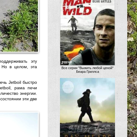
поддерживать эту
 Но в целом, эта
Все серии "Выжить любой ценой"
Беара Гриллса
чь Jetboil быстро
tboil, рама печи
личество энергии.
 состоянии эти две