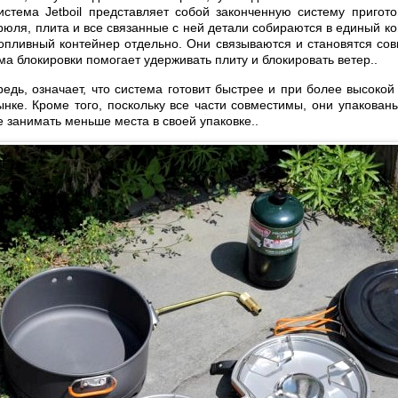
стема Jetboil представляет собой законченную систему пригот
трюля, плита и все связанные с ней детали собираются в единый ко
топливный контейнер отдельно. Они связываются и становятся со
ма блокировки помогает удерживать плиту и блокировать ветер..
редь, означает, что система готовит быстрее и при более высокой
нке. Кроме того, поскольку все части совместимы, они упакованы
 занимать меньше места в своей упаковке..