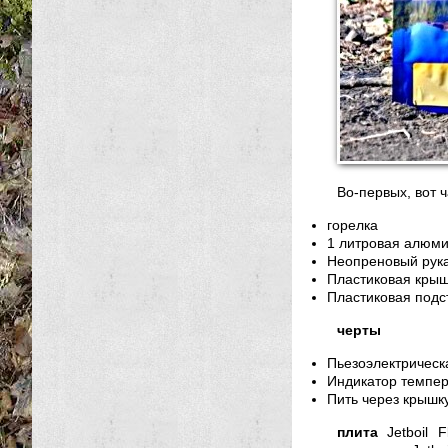
Во-первых, вот ч
горелка
1 литровая алюм
Неопреновый рук
Пластиковая кры
Пластиковая подс
черты
Пьезоэлектрическ
Индикатор темпе
Пить через крышку
плита
Jetboil