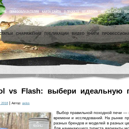
АНИЕ
ПРАВООБЛАДАТЕЛЯМ
КАРТА САЙТА
О ПРОЕКТЕ
ОТ АВТОРА
ДРУЗЬЯ САЙТА
ПО
СТАТЬИ
СНАРЯЖЕНИЕ
ПУБЛИКАЦИИ
ВИДЕО
КНИГИ
ПРОФЕССИОН
Sol vs Flash: выбери идеальную
|
 2018
Автор:
axiss
Выбор правильной походной печи — эт
времени и исследований. На рынке п
разных брендов и моделей в разных це
Для начинающего туриста варианты мо