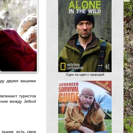
Один на один с природой
ежду двумя вашими
ивлекают туристов
ние между Jetboil
 рынке есть свои