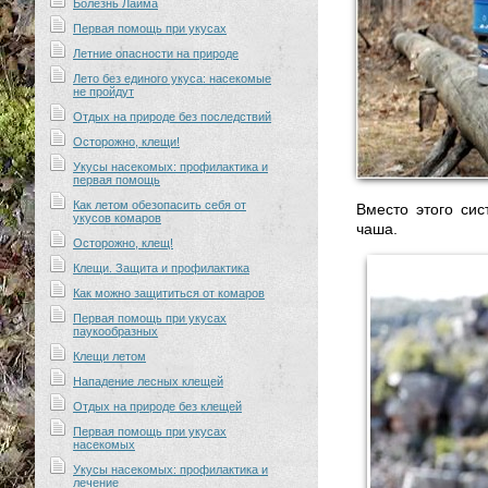
Болезнь Лайма
Первая помощь при укусах
Летние опасности на природе
Лето без единого укуса: насекомые
не пройдут
Отдых на природе без последствий
Осторожно, клещи!
Укусы насекомых: профилактика и
первая помощь
Как летом обезопасить себя от
Вместо этого сис
укусов комаров
чаша.
Осторожно, клещ!
Клещи. Защита и профилактика
Как можно защититься от комаров
Первая помощь при укусах
паукообразных
Клещи летом
Нападение лесных клещей
Отдых на природе без клещей
Первая помощь при укусах
насекомых
Укусы насекомых: профилактика и
лечение