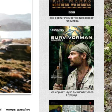
Все серии "Искусство выживания"
Рэя Мирса
Все серии "Наука выживать" Леса
Строуда
l. Теперь давайте