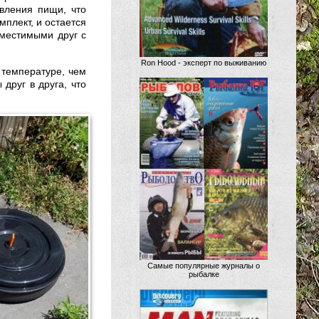
овления пищи, что
мплект, и остается
вместимыми друг с
Ron Hood - эксперт по выживанию
 температуре, чем
 друг в друга, что
Самые популярные журналы о
рыбалке