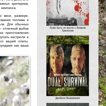
ажных критериев,
 кемпинга.
о весе, размере,
ования топлива и
ели. Для обычных
Хуже быть не могло с Беаром
 — отличный выбор
Гриллсом
ма приготовления
купать кастрюли и
 от вашей плиты.
екундами как ваша
Двойное Выживание