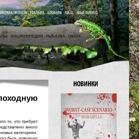
ДДЕРЖКА ПРОЕКТА
РЕКЛАМА
СЛОВАРЬ
F.A.Q.
WILD SURVIVE
АЛЫ
ЭНЦИКЛОПЕДИЯ
РЫБАЛКА
ОХОТА
 походную
о то, что требует
редставлено много
новых категориях.
гут быть довольно