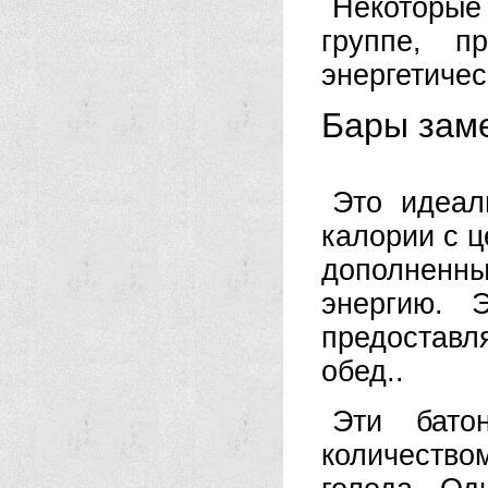
Некоторые
группе, п
энергетичес
Бары зам
Это идеал
калории с ц
дополненн
энергию. 
предостав
обед..
Эти бато
количеств