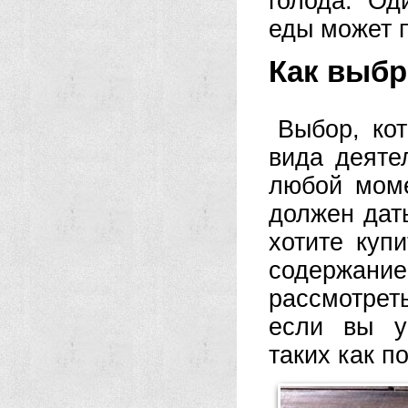
голода. Од
еды может п
Как выбр
Выбор, ко
вида деяте
любой мом
должен дать
хотите куп
содержан
рассмотрет
если вы у
таких как п