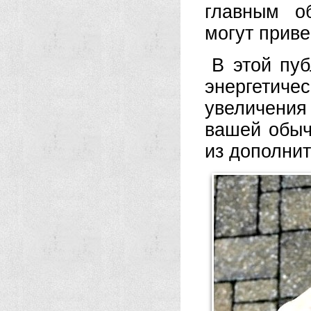
главным о
могут прив
В этой пуб
энергетич
увеличени
вашей обыч
из дополнит