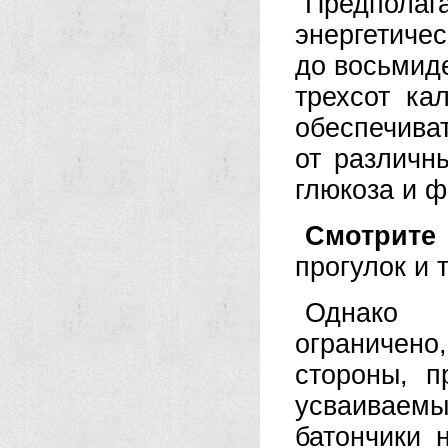
Предпол
энергетичес
до восьмиде
трехсот ка
обеспечива
от различны
глюкоза и 
Смотрите 
прогулок и 
Однако 
ограничен
стороны, п
усваиваем
батончики 