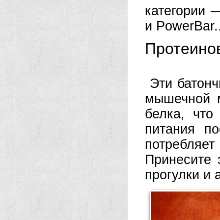
категории —
и PowerBar.
Протеино
Эти батонч
мышечной 
белка, что
питания по
потребляет
Принесите 
прогулки и 