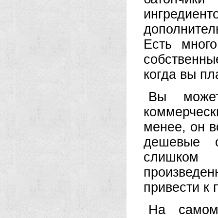
ингредиен
дополните
Есть мног
собственны
когда вы пл
Вы может
коммерчес
менее, он 
дешевые о
слишком 
произведе
привести к 
На самом