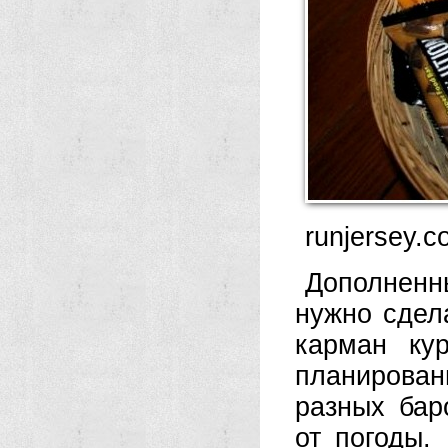
runjersey.c
Дополненны
нужно сдела
карман ку
планирован
разных бар
от погоды.