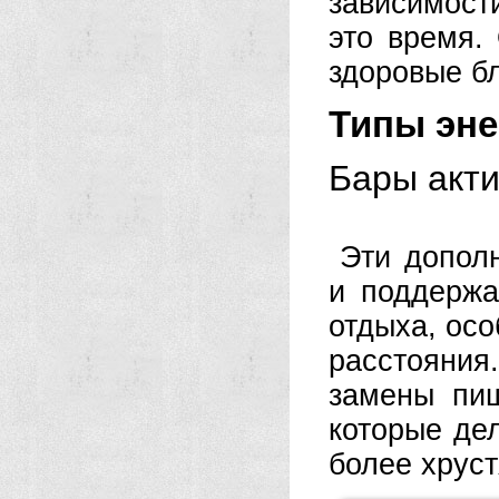
зависимости
это время.
здоровые б
Типы эне
Бары акт
Эти допол
и поддержа
отдыха, осо
расстояния
замены пи
которые де
более хруст