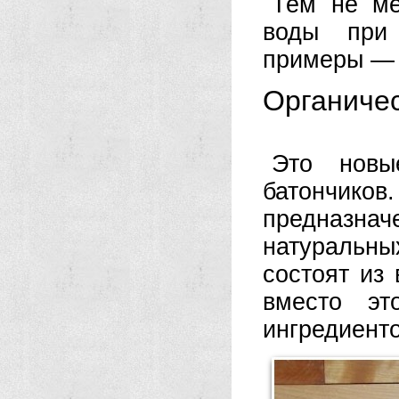
Тем не ме
воды при 
примеры — 
Органиче
Это новы
батончико
предназн
натуральны
состоят из
вместо эт
ингредиенто