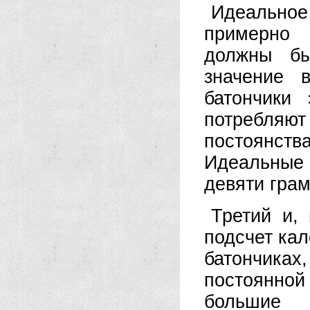
Идеально
примерно 
должны бы
значение 
батончики
потребляю
постоянст
Идеальные
девяти грам
Третий и,
подсчет ка
батончиках
постоянной
большие