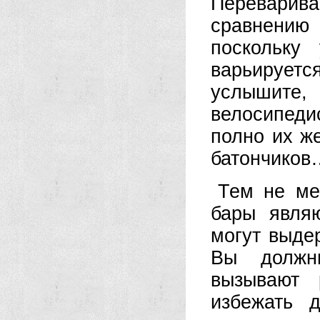
Переварива
сравнению 
поскольку 
варьирует
услышит
велосипеди
полно их ж
батончиков
Тем не ме
бары явля
могут выде
Вы должн
вызывают 
избежать 