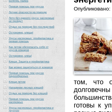
Болезнь Лайма
Первая помощь при укусах
Опубликовано:
Летние опасности на природе
Лето без единого укуса: насекомые
не пройдут
Отдых на природе без последствий
Осторожно, клещи!
Укусы насекомых: профилактика и
первая помощь
Как летом обезопасить себя от
укусов комаров
Осторожно, клещ!
Клещи. Защита и профилактика
Как можно защититься от комаров
Первая помощь при укусах
паукообразных
том, что 
Клещи летом
Нападение лесных клещей
долговечн
Отдых на природе без клещей
большинств
Первая помощь при укусах
насекомых
готовы к у
Укусы насекомых: профилактика и
лечение