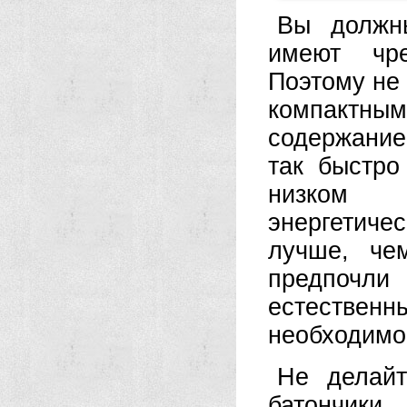
Вы должны
имеют чре
Поэтому не 
компактны
содержание
так быстро
низком 
энергетиче
лучше, че
предпочл
естестве
необходимой
Не делайт
батончики