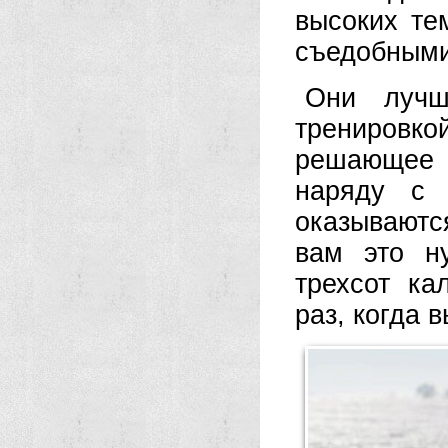
высоких те
съедобными
Они лучш
тренировк
решающее 
наряду с 
оказываютс
вам это н
трехсот ка
раз, когда 