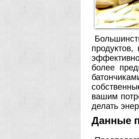
Большинс
продуктов,
эффективн
более пред
батончика
собственны
вашим потре
делать энер
Данные п