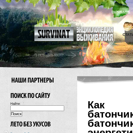
ВЫЖИВАНИЕ
СТАТ
Как с
Найти:
батончи
батонч
энергет