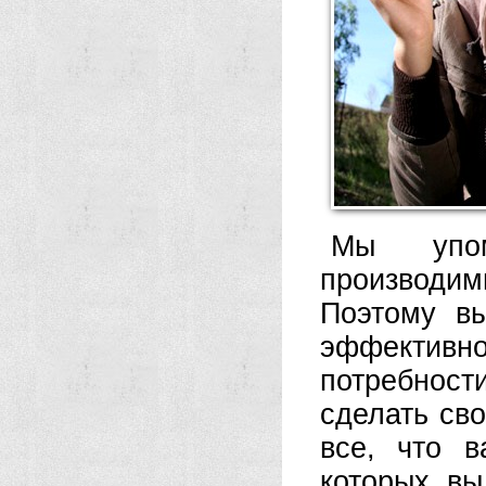
Мы упом
производи
Поэтому в
эффективн
потребнос
сделать сво
все, что 
которых вы