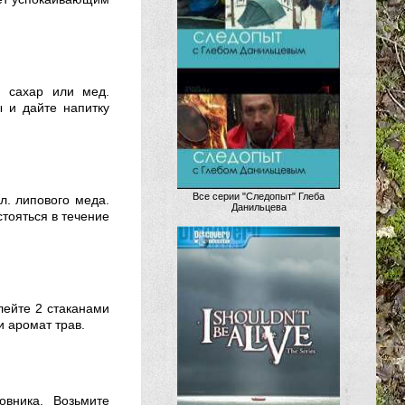
, сахар или мед.
ы и дайте напитку
Все серии "Следопыт" Глеба
 л. липового меда.
Данильцева
стояться в течение
лейте 2 стаканами
и аромат трав.
овника. Возьмите