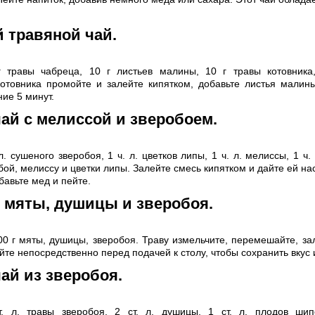
 травяной чай.
г травы чабреца, 10 г листьев малины, 10 г травы котовника
отовника промойте и залейте кипятком, добавьте листья малин
ние 5 минут.
ай с мелиссой и зверобоем.
л. сушеного зверобоя, 1 ч. л. цветков липы, 1 ч. л. мелиссы, 1 ч.
ой, мелиссу и цветки липы. Залейте смесь кипятком и дайте ей на
бавьте мед и пейте.
з мяты, душицы и зверобоя.
00 г мяты, душицы, зверобоя. Траву измельчите, перемешайте, за
йте непосредственно перед подачей к столу, чтобы сохранить вкус 
ай из зверобоя.
т. л. травы зверобоя, 2 ст. л. душицы, 1 ст. л. плодов шип