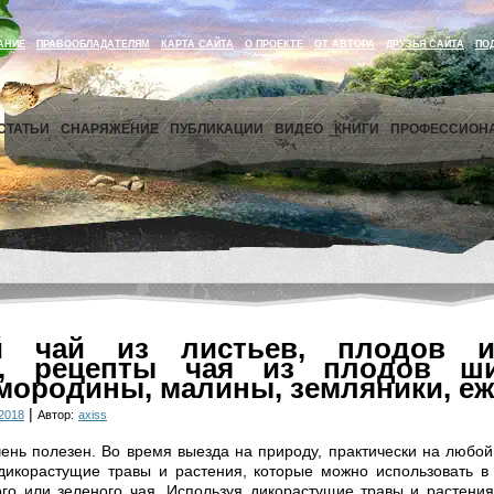
АНИЕ
ПРАВООБЛАДАТЕЛЯМ
КАРТА САЙТА
О ПРОЕКТЕ
ОТ АВТОРА
ДРУЗЬЯ САЙТА
ПО
СТАТЬИ
СНАРЯЖЕНИЕ
ПУБЛИКАЦИИ
ВИДЕО
КНИГИ
ПРОФЕССИОН
й чай из листьев, плодов 
й, рецепты чая из плодов ши
мородины, малины, земляники, еж
|
2018
Автор:
axiss
ень полезен. Во время выезда на природу, практически на любо
дикорастущие травы и растения, которые можно использовать в 
го или зеленого чая. Используя дикорастущие травы и растени