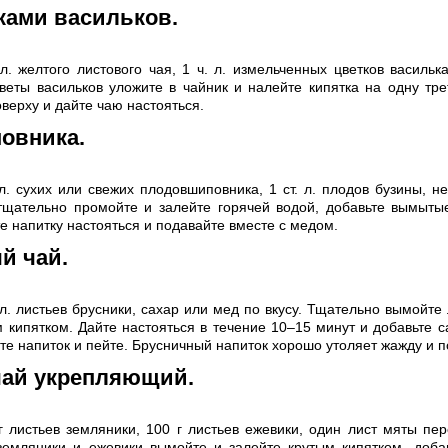
ками васильков.
 л. желтого листового чая, 1 ч. л. измельченных цветков васильк
Цветы васильков уложите в чайник и налейте кипятка на одну тре
верху и дайте чаю настояться.
повника.
 л. сухих или свежих плодовшиповника, 1 ст. л. плодов бузины, н
тщательно промойте и залейте горячей водой, добавьте вымыты
е напитку настояться и подавайте вместе с медом.
й чай.
. л. листьев брусники, сахар или мед по вкусу. Тщательно вымойте
м кипятком. Дайте настояться в течение 10–15 минут и добавьте с
е напиток и пейте. Брусничный напиток хорошо утоляет жажду и п
чай укрепляющий.
г листьев земляники, 100 г листьев ежевики, один лист мяты пер
земляники и ежевики вымойте и залейте крутым кипятком, доба