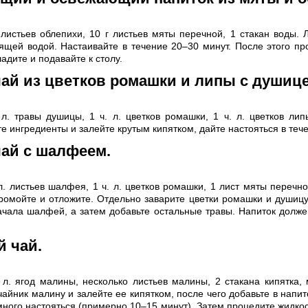
 листьев облепихи, 10 г листьев мяты перечной, 1 стакан воды. 
ящей водой. Настаивайте в течение 20–30 минут. После этого пр
адите и подавайте к столу.
ай из цветков ромашки и липы с душице
 л. травы душицы, 1 ч. л. цветков ромашки, 1 ч. л. цветков липы
 ингредиенты и залейте крутым кипятком, дайте настояться в тече
чай с шалфеем.
 л. листьев шалфея, 1 ч. л. цветков ромашки, 1 лист мяты перечно
омойте и отложите. Отдельно заварите цветки ромашки и душицу
ачала шалфей, а затем добавьте остальные травы. Напиток долже
 чай.
. л. ягод малины, несколько листьев малины, 2 стакана кипятка,
чайник малину и залейте ее кипятком, после чего добавьте в напи
много настояться (примерно 10–15 минут). Затем процедите жидкос