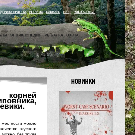
ДДЕРЖКА ПРОЕКТА
РЕКЛАМА
СЛОВАРЬ
F.A.Q.
WILD SURVIVE
АЛЫ
ЭНЦИКЛОПЕДИЯ
РЫБАЛКА
ОХОТА
и корней
повника,
евики.
й местности можно
качестве вкусного
я можно без труда