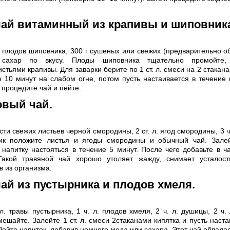
чай витаминный из крапивы и шиповник
г плодов шиповника, 300 г сушеных или свежих (предварительно об
, сахар по вкусу. Плоды шиповника тщательно промойте
тьями крапивы. Для заварки берите по 1 ст. л. смеси на 2 стакана
е 10 минут на слабом огне, потом пусть настаивается в течение
 процедите чай и пейте.
вый чай.
сти свежих листьев черной смородины, 2 ст. л. ягод смородины, 3 ч.
ик положите листья и ягоды смородины и обычный чай. Зале
 напитку настояться в течение 5 минут. После чего добавьте в ч
акой травяной чай хорошо утоляет жажду, снимает усталост
 из организма.
ай из пустырника и плодов хмеля.
 л. травы пустырника, 1 ч. л. плодов хмеля, 2 ч. л. душицы, 2 ч.
ешайте. Залейте 1 ст. л. смеси 2стаканами кипятка и пусть наст
 Пейте напиток, добавив немного меда или сахара. Этот чай облад