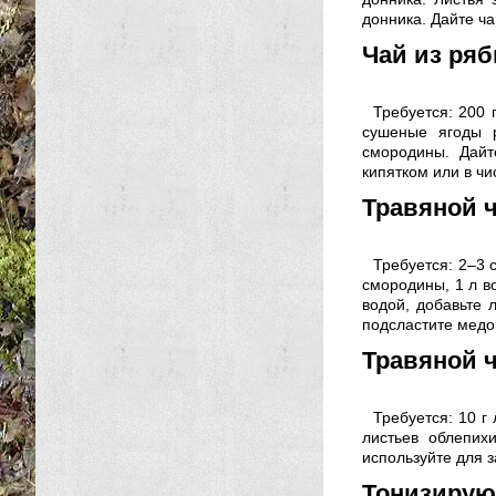
донника. Дайте ча
Чай из ря
Требуется: 200 
сушеные ягоды 
смородины. Дайт
кипятком или в чи
Травяной 
Требуется: 2–3 с
смородины, 1 л в
водой, добавьте 
подсластите медо
Травяной ч
Требуется: 10 г
листьев облепих
используйте для з
Тонизирую