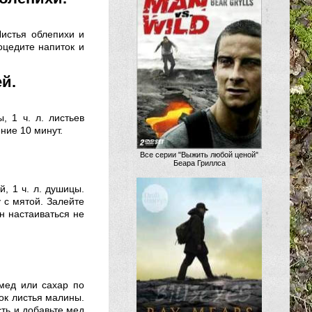
Листья облепихи и
оцедите напиток и
й.
, 1 ч. л. листьев
ние 10 минут.
Все серии "Выжить любой ценой"
Беара Гриллса
й, 1 ч. л. душицы.
 с мятой. Залейте
н настаиваться не
 мед или сахар по
ток листья малины.
ть и добавьте мед