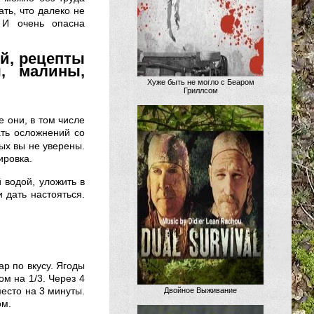
ть, что далеко не
 И очень опасна
ий, рецепты
, малины,
Хуже быть не могло с Беаром
Гриллсом
е они, в том числе
ть осложнений со
рых вы не уверены.
ировка.
 водой, уложить в
и дать настояться.
ар по вкусу. Ягоды
ом на 1/3. Через 4
место на 3 минуты.
Двойное Выживание
ом.