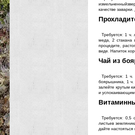
измельченныйзве
качестве заварки.
Прохладит
Требуется: 1 ч. 
меда, 2 стакана 
процедите, расто
виде. Напиток хо
Чай из боя
Требуется: 1 ч.
боярышника, 1 ч. 
залейте крутым ки
и успокаивающим
Витаминны
Требуется: 0,5
листьев земляник
дайте настояться 