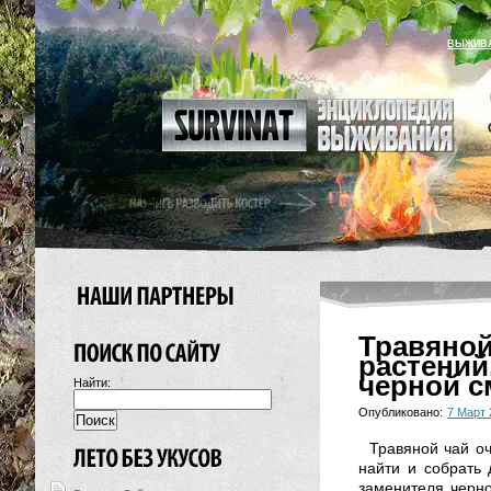
ВЫЖИВ
Травяно
растени
черной с
Найти:
Опубликовано:
7 Март 
Травяной чай оч
найти и собрать 
заменителя черно