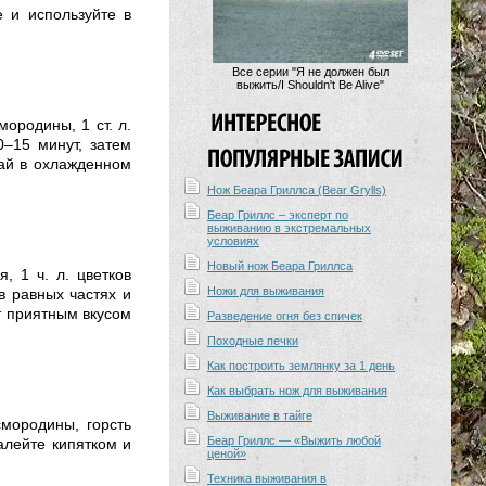
 и используйте в
Все серии "Я не должен был
выжить/I Shouldn't Be Alive"
мородины, 1 ст. л.
0–15 минут, затем
чай в охлажденном
Нож Беара Гриллса (Bear Grylls)
Беар Гриллс – эксперт по
выживанию в экстремальных
условиях
Новый нож Беара Гриллса
, 1 ч. л. цветков
Ножи для выживания
 в равных частях и
ет приятным вкусом
Разведение огня без спичек
Походные печки
Как построить землянку за 1 день
Как выбрать нож для выживания
Выживание в тайге
смородины, горсть
Беар Гриллс — «Выжить любой
алейте кипятком и
ценой»
Техника выживания в