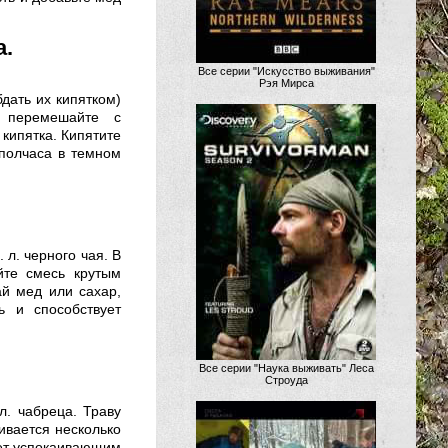
а.
Все серии "Искусство выживания"
Рэя Мирса
дать их кипятком)
, перемешайте с
 кипятка. Кипятите
 полчаса в темном
 л. черного чая. В
йте смесь крутым
ай мед или сахар,
ь и способствует
Все серии "Наука выживать" Леса
Строуда
 л. чабреца. Траву
аивается несколько
ает успокаивающим