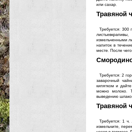
или сахар.
Травяной 
Требуется: 300 
листьевкрапивы
измельченными лис
напиток в течени
месте. После чего
Смородино
Требуется: 2 гор
заварочный чайн
кипятком и дайте
можно молоко. Т
выведению шлаков
Травяной ч
Требуется: 1 ч.
измельчите, перем
часов в термосе.