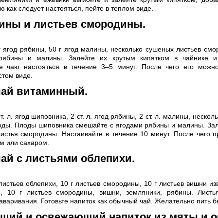
ю как следует настояться, пейте в теплом виде.
бины и листьев смородины.
г ягод рябины, 50 г ягод малины, несколько сушеных листьев см
рябины и малины. Залейте их крутым кипятком в чайнике и 
е чаю настояться в течение 3–5 минут. После чего его можно
стом виде.
чай витаминный.
т. л. ягод шиповника, 2 ст. л. ягод рябины, 2 ст. л. малины, нескол
оды. Плоды шиповника смешайте с ягодами рябины и малины. За
листья смородины. Настаивайте в течение 10 минут. После чего п
м или сахаром.
ай с листьями облепихи.
 листьев облепихи, 10 г листьев смородины, 10 г листьев вишни из
и, 10 г листьев смородины, вишни, земляники, рябины. Лист
аваривания. Готовьте напиток как обычный чай. Желательно пить б
щий и освежающий напиток из мяты и о