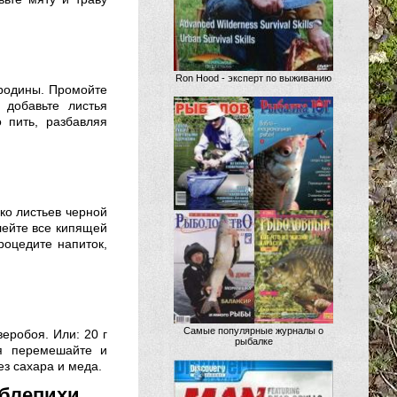
Ron Hood - эксперт по выживанию
ородины. Промойте
добавьте листья
 пить, разбавляя
ько листьев черной
лейте все кипящей
роцедите напиток,
Самые популярные журналы о
веробоя. Или: 20 г
рыбалке
ья перемешайте и
ез сахара и меда.
блепихи.