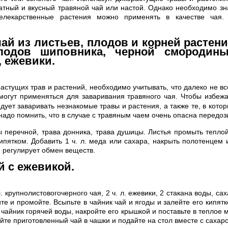
атный и вкусный травяной чай или настой. Однако необходимо зна
иелекарственные растения можно применять в качестве чая.
ай из листьев, плодов и корней растен
лодов шиповника, черной смородины
 ежевики.
астущих трав и растений, необходимо учитывать, что далеко не вс
могут применяться для заваривания травяного чая.
Чтобы избежа
дует заваривать незнакомые травы и растения, а также те, в кото
надо помнить, что в случае с травяным чаем очень опасна передоз
ы перечной, трава донника, трава душицы. Листья промыть теплой
ипятком. Добавить 1 ч. л. меда или сахара, накрыть полотенцем 
й регулирует обмен веществ.
й с ежевикой.
л. крупнолистовогочерного чая, 2 ч. л. ежевики, 2 стакана воды, сах
е и промойте. Всыпьте в чайник чай и ягоды и залейте его кипятк
чайник горячей воды, накройте его крышкой и поставьте в теплое 
йте приготовленный чай в чашки и подайте на стол вместе с сахар