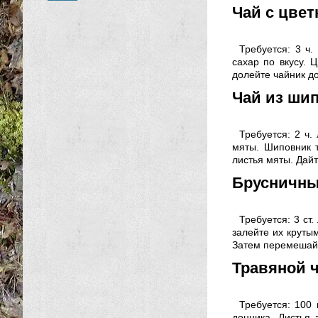
Чай с цвет
Требуется: 3 ч.
сахар по вкусу. 
долейте чайник до
Чай из ши
Требуется: 2 ч.
мяты. Шиповник 
листья мяты. Дайт
Брусничны
Требуется: 3 ст
залейте их круты
Затем перемешайт
Травяной 
Требуется: 100 
донника. Листья 