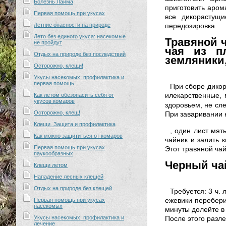
Болезнь Лайма
приготовить аром
Первая помощь при укусах
все дикорастущ
Летние опасности на природе
передозировка.
Лето без единого укуса: насекомые
Травяной ч
не пройдут
чая из п
Отдых на природе без последствий
земляники,
Осторожно, клещи!
Укусы насекомых: профилактика и
первая помощь
При сборе дикор
илекарственные, 
Как летом обезопасить себя от
укусов комаров
здоровьем, не сле
Осторожно, клещ!
При заваривании 
Клещи. Защита и профилактика
, один лист мят
Как можно защититься от комаров
чайник и залить к
Первая помощь при укусах
Этот травяной ча
паукообразных
Черный ча
Клещи летом
Нападение лесных клещей
Отдых на природе без клещей
Требуется: 3 ч. 
ежевики переберит
Первая помощь при укусах
насекомых
минуты долейте в 
Укусы насекомых: профилактика и
После этого разле
лечение