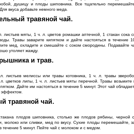
робой, душицу и плоды шиповника. Все тщательно перемешайте
 Для вкуса добавьте немного меда.
ельный травяной чай.
л. листьев мяты, 1 ч. л. цветов ромашки аптечной, 1 стакан сока с
воды. Травы заварите кипятком и дайте настояться в течение 1
пите мед, охладите и смешайте с соком смородины. Подавайте 
рошо утоляет жажду.
рышника и трав.
 л. листьев мелиссы или травы котовника, 1 ч. л. травы зверобоя
л. цветков липы, 1 ч. л. листьев мяты перечной. Травы возьмите
пятком. Дайте им настояться в течение 5 минут. Этот чай облада
 эффектом.
й травяной чай.
 стакана плодов шиповника, столько же плодов рябины, черной 
и, молоко или сливки, мед по вкусу. Сухие плоды перемешайте, з
в течение 5 минут. Пейте чай с молоком и с медом.