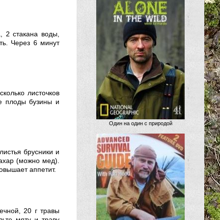
а, 2 стакана воды,
ть. Через 6 минут
есколько листочков
е плоды бузины и
Один на один с природой
 листья брусники и
ахар (можно мед).
овышает аппетит.
ечной, 20 г травы
вьте мяту и траву