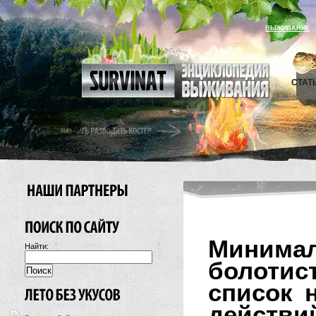
ВЫЖИВАНИЕ
СТАТ
Минима
Найти:
болоти
список 
действий