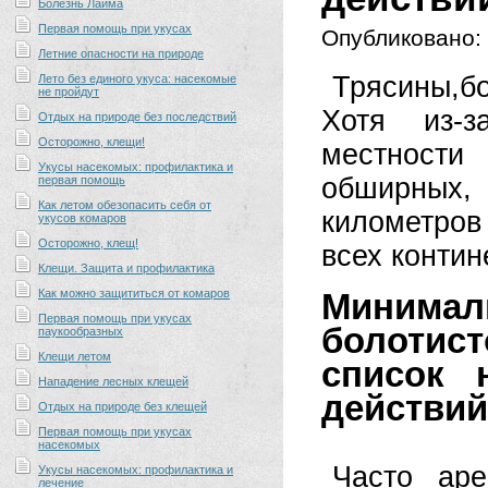
Болезнь Лайма
Первая помощь при укусах
Опубликовано:
Летние опасности на природе
Трясины,б
Лето без единого укуса: насекомые
не пройдут
Хотя из-з
Отдых на природе без последствий
Осторожно, клещи!
местности
Укусы насекомых: профилактика и
обширных,
первая помощь
Как летом обезопасить себя от
километров
укусов комаров
Осторожно, клещ!
всех контин
Клещи. Защита и профилактика
Как можно защититься от комаров
Минима
Первая помощь при укусах
болоти
паукообразных
Клещи летом
список 
Нападение лесных клещей
действий
Отдых на природе без клещей
Первая помощь при укусах
насекомых
Часто аре
Укусы насекомых: профилактика и
лечение