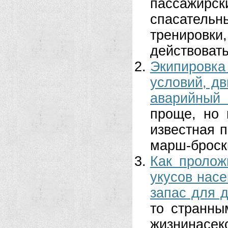
пассажирс
спасательн
тренировк
действовать
Экипировка
условий, д
аварийный 
проще, но 
известная 
марш-броск
Как пролож
укусов нас
запас для д
то странны
жизнинасе