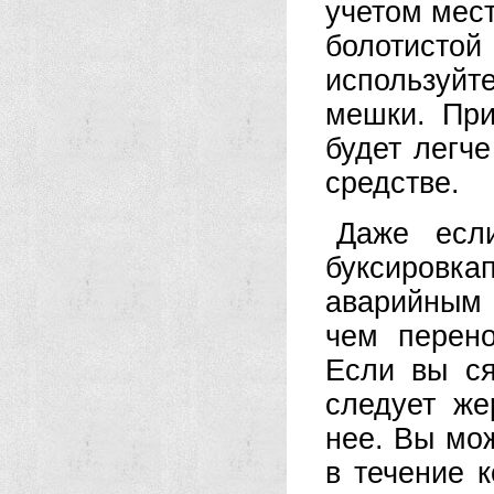
учетом мест
болотисто
используй
мешки. При
будет легч
средстве.
Даже если
буксировка
аварийным 
чем перено
Если вы ся
следует же
нее. Вы мо
в течение 