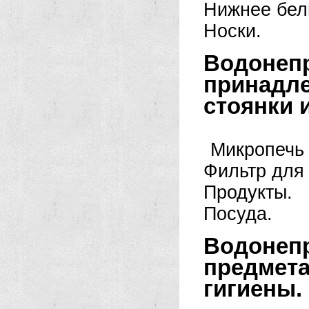
Нижнее бел
Носки.
Водон
принадл
стоянки и
Микропечь 
Фильтр для
Продукты.
Посуда.
Водон
предмет
гигиены.