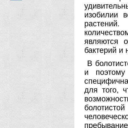
удивительн
изобилии в
растений
количество
являются о
бактерий и
В болотист
и поэтому
специфична
для того, 
возможно
болотистой
человеческо
пребывание