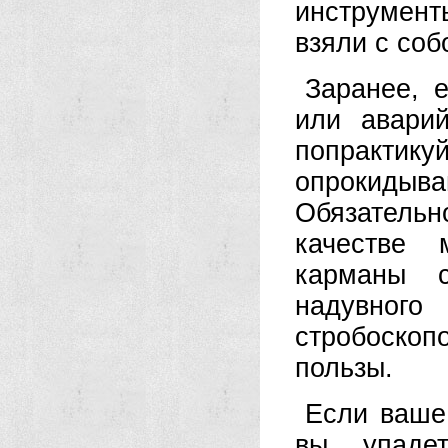
инструмент
взяли с соб
Заранее, 
или аварий
попрактику
опрокидыв
Обязатель
качестве 
карманы с
надувного
стробоско
пользы.
Если ваше
вы упаде