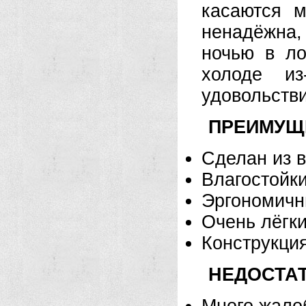
касаются м
ненадёжна,
ночью в ло
холоде и
удовольстви
ПРЕИМУЩ
Сделан из в
Влагостойк
Эргономичны
Очень лёгк
Конструкци
НЕДОСТАТ