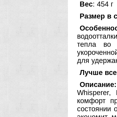
Вес
: 454 г
Размер в 
Особеннос
водоотталк
тепла во 
укороченно
для удержа
Лучше все
Описани
Whisperer,
комфорт п
состоянии 