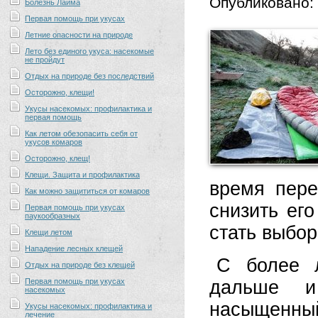
Опубликовано:
Болезнь Лайма
Первая помощь при укусах
Летние опасности на природе
Лето без единого укуса: насекомые
не пройдут
Отдых на природе без последствий
Осторожно, клещи!
Укусы насекомых: профилактика и
первая помощь
Как летом обезопасить себя от
укусов комаров
Осторожно, клещ!
Клещи. Защита и профилактика
время пере
Как можно защититься от комаров
снизить ег
Первая помощь при укусах
паукообразных
стать выбор
Клещи летом
Нападение лесных клещей
С более 
Отдых на природе без клещей
Первая помощь при укусах
дальше и
насекомых
насыщенн
Укусы насекомых: профилактика и
лечение