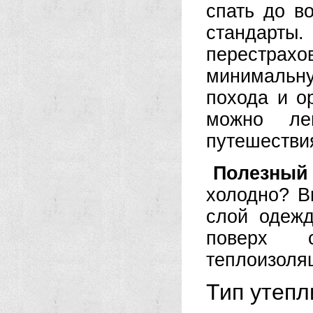
спать до в
стандарты
перестра
минимальн
похода и о
можно ле
путешестви
Полезный
холодно? В
слой одежд
поверх 
теплоизоля
Тип утепл