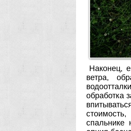
Наконец, 
ветра, об
водооттал
обработка з
впитыват
стоимость
спальнике 