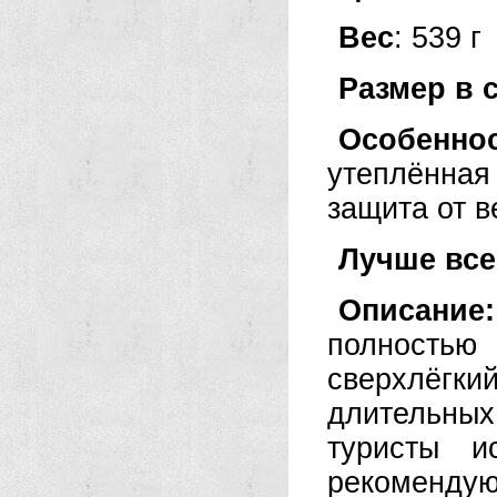
Вес
: 539 г
Размер в 
Особеннос
утеплённа
защита от в
Лучше все
Описание:
полностью
сверхлёг
длительны
туристы и
рекоменду