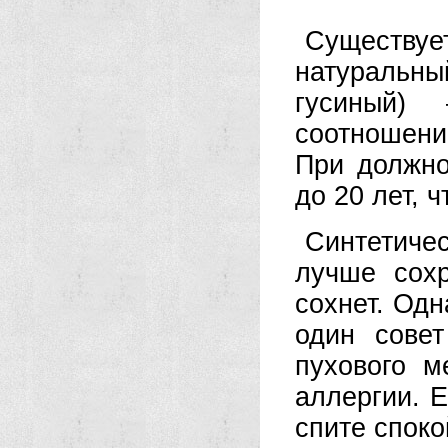
Существу
натуральн
гусиный)
соотношени
При должно
до 20 лет, 
Синтетиче
лучше сох
сохнет. Одн
один совет
пухового м
аллергии. 
спите спок