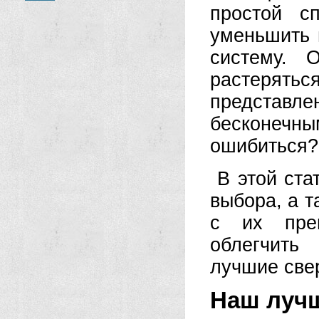
простой с
уменьшить 
систему. 
растерять
представл
бесконечн
ошибиться?
В этой ст
выбора, а 
с их преи
облегчить
лучшие све
Наш луч