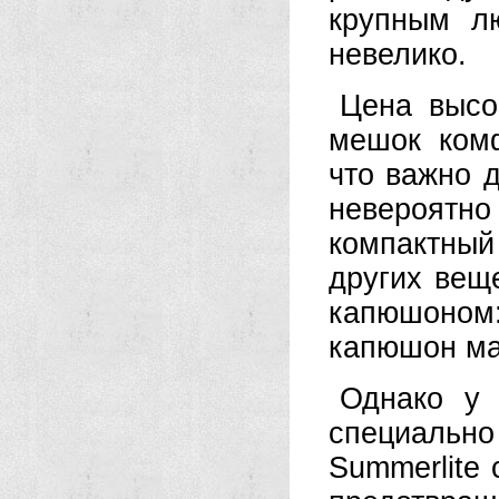
крупным лю
невелико.
Цена высо
мешок комф
что важно 
невероятно
компактный
других вещ
капюшоном:
капюшон ма
Однако у 
специальн
Summerlite 