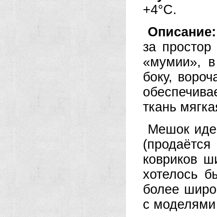
+4°C.
Описание
за простор
«мумии», в
боку, вороч
обеспечива
ткань мягка
Мешок иде
(продаётся
ковриков ш
хотелось б
более широ
с моделями