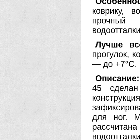
Особеннос
коврику, в
прочный 
водоотталк
Лучше вс
прогулок, 
— до +7°C.
Описание
45 сделан
конструкц
зафиксирова
для ног. 
рассчита
водоотталк