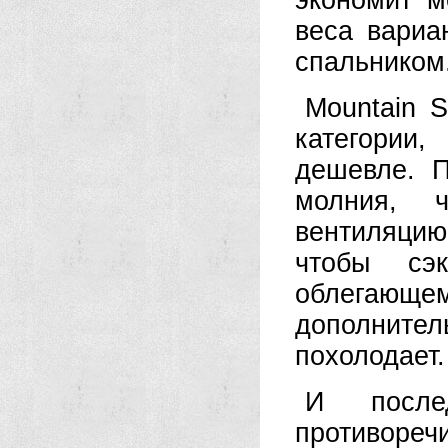
экономит м
веса вариа
спальником
Mountain 
категории,
дешевле. П
молния, 
вентиляцию 
чтобы сэ
облегающе
дополнител
похолодает.
И после
противоре