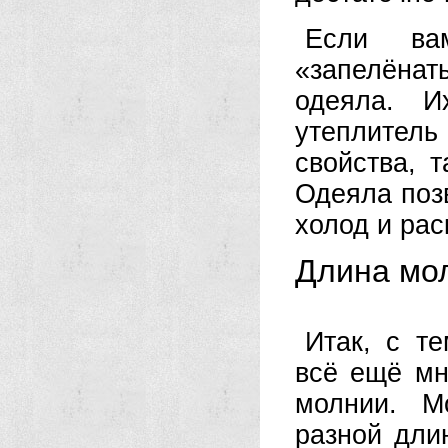
Если ва
«запелёна
одеяла. И
утеплител
свойства, 
Одеяла позв
холод и рас
Длина мол
Итак, с т
всё ещё мн
молнии. М
разной дли