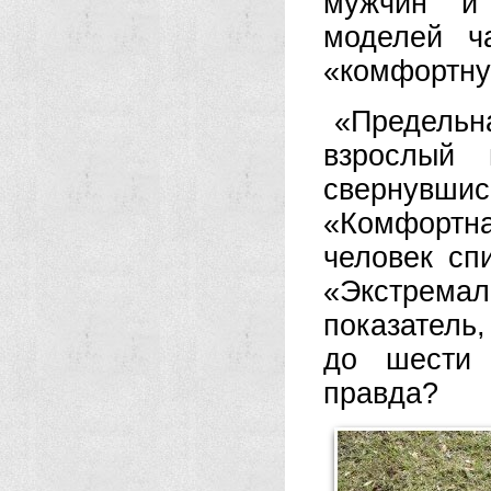
мужчин и
моделей ч
«комфортну
«Предельн
взрослый 
свернувшис
«Комфортна
человек сп
«Экстрем
показатель
до шести 
правда?