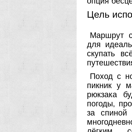
опция бесц
Цель исп
Маршрут с
для идеал
скупать вс
путешествия
Поход с н
пикник у 
рюкзака бу
погоды, пр
за спиной 
многодневн
лёгким, 