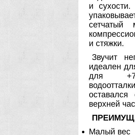
и сухости.
упаковывае
сетчатый
компрессио
и стяжки.
Звучит не
идеален дл
для +7°
водооттал
оставался
верхней ча
ПРЕИМУЩ
Малый вес