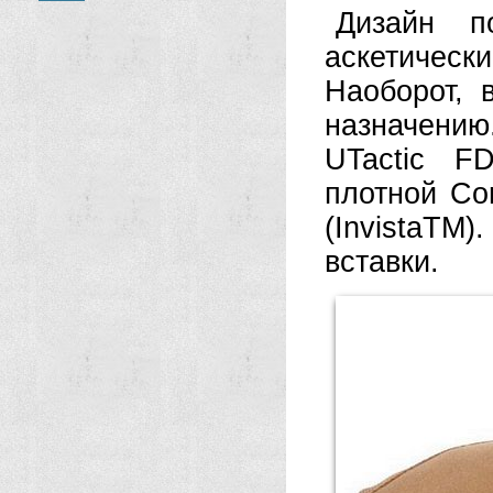
Дизайн по
аскетичес
Наоборот, 
назначению
UTactic FD
плотной Co
(InvistaTM).
вставки.