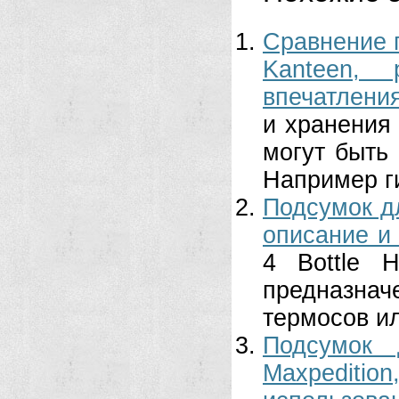
Сравнение п
Kanteen, 
впечатления
и хранения
могут быть
Например ги
Подсумок дл
описание и 
4 Bottle 
предназнач
термосов ил
Подсумок 
Maxpediti