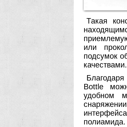
Такая кон
находящим
приемлемую
или проко
подсумок о
качествами
Благодаря
Bottle мо
удобном м
снаряжен
интерфейс
полиамида.