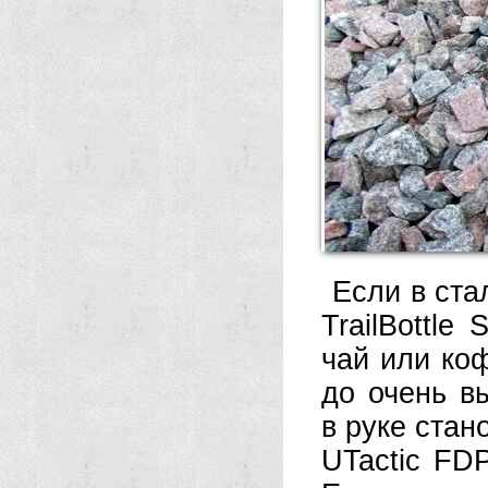
Если в ста
TrailBottle
чай или коф
до очень в
в руке стан
UTactic FDP