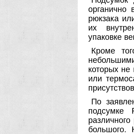
Подсумок 
органично 
рюкзака ил
их внутре
упаковке в
Кроме тог
небольшим
которых не 
или термос
присутство
По заявле
подсумке 
различного
большого. 