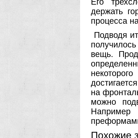
Его трехс
держать го
процесса на
Подводя ит
получилос
вещь. Про
определен
некоторог
достигаетс
на фронтал
можно под
Например
преформами,
Похожие з