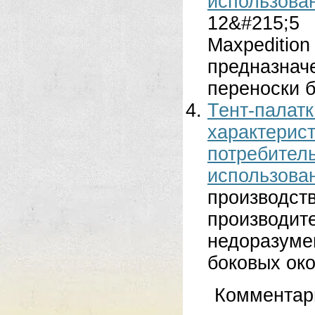
использова
12&#215;5
Maxpediti
предназн
переноски б
Тент-пала
характер
потребител
использова
произво
произво
недоразум
боковых око
Комментар