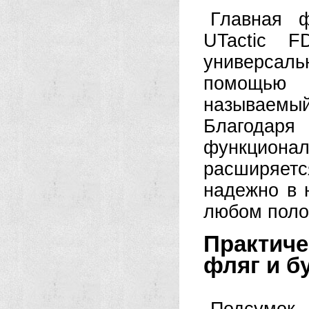
Главная 
UTactic F
универсал
помощью 
называем
Благодар
функцион
расширяет
надежно в 
любом поло
Практич
фляг и бу