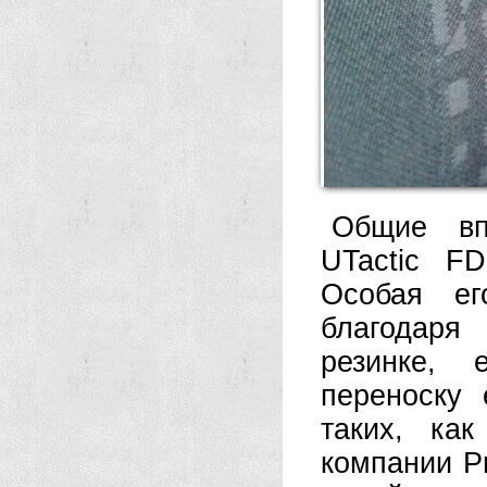
Общие вп
UTactic FD
Особая ег
благодаря
резинке, 
переноску
таких, как
компании Pr