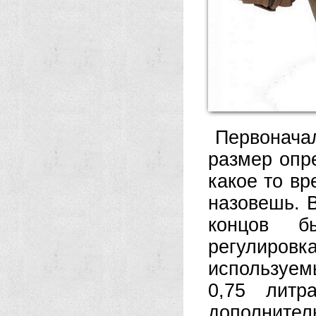
Первонача
размер опр
какое то вр
назовешь. В
концов б
регулировка
используем
0,75 литр
дополнитель