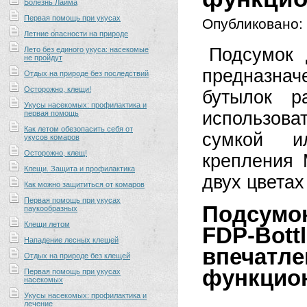
Болезнь Лайма
Первая помощь при укусах
Опубликовано:
Летние опасности на природе
Подсумок 
Лето без единого укуса: насекомые
не пройдут
предназна
Отдых на природе без последствий
Осторожно, клещи!
бутылок р
Укусы насекомых: профилактика и
использов
первая помощь
Как летом обезопасить себя от
сумкой и
укусов комаров
Осторожно, клещ!
крепления 
Клещи. Защита и профилактика
двух цветах
Как можно защититься от комаров
Первая помощь при укусах
Подсумо
паукообразных
Клещи летом
FDP-Bo
Нападение лесных клещей
впечат
Отдых на природе без клещей
функцион
Первая помощь при укусах
насекомых
Укусы насекомых: профилактика и
лечение