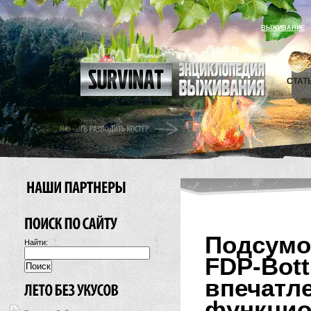
ВЫЖИВАНИЕ
СТАТ
Подсумо
Найти:
FDP-Bo
впечат
функцио