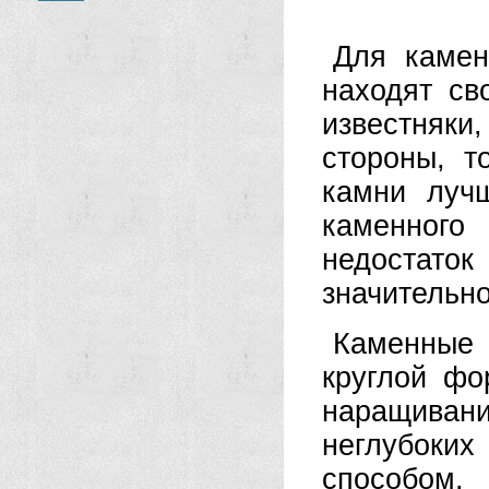
Для камен
находят св
известняки
стороны, т
камни луч
каменного
недостаток
значительн
Каменные
круглой фо
наращивани
неглубоки
способом.