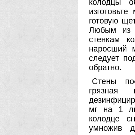
колодцы о
изготовьте
готовую ще
Любым из 
стенкам к
наросший м
следует по
обратно.
Стены по
грязная 
дезинфицир
мг на 1 л
колодце с
умножив д