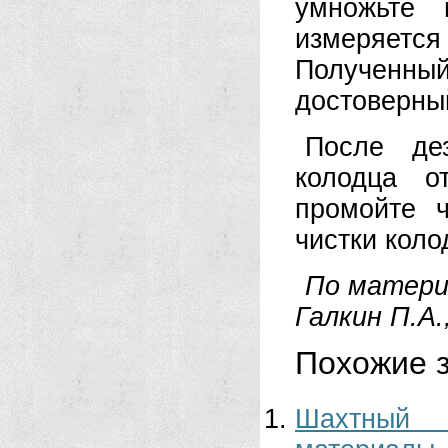
умножьте 
измеряет
Полученный
достоверный
После де
колодца о
промойте 
чистки коло
По матери
Галкин П.А.
Похожие з
Шахтный 