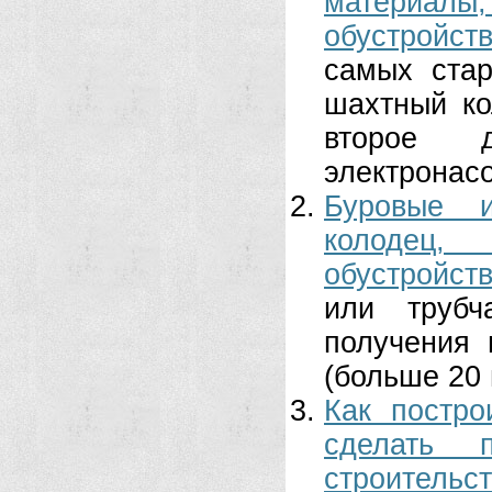
материалы
обустройств
самых ста
шахтный ко
второе д
электронасо
Буровые и
колодец, 
обустройст
или трубч
получения 
(больше 20 
Как постро
сделать 
строительс