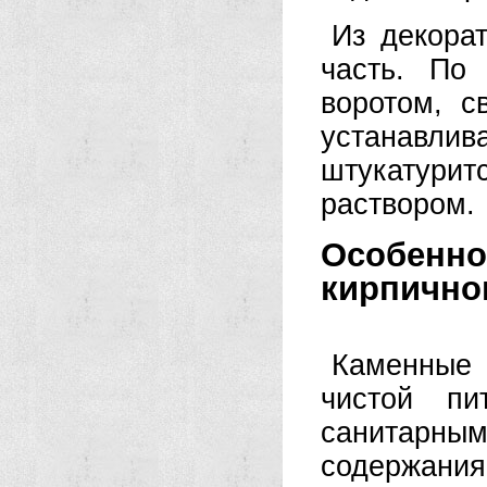
Из декора
часть. По
воротом, с
устанавлив
штукатурит
раствором.
Особенно
кирпично
Каменные
чистой пи
санитарным
содержания