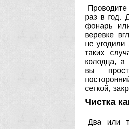
Проводите
раз в год.
фонарь ил
веревке вг
не угодили 
таких случ
колодца, а
вы прост
посторонн
сеткой, зак
Чистка ка
Два или т