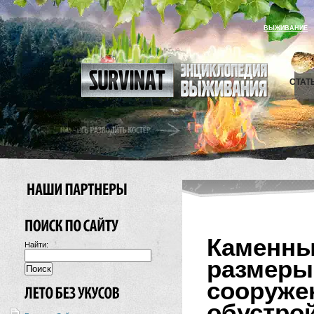
ВЫЖИВАНИЕ
СТАТ
Каменн
Найти:
размеры
сооруже
обуст