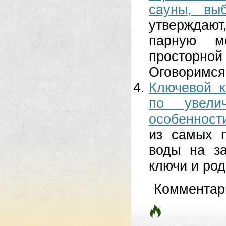
сауны, вы
утверждаю
парную м
просторно
Оговоримся.
Ключевой к
по увели
особенност
из самых 
воды на за
ключи и род
Комментар