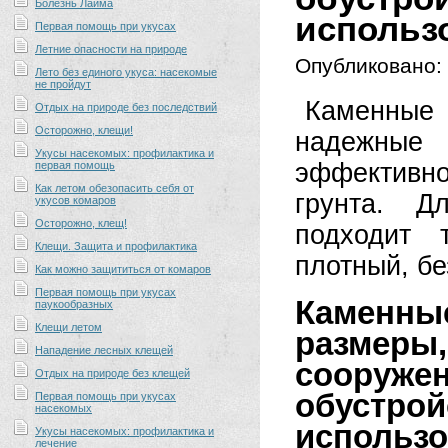
Болезнь Лайма
использ
Первая помощь при укусах
Летние опасности на природе
Опубликовано:
Лето без единого укуса: насекомые
не пройдут
Каменные 
Отдых на природе без последствий
Осторожно, клещи!
надежные
Укусы насекомых: профилактика и
эффективно
первая помощь
Как летом обезопасить себя от
грунта. Д
укусов комаров
Осторожно, клещ!
подходит 
Клещи. Защита и профилактика
плотный, бе
Как можно защититься от комаров
Первая помощь при укусах
Каменн
паукообразных
Клещи летом
размеры
Нападение лесных клещей
сооруже
Отдых на природе без клещей
обуст
Первая помощь при укусах
насекомых
использо
Укусы насекомых: профилактика и
лечение