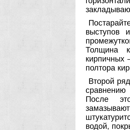
горизонт
закладываю
Постарайте
выступов 
промежутко
Толщина 
кирпичных 
полтора кир
Второй ряд
сравнению
После эт
замазываю
штукатурит
водой, покр