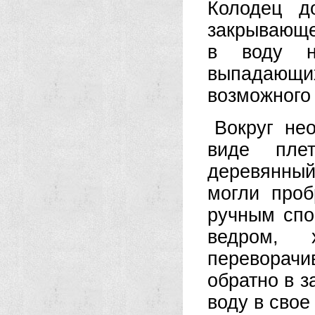
Колодец д
закрывающе
в воду на
выпадающи
возможного
Вокруг не
виде пле
деревянны
могли проб
ручным спо
ведром, 
переворачи
обратно в з
воду в свое