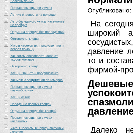
Болезнь Лайма
Первая помощь при укусах
Опубликовано:
Летние опасности на природе
На сегодн
Лето без единого укуса: насекомые
не пройдут
широкий а
Отдых на природе без последствий
Осторожно, клещи!
сосудисты
Укусы насекомых: профилактика и
давление л
первая помощь
Как летом обезопасить себя от
то и соста
укусов комаров
Осторожно, клещ!
фирмой-про
Клещи. Защита и профилактика
Как можно защититься от комаров
Дешев
Первая помощь при укусах
успокои
паукообразных
Клещи летом
спазмо
Нападение лесных клещей
давление
Отдых на природе без клещей
Первая помощь при укусах
насекомых
Далеко н
Укусы насекомых: профилактика и
лечение