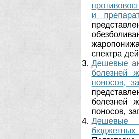
противовос
и препарат
представ
обезболи
жаропонижа
спектра дейс
Дешевые ан
болезней ж
поносов, за
представле
болезней ж
поносов, за
Дешевые 
бюджетных