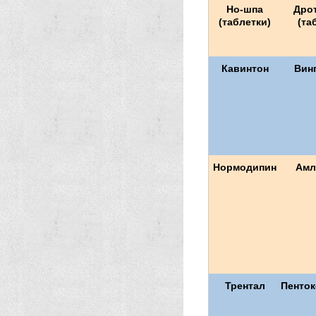
Но-шпа
Дро
(таблетки)
(та
Кавинтон
Вин
Нормодипин
Амл
Трентал
Пенто