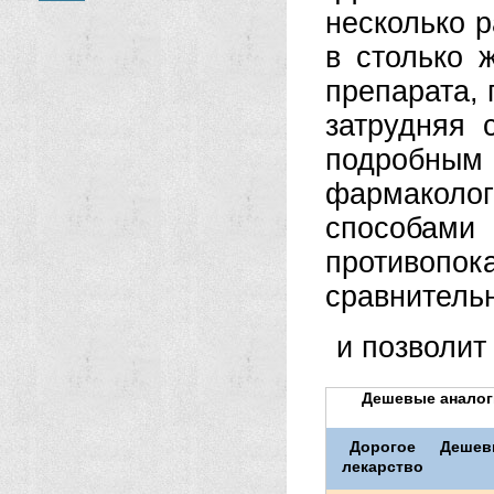
несколько р
в столько 
препарата,
затрудняя 
подроб
фармаколо
способами
противопо
сравнитель
и позволит
Дешевые аналоги
Дорогое
Дешев
лекарство