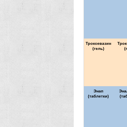
Троксевазин
Трок
(гель)
(
Энап
Эна
(таблетки)
(та