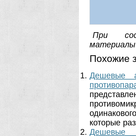
При сос
материалы 
Похожие з
Дешевые а
противопар
предст
противомик
одинаково
которые раз
Дешевые 