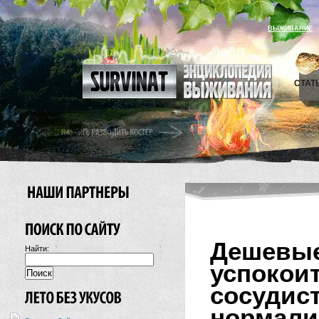
ВЫЖИВАНИЕ
СТАТ
Дешев
Найти:
успок
сосуди
нормали