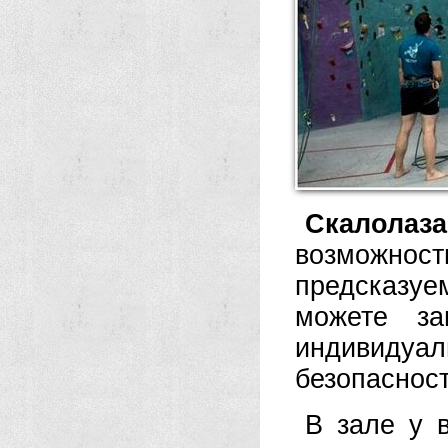
Скалолаз
возможнос
предсказуе
можете за
индивидуа
безопаснос
В зале у 