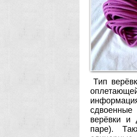
Тип верёвк
оплетающей
информаци
сдвоенные
верёвки и 
паре). Та