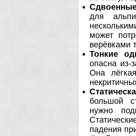
Сдвоенные 
для альп
нескольки
может потр
верёвками 
Тонкие од
опасна из-з
Она лёгка
некритичны
Статическ
большой с
нужно под
Статические
падения при