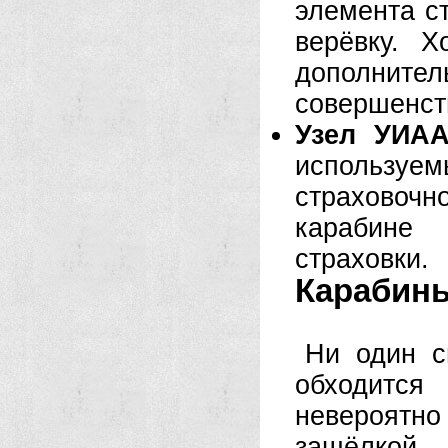
элемента с
верёвку. 
дополнител
совершенст
Узел УИАА 
используем
страховоч
карабине 
страховки.
Карабины
Ни один с
обходитс
невероят
защёлкой.