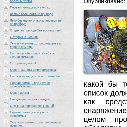
Опубликовано:
Болезнь Лайма
Первая помощь при укусах
Летние опасности на природе
Лето без единого укуса: насекомые
не пройдут
Отдых на природе без последствий
Осторожно, клещи!
Укусы насекомых: профилактика и
первая помощь
Как летом обезопасить себя от
укусов комаров
Осторожно, клещ!
Клещи. Защита и профилактика
Как можно защититься от комаров
какой бы т
Первая помощь при укусах
паукообразных
список долж
Клещи летом
Нападение лесных клещей
как средс
Отдых на природе без клещей
снаряжение
Первая помощь при укусах
насекомых
целом пр
Укусы насекомых: профилактика и
лечение