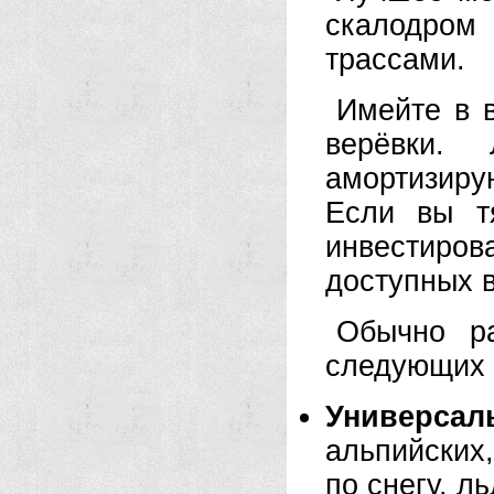
скалодром
трассами.
Имейте в 
верёвки.
амортизир
Если вы т
инвестиро
доступных в
Обычно ра
следующих 
Универсал
альпийских
по снегу, л