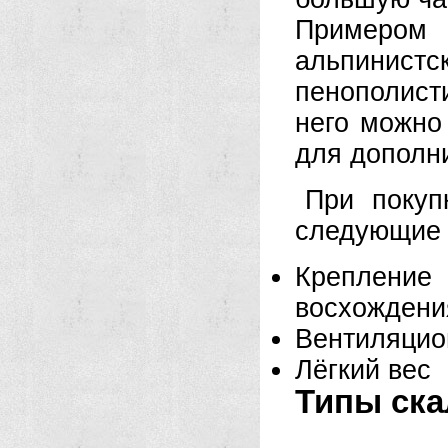
Примером
альпинист
пенополис
него можно
для дополн
При покуп
следующие 
Креплени
восхождени
Вентиляцио
Лёгкий вес
Типы ск