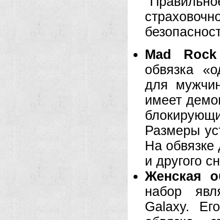
Правильн
страховоч
безопаснос
Mad Rock 
обвязка «о
для мужчи
имеет демок
блокирующи
Размеры ус
На обвязке 
и другого с
Женская о
набор явл
Galaxy. Е