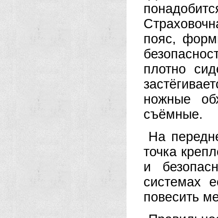
понадобитс
Страховочн
пояс, форм
безопасно
плотно сид
застёгивае
ножные об
съёмные.
На передн
точка креп
и безопас
системах е
повесить ме