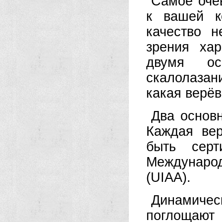
Самое оче
к вашей к
качество 
зрения ха
двумя ос
скалолазан
какая верёв
Два основ
Каждая вер
быть серт
Междунаро
(UIAA).
Динамическ
поглощают