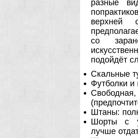
разные ви
попрактик
верхней с
предполага
со заран
искусстве
подойдёт с
Скальные т
Футболки и
Свободна
(предпочтит
Штаны: полн
Шорты с у
лучше отда