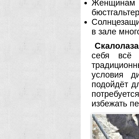
Женщинам
бюстгальте
Солнцезащи
в зале мног
Скалолаза
себя всё 
традиционн
условия д
подойдёт д
потребует
избежать п