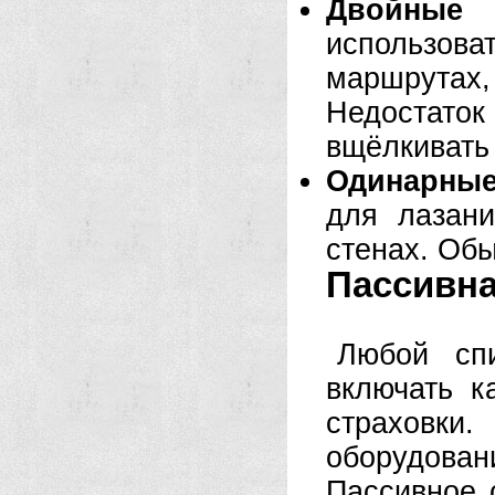
Двойные 
использов
маршрутах
Недостато
вщёлкивать 
Одинарные
для лазан
стенах. Обы
Пассивна
Любой спи
включать к
страховки.
оборудова
Пассивное 