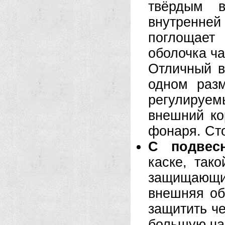
твёрдым в
внутренне
поглощает
оболочка ча
Отличный в
одном раз
регулируе
внешний ко
фонаря. Ст
С подвесн
каске, так
защищающи
внешняя об
защитить ч
большую ча