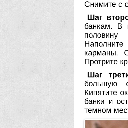
Снимите с о
Шаг втор
банкам. В 
половину
Наполнит
карманы. 
Протрите кр
Шаг трет
большую е
Кипятите ок
банки и ос
темном мес