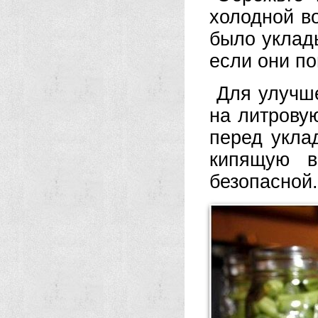
холодной во
было уклады
если они п
Для улучше
на литрову
перед укла
кипящую в
безопасной.