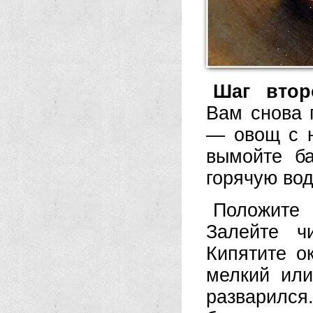
Шаг втор
Вам снова 
— овощ с н
вымойте б
горячую вод
Положите 
Залейте ч
Кипятите о
мелкий или
разварился