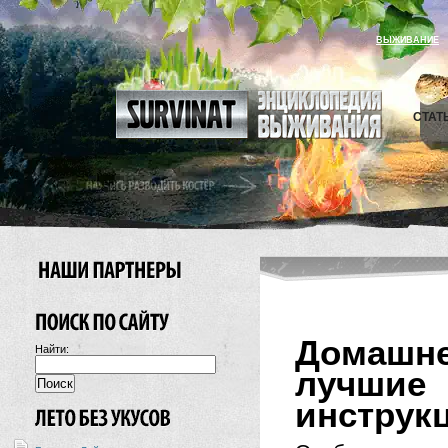
ВЫЖИВАНИЕ
СТАТ
Домашне
Найти:
лучши
инструк