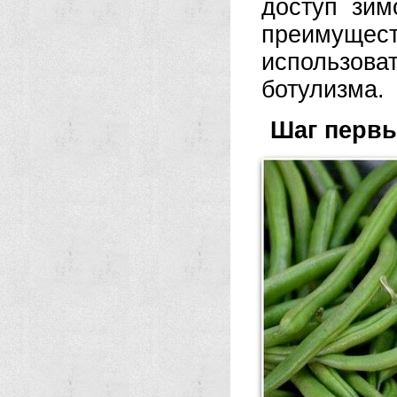
доступ зи
преимущес
использова
ботулизма.
Шаг перв