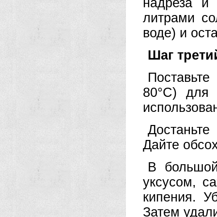
надреза и
литрами со
воде) и ост
Шаг трети
Поставьте
80°C) для
использова
Достаньте
Дайте обсох
В большой
уксусом, с
кипения. У
Затем удали