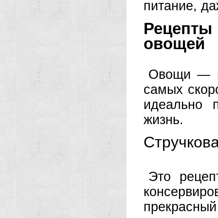
питание, да
Рецепты
овощей
Овощи — в
самых скор
идеально 
жизнь.
Стручков
Это рецеп
консервиро
прекрасны