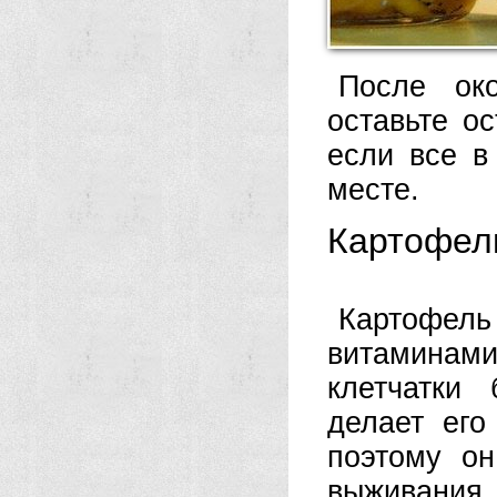
После око
оставьте о
если все в
месте.
Картофел
Картофел
витаминам
клетчатки
делает его
поэтому о
выживания