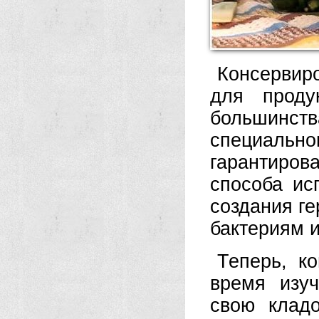
Консервир
для проду
большинс
специальн
гарантиро
способа ис
создания ге
бактериям и
Теперь, к
время изуч
свою клад