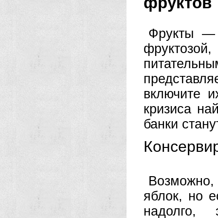
фруктов
Фрукты — 
фруктозой
питател
представл
включите и
кризиса на
банки стан
Консерви
Возможно, 
яблок, но е
надолго,