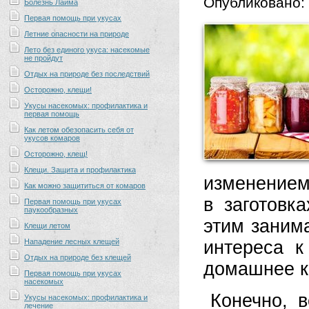
Опубликовано:
Болезнь Лайма
Первая помощь при укусах
Летние опасности на природе
Лето без единого укуса: насекомые
не пройдут
Отдых на природе без последствий
Осторожно, клещи!
Укусы насекомых: профилактика и
первая помощь
Как летом обезопасить себя от
укусов комаров
Осторожно, клещ!
Клещи. Защита и профилактика
изменением
Как можно защититься от комаров
в заготовк
Первая помощь при укусах
паукообразных
этим занима
Клещи летом
Нападение лесных клещей
интереса к
Отдых на природе без клещей
домашнее к
Первая помощь при укусах
насекомых
Конечно, 
Укусы насекомых: профилактика и
лечение