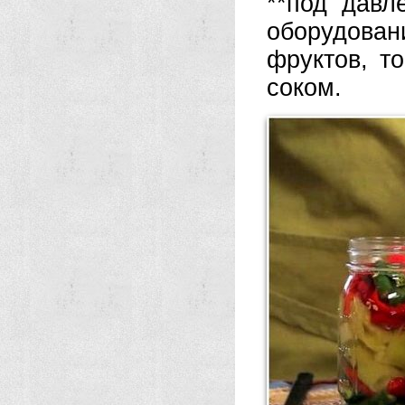
**под давл
оборудова
фруктов, т
соком.