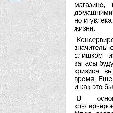
магазине,
домашними.
но и увлека
жизни.
Консерви
значительн
слишком и
запасы буду
кризиса в
время. Еще 
и как это б
В осно
консервир