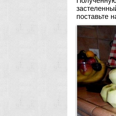
Полученн
застеленн
поставьте н