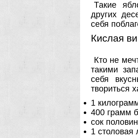
Такие ябл
других дес
себя поблаг
Кислая в
Кто не меч
такими зап
себя вкус
твориться х
1 килограмм
400 грамм б
сок полови
1 столовая 